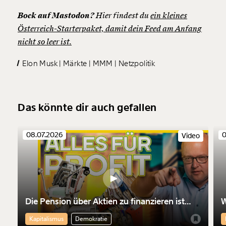
Bock auf Mastodon?
Hier findest du
ein kleines
Österreich-Starterpaket, damit dein Feed am Anfang
nicht so leer ist.
Elon Musk
Märkte
MMM
Netzpolitik
Das könnte dir auch gefallen
08.07.2026
0
Video
Die Pension über Aktien zu finanzieren ist
W
nicht nur riskant. Sie macht die Finanzmärkte
M
Kapitalismus
Demokratie
mächtiger