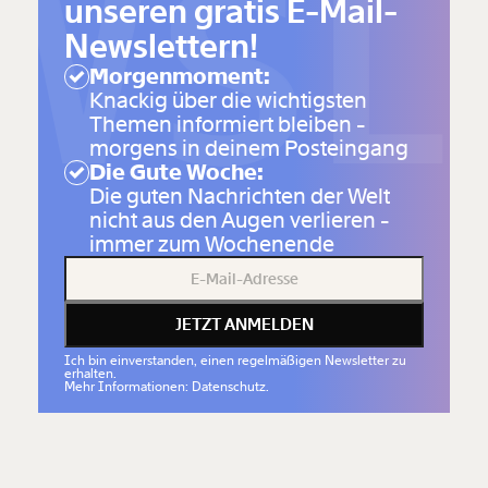
SL
unseren gratis E-Mail-
Newslettern!
Morgenmoment:
Knackig über die wichtigsten
Themen informiert bleiben -
morgens in deinem Posteingang
Die Gute Woche:
Die guten Nachrichten der Welt
nicht aus den Augen verlieren -
immer zum Wochenende
JETZT ANMELDEN
Ich bin einverstanden, einen regelmäßigen Newsletter zu
erhalten.
Mehr Informationen: Datenschutz.