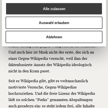
RSS
Eintrag kannst Du damit nicht kaufen.
Alle zulassen
Musk kann nicht alles kaufen
Anmelden
Bluesky
Ich spende einmalig
Auswahl erlauben
Für Leute wie Elon Musk, die gewohnt sind, dass
20€
40€
alles und alle käuflich sind, ist diese Situation
https://www.moment.at/story/grokipedia-wikipedia/
Kopieren
Ablehnen
offenbar unerträglich. Deshalb zieht er jetzt mit
60€
100€
seiner Grokipedia gegen Wikipedia in die Schlacht.
Und auch hier ist Musk nicht der erste, der sich an
150€
€
einer Gegen-Wikipedia versucht, weil ihm der
faktenbasierte Ansatz der Wikipedia ideologisch
Ich möchte meine Spende verschenken.
nicht in den Kram passt.
Du erhältst eine E-Mail mit deiner
Geschenkurkunde im PDF-Format, welche Du
Seit es Wikipedia gibt, gibt es weltanschaulich
ausdrucken oder weiterleiten und verschenken
kannst.
motivierte Versuche, Gegen-Wikipedias
hochzuziehen. Und die freie Lizenz der Wikipedia
lädt zu solchen “Forks” genannten Abspaltungen
auch geradezu ein: es steht jedem frei, alle Inhalte
Weiter