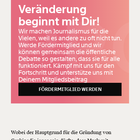
Veränderung
PPO
beginnt mit Dir!
Wir machen Journalismus für die
Vielen, weil es andere zu oft nicht tun.
Werde Fördermitglied und wir
können gemeinsam die öffentliche
Debatte so gestalten, dass sie für alle
funktioniert. Kämpf mit uns für den
Fortschritt und unterstütze uns mit
Deinem Mitgliedsbeitrag
FÖRDERMITGLIED WERDEN
Wobei der Hauptgrund für die Gründung von