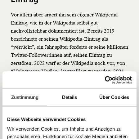
Werde
und wir können gemeinsam
Fördermitglied
unsere Wirtschaft so gestalten, dass sie für alle
Vor allem aber ärgert ihn sein eigener Wikipedia-
funktioniert. Unsere Recherchen sind für alle frei im
Eintrag, wie
in der Wikipedia selbst gut
Netz. Unabhängig und werbefrei. Und das wird auch
nachvollziehbar dokumentiert ist
. Bereits 2019
so bleiben. Kämpf’ mit uns für den Fortschritt und
unterstütze uns mit Deinem Mitgliedsbeitrag.
bezeichnete er seinen Wikipedia-Eintrag als
“verrückt”, ein Jahr später forderte er seine Millionen
Du überweist lieber direkt?
Twitter-Follower:innen auf, seinen Eintrag zu
Hier unsere IBAN: AT34 4300 0498 0007 6017
zerstören. 2022 warf er der Wikipedia noch vor, von
Kontoinhaber: Momentum Institut - Verein für
sozialen Fortschritt
“Mainstream-Medien” kontrolliert zu werden, 2024
waren es dann bereits “linksextrem Aktivisten” und
Jetzt
Deine Spende absetzen:
Fragen und Antworten.
er forderte zum Spendenboykott auf.
einfach
Zustimmung
Details
Über Cookies
Jetzt ist Elon Musk beileibe nicht der einzige, der
teilen.
mit seinem Wikipedia-Eintrag unzufrieden ist. Unter
Wikipedianer:innen kursiert der Witz, dass es zwei
Diese Webseite verwendet Cookies
Gründe gibt, warum Menschen unglücklich mit der
Wir verwenden Cookies, um Inhalte und Anzeigen zu
Wikipedia sind: weil sie keinen Wikipedia-Eintrag
personalisieren, Funktionen für soziale Medien anbieten