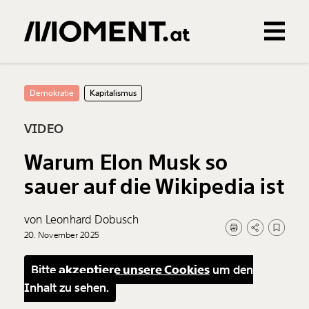
Gemerkte Inhalte
0
Treffer
0
Artikel
Demokratie
Kapitalismus
VIDEO
Warum Elon Musk so
sauer auf die Wikipedia ist
von Leonhard Dobusch
20. November 2025
Bitte
akzeptiere unsere Cookies
um den
Inhalt zu sehen.