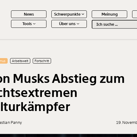
News
Schwerpunkte
Meinung
Tools
Über uns
Text
second
 Inhalte
smus
Arbeitswelt
Fortschritt
on Musks Abstieg zum
chtsextremen
lturkämpfer
astian Panny
19. Novem