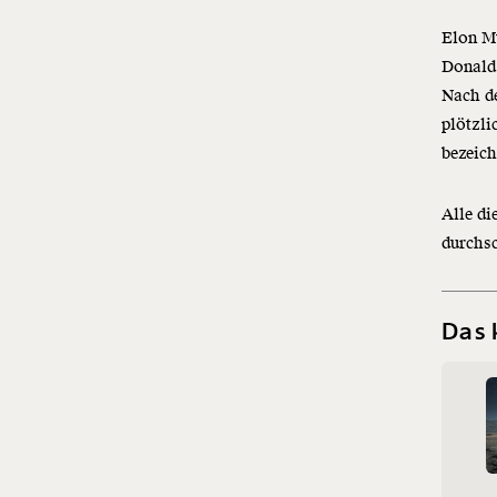
Elon Mu
Donald
Nach d
plötzl
bezeic
Alle di
durchs
Das 