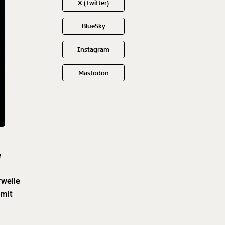
X (Twitter)
BlueSky
Instagram
Mastodon
e
rweile
amit