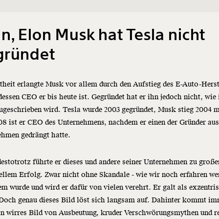
n, Elon Musk hat Tesla nicht
gründet
heit erlangte Musk vor allem durch den Aufstieg des E-Auto-Herst
dessen CEO er bis heute ist. Gegründet hat er ihn jedoch nicht, wie
ugeschrieben wird. Tesla wurde 2003 gegründet, Musk stieg 2004 mi
08 ist er CEO des Unternehmens, nachdem er einen der Gründer au
ehmen gedrängt hatte.
estotrotz führte er dieses und andere seiner Unternehmen zu groß
ellem Erfolg. Zwar nicht ohne Skandale - wie wir noch erfahren we
m wurde und wird er dafür von vielen verehrt. Er galt als exzentri
 Doch genau dieses Bild löst sich langsam auf. Dahinter kommt i
in wirres Bild von Ausbeutung, kruder Verschwörungsmythen und r