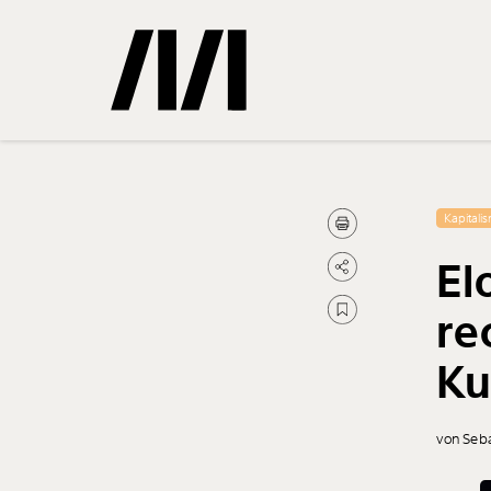
Gemerkte
Kapitali
El
0
Treffer
re
Ku
von Seb