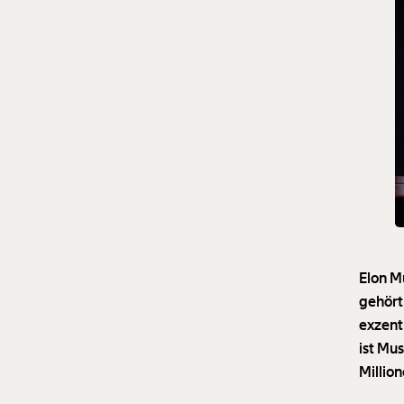
Elon M
gehört 
exzent
ist Mu
Millio