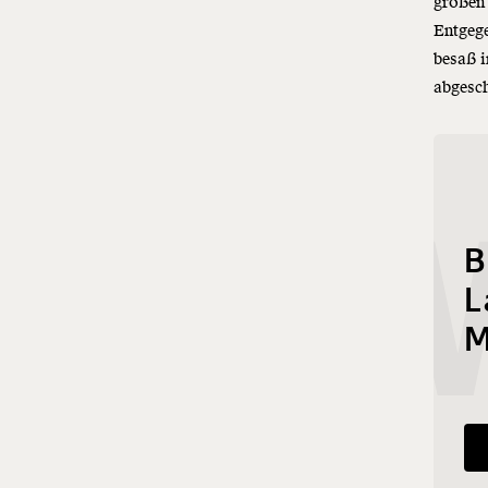
großen 
Entgeg
besaß i
abgesch
NEW
B
L
M