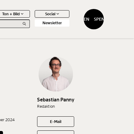
Ton + Bild
Social
SPENDEN
SPENDEN
Newsletter
0
Artikel
Sebastian Panny
Redaktion
ber 2024
E-Mail