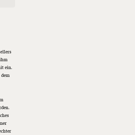
ellers
 ihm
t ein.
s dem
em
rden.
sches
mmer
echter