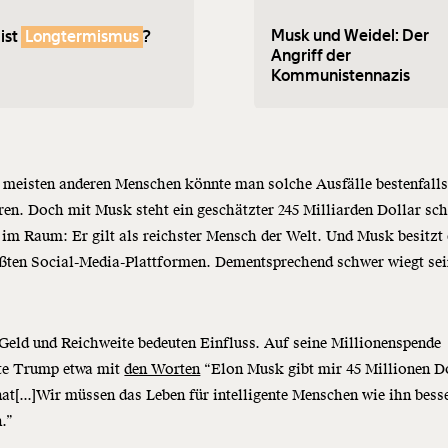
Musk und Weidel: Der
ist
Longtermismus
?
Angriff der
Kommunistennazis
 meisten anderen Menschen könnte man solche Ausfälle bestenfall
ren. Doch mit Musk steht ein geschätzter 245 Milliarden Dollar sc
 im Raum: Er gilt als reichster Mensch der Welt. Und Musk besitzt 
ößten Social-Media-Plattformen. Dementsprechend schwer wiegt se
eld und Reichweite bedeuten Einfluss. Auf seine Millionenspende
rte Trump etwa mit
den Worten
“Elon Musk gibt mir 45 Millionen D
t[...]Wir müssen das Leben für intelligente Menschen wie ihn bess
.”