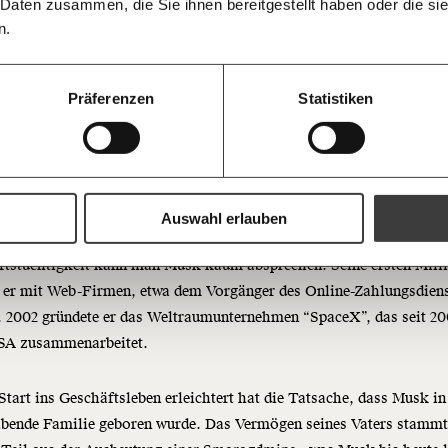
informiert b
 Daten zusammen, die Sie ihnen bereitgestellt haben oder die s
Ich spende einmalig
Antworten.
Threads
RSS
morgens in
noch als Tech-Genie, das den technologischen Fortschritt vorantrei
n.
Posteingan
lerweile fast ausschließlich wegen seiner kruden Ansichten und Au
20€
Bluesky
Die Gute W
Schlagzeilen. Wir haben uns genauer angesehen, welches Weltbild
guten Nachr
100€
Präferenzen
Statistiken
t und warum er so gefährlich ist.
Welt nicht 
Augen verlie
immer zum
https://www.moment.at/story/elon-musk-rechtsextrem/
Ich möchte me
on Musk und das Geheimnis d
Wochenend
Du erhältst ein
PDF-Format, wel
aragdmine
und verschenken
Auswahl erlauben
Ich bin einverstanden, einen 
ftstüchtigkeit kann man Musk kaum absprechen. Seine ersten Mill
Newsletter zu erhalten. Mehr I
Datenschutz.
Weiter
 er mit Web-Firmen, etwa dem Vorgänger des Online-Zahlungsdien
. 2002 gründete er das Weltraumunternehmen “SpaceX”, das seit 2
Anmelden
SA zusammenarbeitet.
Start ins Geschäftsleben erleichtert hat die Tatsache, dass Musk in
bende Familie geboren wurde. Das Vermögen seines Vaters stamm