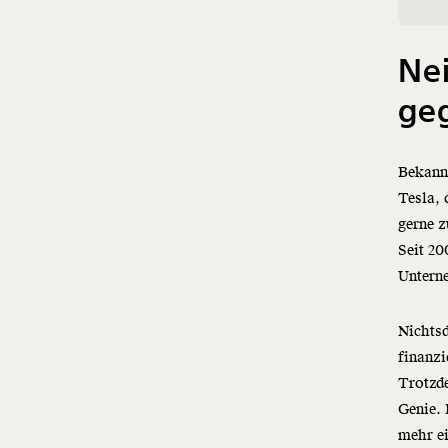
Nei
ge
Bekannt
Tesla, 
gerne z
Seit 20
Untern
Nichtsd
finanzi
Trotzde
Genie.
mehr e