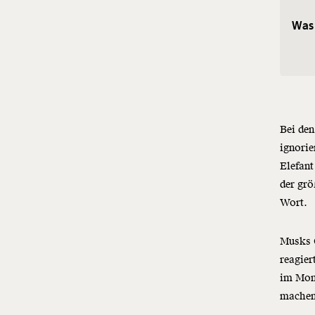
Was 
Bei den
ignorie
Elefant
der gr
Wort.
Musks G
reagie
im Mona
machen