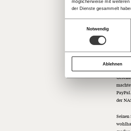
möglicherweise mit weiteren
Deine Spende absetzen:
Fragen und 
früher 
der Dienste gesammelt habe
er mitt
Einwilligungsauswahl
in den 
Notwendig
vertrit
El
Sm
Ablehnen
Geschä
machte
PayPal
der NA
Seinen 
wohlha