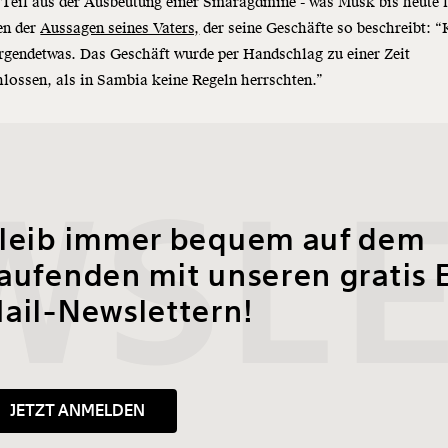
Teil aus der Ausbeutung einer Smaragdmine - was Musk bis heute l
en der
Aussagen seines Vaters,
der seine Geschäfte so beschreibt: “
rgendetwas. Das Geschäft wurde per Handschlag zu einer Zeit
lossen, als in Sambia keine Regeln herrschten.”
SLE
leib immer bequem auf dem
aufenden mit unseren gratis 
ail-Newslettern!
JETZT ANMELDEN