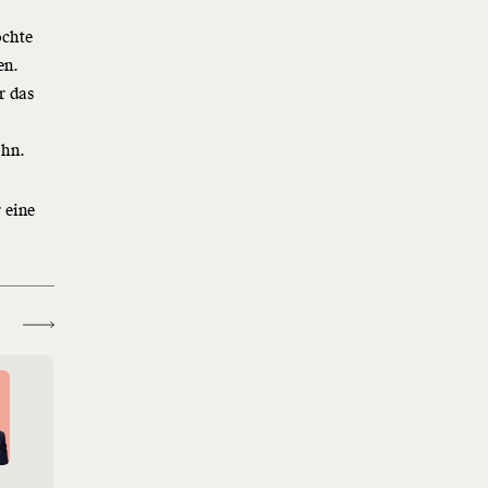
öchte
en.
r das
ohn.
 eine