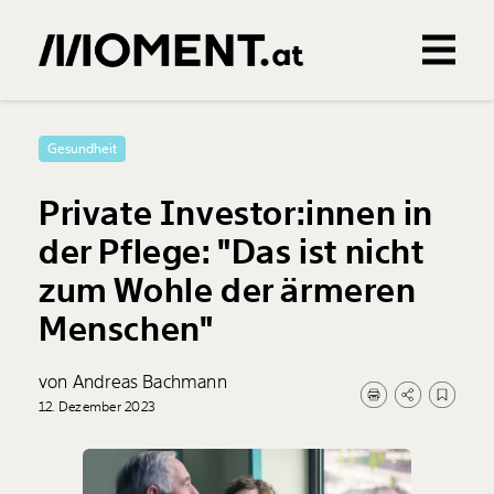
Gemerkte Inhalte
0
Treffer
0
Artikel
Gesundheit
Private Investor:innen in
der Pflege: "Das ist nicht
zum Wohle der ärmeren
Menschen"
von Andreas Bachmann
12. Dezember 2023