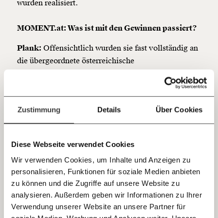
wurden realisiert.
so bleiben. Kämpf’ mit uns für den Fortschritt und
unterstütze uns mit Deinem Mitgliedsbeitrag.
MOMENT.at: Was ist mit den Gewinnen passiert?
Du überweist lieber direkt?
Plank:
Offensichtlich wurden sie fast vollständig an
Hier unsere IBAN: AT34 4300 0498 0007 6017
Kontoinhaber: Momentum Institut - Verein für
die übergeordnete österreichische
sozialen Fortschritt
Eigentümergesellschaft ausgezahlt. Jetzt steht man
vor einem Scherbenhaufen, weil die notwendigen
Jetzt
Deine Spende absetzen:
Fragen und Antworten.
zusätzlichen Mittel für Personal oder auch Energie
einfach
Zustimmung
Details
Über Cookies
nicht mehr in der Gesellschaft sind, sondern
teilen.
konzernintern nach oben gereicht wurden. Das ist
durchaus in der Grundlogik dessen, was wir in der
Diese Webseite verwendet Cookies
Studie beschrieben haben.
Wir verwenden Cookies, um Inhalte und Anzeigen zu
personalisieren, Funktionen für soziale Medien anbieten
MOMENT.at: Das haben Sie auch in Ihrer Studie
E-Mail
zu können und die Zugriffe auf unsere Website zu
beschrieben: Es wird nicht nur in den Betrieb von
analysieren. Außerdem geben wir Informationen zu Ihrer
Pflegeheimen investiert, sondern in die
Immer auf dem Laufenden
Whatsapp
Verwendung unserer Website an unsere Partner für
Immobilien. Was passiert da?
bleiben mit unseren gratis
soziale Medien, Werbung und Analysen weiter. Unsere