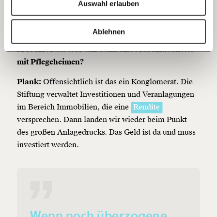
Auswahl erlauben
Investor. Der ist der Stiftung der
XXXLutz
-Gruppe
20€
40€
zuzuordnen.
https://www.moment.at/story/investoren-pflege-gesundheit-leonhard-plank/
Kopieren
Ablehnen
60€
100€
MOMENT.at: Was will denn eine Möbelhauskette
mit Pflegeheimen?
150€
€
Plank:
Offensichtlich ist das ein Konglomerat. Die
Stiftung verwaltet Investitionen und Veranlagungen
Ich möchte meine Spende verschenken.
Du erhältst eine E-Mail mit deiner
im Bereich Immobilien, die eine
Rendite
Geschenkurkunde im PDF-Format, welche Du
versprechen. Dann landen wir wieder beim Punkt
ausdrucken oder weiterleiten und verschenken
kannst.
des großen Anlagedrucks. Das Geld ist da und muss
investiert werden.
Weiter
1/3
Wenn noch überzogene