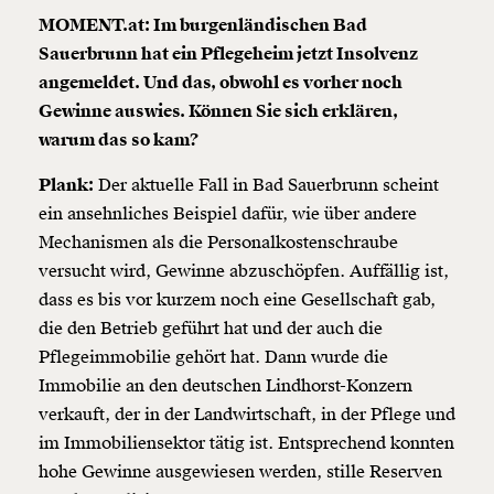
MOMENT.at: Im burgenländischen Bad
Sauerbrunn hat ein Pflegeheim jetzt Insolvenz
angemeldet. Und das, obwohl es vorher noch
Gewinne auswies. Können Sie sich erklären,
warum das so kam?
Plank:
Der aktuelle Fall in Bad Sauerbrunn scheint
ein ansehnliches Beispiel dafür, wie über andere
Mechanismen als die Personalkostenschraube
versucht wird, Gewinne abzuschöpfen. Auffällig ist,
dass es bis vor kurzem noch eine Gesellschaft gab,
Veränderung
die den Betrieb geführt hat und der auch die
beginnt mit Dir!
Pflegeimmobilie gehört hat. Dann wurde die
Immobilie an den deutschen Lindhorst-Konzern
verkauft, der in der Landwirtschaft, in der Pflege und
Werde
und wir können gemeinsam
Fördermitglied
unsere Wirtschaft so gestalten, dass sie für alle
im Immobiliensektor tätig ist. Entsprechend konnten
funktioniert. Unsere Recherchen sind für alle frei im
hohe Gewinne ausgewiesen werden, stille Reserven
Netz. Unabhängig und werbefrei. Und das wird auch