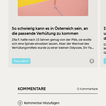
So schwierig kann es in Österreich sein, an
I
die passende Verhütung zu kommen
u
d
Zita F. hatte nach 15 Jahren genug von der Pille, sie wollte
sich eine Spirale einsetzen lassen. Aber der Wechsel des
D
Verhütungsmittels wurde zu einer kleinen Odyssee. Ihr Fall
M
zeigt beispielhaft einige der Probleme auf, mit denen
Q
Frauen in Österreich bei der Suche nach dem passenden
u
Verhütungsmittel konfrontiert sind.
Gesundheit
KOMMENTARE
0 Kommentare
Kommentar hinzufügen