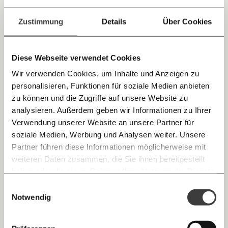
Jetzt
schlechter Tag für die Partei von Norbert Hofer. Was
einfach
Zustimmung
Details
Über Cookies
würde man an so einem Tag und wenige Tage vor
teilen.
der Wahl also am liebsten tun? Die Titelseiten der
Zeitungen selber texten. Mit dem nötigen Kleingeld
Diese Webseite verwendet Cookies
geht das bei einem Druckwerk namens OE24. Statt
Wir verwenden Cookies, um Inhalte und Anzeigen zu
der Schlagzeile "Komplettes Chaos um die FPÖ"
personalisieren, Funktionen für soziale Medien anbieten
E-Mail
steht dort "Norbert Hofer, besser für Österreich"
zu können und die Zugriffe auf unsere Website zu
drauf. Ein gutes Geschäft lässt sich dieses Medium
analysieren. Außerdem geben wir Informationen zu Ihrer
Immer auf dem Laufenden
um keinen Preis entgehen.
Whatsapp
Verwendung unserer Website an unsere Partner für
bleiben mit unseren gratis
soziale Medien, Werbung und Analysen weiter. Unsere
E-Mail-Newslettern!
Partner führen diese Informationen möglicherweise mit
Telegram
weiteren Daten zusammen, die Sie ihnen bereitgestellt
haben oder die sie im Rahmen Ihrer Nutzung der Dienste
Ich werde Fördermitglied* …
gesammelt haben.
Knackig über die
Morgenmoment:
Einwilligungsauswahl
Messenger
wichtigsten Themen informiert bleiben -
Notwendig
monatlich
jährlich
morgens in deinem Posteingang
Facebook
Die guten Nachrichten der
Die Gute Woche: