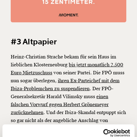
Veränderung
#3 Altpapier
beginnt mit Dir!
Heinz-Christian Strache bekam für sein Haus im
Werde
und wir können gemeinsam
Fördermitglied
lieblichen Klosterneuburg
bis jetzt monatlich 2.500
unsere Wirtschaft so gestalten, dass sie für alle
funktioniert. Unsere Recherchen sind für alle frei im
Euro Mietzuschuss
von seiner Partei. Die FPÖ muss
Netz. Unabhängig und werbefrei. Und das wird auch
nun sogar überlegen,
ihren Ex-Parteichef mit dem
so bleiben. Kämpf’ mit uns für den Fortschritt und
Ibiza-Problemchen zu suspendieren
. Der FPÖ-
unterstütze uns mit Deinem Mitgliedsbeitrag.
Generalsekretär Harald Vilimsky muss
einen
falschen Vorwurf gegen Herbert Grönemeyer
Du überweist lieber direkt?
Hier unsere IBAN: AT34 4300 0498 0007 6017
zurücknehmen
. Und der Ibiza-Skandal entpuppt sich
Kontoinhaber: Momentum Institut - Verein für
so gar nicht als der angebliche Anschlag von
sozialen Fortschritt
Geheimdiensten oder politischer Gegner der FPÖ,
sondern
als FPÖ-internes Pulverfass
. Es ist ein echt
Deine Spende absetzen:
Fragen und Antworten.