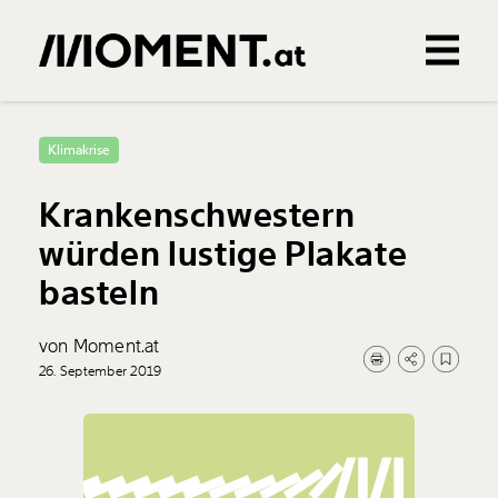
Gemerkte Inhalte
0
Treffer
0
Artikel
Klimakrise
Krankenschwestern
würden lustige Plakate
basteln
von Moment.at
26. September 2019