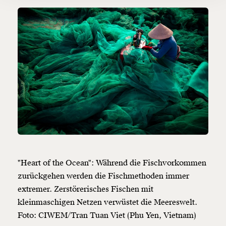
Ich möchte meine Spende verschenken.
Du erhältst eine E-Mail mit deiner
Geschenkurkunde im PDF-Format, welche Du
ausdrucken oder weiterleiten und verschenken
kannst.
Weiter
1/3
"Heart of the Ocean": Während die Fischvorkommen
zurückgehen werden die Fischmethoden immer
extremer. Zerstörerisches Fischen mit
kleinmaschigen Netzen verwüstet die Meereswelt.
Foto: CIWEM/Tran Tuan Viet (Phu Yen, Vietnam)