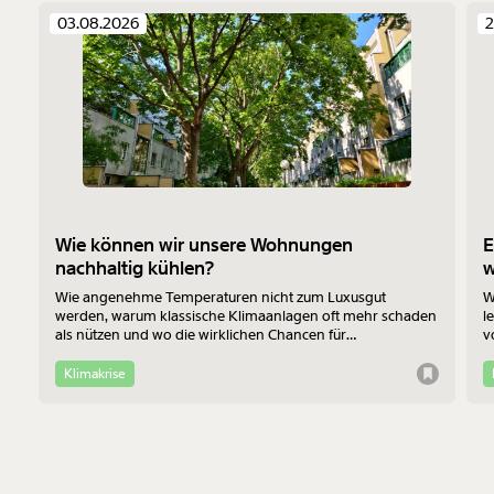
03.08.2026
2
Wie können wir unsere Wohnungen
E
nachhaltig kühlen?
Wie angenehme Temperaturen nicht zum Luxusgut
W
werden, warum klassische Klimaanlagen oft mehr schaden
l
als nützen und wo die wirklichen Chancen für
v
Bewohner:innen im Altbau liegen - das erklärt Jan-Philipp
b
Richtmann von der TU Wien im Interview.
f
Klimakrise