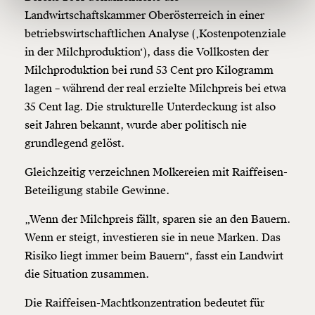
150€
€
Landwirtschaftskammer Oberösterreich in einer
betriebswirtschaftlichen Analyse (‚Kostenpotenziale
in der Milchproduktion‘), dass die Vollkosten der
Ich möchte meine Spende verschenken.
Du erhältst eine E-Mail mit deiner
Milchproduktion bei rund 53 Cent pro Kilogramm
Geschenkurkunde im PDF-Format, welche Du
lagen – während der real erzielte Milchpreis bei etwa
ausdrucken oder weiterleiten und verschenken
kannst.
35 Cent lag. Die strukturelle Unterdeckung ist also
seit Jahren bekannt, wurde aber politisch nie
grundlegend gelöst.
Weiter
Gleichzeitig verzeichnen Molkereien mit Raiffeisen-
1/3
Beteiligung stabile Gewinne.
„Wenn der Milchpreis fällt, sparen sie an den Bauern.
Wenn er steigt, investieren sie in neue Marken. Das
Risiko liegt immer beim Bauern“, fasst ein Landwirt
die Situation zusammen.
Die Raiffeisen-Machtkonzentration bedeutet für