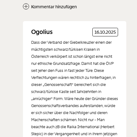
Kommentar hinzufügen
Neuen Kommentar
Ogolius
16.10.2025
hinzufügen
Dass der Verband der Giebelkreuzler einen der
mächtigsten schwarz/türkisen Kraken in
Österreich verkörpert ist schon längst eine nicht
nur ethische Grundsatzfrage. Damit hat die ÖVP
seit jeher den Fuss in fast jeder Türe. Diese
Der Inhalt dieses Feldes wird nicht öffentlich zugänglich angezeigt.
Verflechtungen wären rechtlich zu hinterfragen, in
dieser „Genossenschaft“ bereichert sich die
schwarz/türkise Kaste seit Jahrzehnten in
„anrüchiger“ Form. Wäre heute der Gründer dieses
Genossenschaftsverbandes auferstanden, würde
er sich sicher über die Nachfolger und deren
Machenschaften schämen. Nicht nur - Man
beachte auch zB die Raika International (Herbert
Stepic) in der Vergangenheit und in ihrem jetzigen