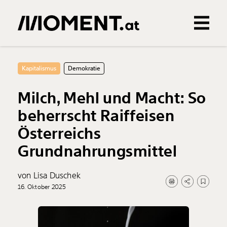
Gemerkte Inhalte
0
Treffer
0
Artikel
Kapitalismus
Demokratie
Milch, Mehl und Macht: So
beherrscht Raiffeisen
Österreichs
Grundnahrungsmittel
von Lisa Duschek
16. Oktober 2025