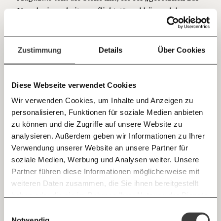
sozialen Fortschritt
Verschwiegenheit verpflichtet“ und könne daher zu
Einzelfällen keine Auskunft erteilen.
Jetzt
Deine Spende absetzen:
Fragen und Antworten.
einfach
Zustimmung
Details
Über Cookies
teilen.
Drinnen ohne Stimme,
draußen ohne Chance
Diese Webseite verwendet Cookies
Wir verwenden Cookies, um Inhalte und Anzeigen zu
Die IG-Milch-Landwirt:innen beschreiben ihre Lage
personalisieren, Funktionen für soziale Medien anbieten
E-Mail
als eine Art „Zwangszone“.
zu können und die Zugriffe auf unsere Website zu
Wer aus dem Raiffeisen-System aussteigt, wird zwar
analysieren. Außerdem geben wir Informationen zu Ihrer
Immer auf dem Laufenden
formal als „frei“ betrachtet, steht aber gleichzeitig
Whatsapp
Verwendung unserer Website an unsere Partner für
bleiben mit unseren gratis
unter massivem wirtschaftlichem Druck, weil
soziale Medien, Werbung und Analysen weiter. Unsere
E-Mail-Newslettern!
Partner führen diese Informationen möglicherweise mit
Transport, Abnahme, Finanzierung und Vertrieb in
Telegram
weiteren Daten zusammen, die Sie ihnen bereitgestellt
der Region fast vollständig von Raiffeisen-
haben oder die sie im Rahmen Ihrer Nutzung der Dienste
Ich werde Fördermitglied* …
Strukturen kontrolliert werden.
gesammelt haben.
Knackig über die
Morgenmoment:
Einwilligungsauswahl
Messenger
Unabhängigkeit ist damit zwar theoretisch möglich,
wichtigsten Themen informiert bleiben -
Notwendig