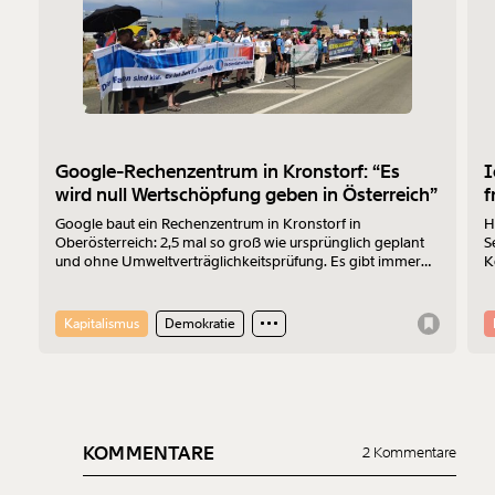
Google-Rechenzentrum in Kronstorf: “Es
I
wird null Wertschöpfung geben in Österreich”
f
Google baut ein Rechenzentrum in Kronstorf in
H
Oberösterreich: 2,5 mal so groß wie ursprünglich geplant
S
und ohne Umweltverträglichkeitsprüfung. Es gibt immer
K
mehr Widerstand. Am 17.7.2026 wurde protestiert. Der
Z
Sprecher der „Bürger:inneninitiative Rechenzentrum
Kronstorf“ Harald Müllner erklärt im Interview, wo die
Kapitalismus
Demokratie
Probleme liegen und was er sich vom Protest erhofft.
KOMMENTARE
2 Kommentare