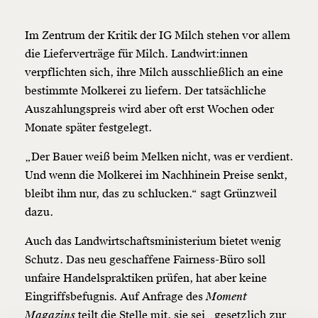
Im Zentrum der Kritik der IG Milch stehen vor allem
die Lieferverträge für Milch. Landwirt:innen
verpflichten sich, ihre Milch ausschließlich an eine
bestimmte Molkerei zu liefern. Der tatsächliche
Auszahlungspreis wird aber oft erst Wochen oder
Veränderung
Monate später festgelegt.
beginnt mit Dir!
„Der Bauer weiß beim Melken nicht, was er verdient.
Und wenn die Molkerei im Nachhinein Preise senkt,
Werde
und wir können gemeinsam
Fördermitglied
bleibt ihm nur, das zu schlucken.“ sagt Grünzweil
unsere Wirtschaft so gestalten, dass sie für alle
funktioniert. Unsere Recherchen sind für alle frei im
dazu.
Netz. Unabhängig und werbefrei. Und das wird auch
so bleiben. Kämpf’ mit uns für den Fortschritt und
Auch das Landwirtschaftsministerium bietet wenig
unterstütze uns mit Deinem Mitgliedsbeitrag.
Schutz. Das neu geschaffene Fairness-Büro soll
unfaire Handelspraktiken prüfen, hat aber keine
Du überweist lieber direkt?
Eingriffsbefugnis. Auf Anfrage des
Moment
Hier unsere IBAN: AT34 4300 0498 0007 6017
Magazins
teilt die Stelle mit, sie sei „gesetzlich zur
Kontoinhaber: Momentum Institut - Verein für