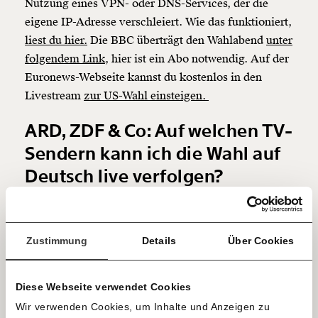
Nutzung eines VPN- oder DNS-Services, der die
Werde
und wir können gemeinsam
Fördermitglied
eigene IP-Adresse verschleiert. Wie das funktioniert,
unsere Wirtschaft so gestalten, dass sie für alle
liest du hier.
Die BBC überträgt den Wahlabend
unter
funktioniert. Unsere Recherchen sind für alle frei im
Netz. Unabhängig und werbefrei. Und das wird auch
folgendem Link,
hier ist ein Abo notwendig. Auf der
so bleiben. Kämpf’ mit uns für den Fortschritt und
Euronews-Webseite kannst du kostenlos in den
unterstütze uns mit Deinem Mitgliedsbeitrag.
Livestream
zur US-Wahl einsteigen.
Du überweist lieber direkt?
ARD, ZDF & Co: Auf welchen TV-
Hier unsere IBAN: AT34 4300 0498 0007 6017
Kontoinhaber: Momentum Institut - Verein für
Sendern kann ich die Wahl auf
sozialen Fortschritt
Deutsch live verfolgen?
Jetzt
Deine Spende absetzen:
Fragen und Antworten.
Die meisten deutschsprachigen Sender übertragen ab
einfach
Mitternacht unserer Zeit die ersten Hochrechnungen.
Zustimmung
Details
Über Cookies
teilen.
Am 5. und 6. November kannst du
diese
Sondersendungen
im deutschen Fernsehen sehen.
Alle Inhalte und Livestreams findest du auch in den
Diese Webseite verwendet Cookies
Mediatheken der Sender
ARD
,
ZDF
,
ntv
,
ARTE
und
Wir verwenden Cookies, um Inhalte und Anzeigen zu