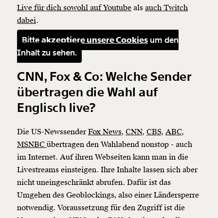
Live für dich sowohl auf Youtube
als
auch Twitch
dabei
.
Bitte
akzeptiere unsere Cookies
um den
Inhalt zu sehen.
CNN, Fox & Co: Welche Sender
übertragen die Wahl auf
Englisch live?
Die US-Newssender
Fox News
,
CNN
,
CBS
,
ABC
,
MSNBC
übertragen den Wahlabend nonstop - auch
im Internet. Auf ihren Webseiten kann man in die
Livestreams einsteigen. Ihre Inhalte lassen sich aber
Veränderung
nicht uneingeschränkt abrufen. Dafür ist das
Umgehen des Geoblockings, also einer Ländersperre
beginnt mit Dir!
notwendig. Voraussetzung für den Zugriff ist die