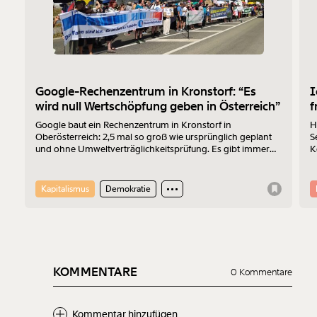
1/3
Google-Rechenzentrum in Kronstorf: “Es
I
wird null Wertschöpfung geben in Österreich”
f
Google baut ein Rechenzentrum in Kronstorf in
H
Oberösterreich: 2,5 mal so groß wie ursprünglich geplant
S
und ohne Umweltverträglichkeitsprüfung. Es gibt immer
K
mehr Widerstand. Am 17.7.2026 wurde protestiert. Der
Z
Sprecher der „Bürger:inneninitiative Rechenzentrum
Kronstorf“ Harald Müllner erklärt im Interview, wo die
Kapitalismus
Demokratie
Probleme liegen und was er sich vom Protest erhofft.
KOMMENTARE
0 Kommentare
Kommentar hinzufügen