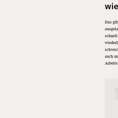
wie
Das gib
ausgela
schnell
wiederh
schwac
auch nu
Arbeits