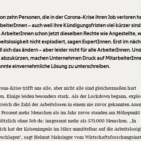
on zehn Personen, die in der Corona-Krise ihren Job verloren h
beiterInnen – auch weil ihre Kündigungsfristen viel kürzer sind
 ArbeiterInnen schon jetzt dieselben Rechte wie Angestellte, 
beitslosigkeit nicht explodiert, sagen ExpertInnen. Erst im näc
ll sich das ändern – aber leider nicht für alle ArbeiterInnen. U
n abzukürzen, machen Unternehmen Druck auf MitarbeiterInne
nnte einvernehmliche Lösung zu unterschreiben.
ona-Krise trifft uns alle, aber nicht alle sind gleichermaßen hart
en. Einige leiden besonders stark. Als der Lockdown begann, explo
rreich die Zahl der Arbeitslosen in einem nie zuvor gekannten Au
0 Prozent mehr Menschen als im Jahr zuvor standen am Höhepunkt
lötzlich ohne Job da: insgesamt mehr als 570.000 Menschen. „In
ich hat der Krisenimpuls im März unmittelbar auf die Arbeitslosig
eschlagen“, sagt Helmut Mahringer vom Wirtschaftsforschungsinst