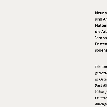
Neun v
sind Ar
Hätten
die Ar
Jahr so
Friste
sogena
Die Cor
getroff
in Öste
Fast 6
Krise p
Österre
durchg