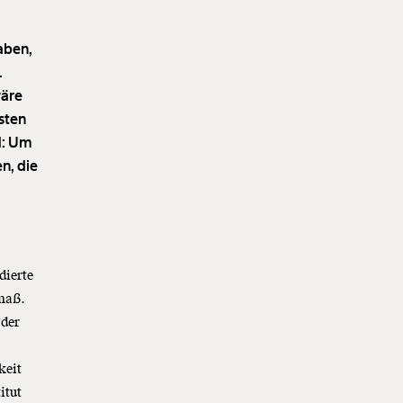
aben,
.
wäre
hsten
nd: Um
n, die
dierte
smaß.
 der
keit
itut