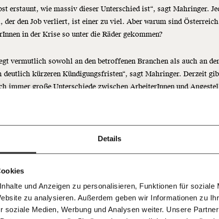
bst erstaunt, wie massiv dieser Unterschied ist“, sagt Mahringer. Je
 der den Job verliert, ist einer zu viel. Aber warum sind Österreich
rInnen in der Krise so unter die Räder gekommen?
egt vermutlich sowohl an den betroffenen Branchen als auch an de
Immer au
h deutlich kürzeren Kündigungsfristen“, sagt Mahringer. Derzeit gib
ng
dem
ch immer große Unterschiede zwischen ArbeiterInnen und Angestel
Ich werde Fördermitglied* 
Laufende
 Dir!
d bei denen mindestens sechs Wochen und bis zu fünf Monate zwi
ng und Jobverlust liegen müssen, sind es bei den ArbeiterInnen im
bleiben m
monatlich
ll nur zwei Wochen.
unseren g
gemeinsam unsere Wirtschaft so
Details
E-Mail-
… mit einem Beitrag von* …
 Unsere Recherchen sind für alle frei
E-Mail
Whatsapp
ch
tgewerbe: 4 von 10 verloren
d das wird auch so bleiben.
Newslette
unterstütze uns mit Deinem
10€
n Job
.
Cookies
Telegram
Messenge
nhalte und Anzeigen zu personalisieren, Funktionen für soziale
50€
Morgenmo
Website zu analysieren. Außerdem geben wir Informationen zu I
Facebook
Mastodon
007 6017
Knackig übe
rs getroffen wurden ArbeiterInnen im Gastgewerbe: Hier hatten i
 für sozialen Fortschritt
r soziale Medien, Werbung und Analysen weiter. Unsere Partner
wichtigste
-Rekordmonat April vier von zehn ArbeiterInnen, die im gleichen