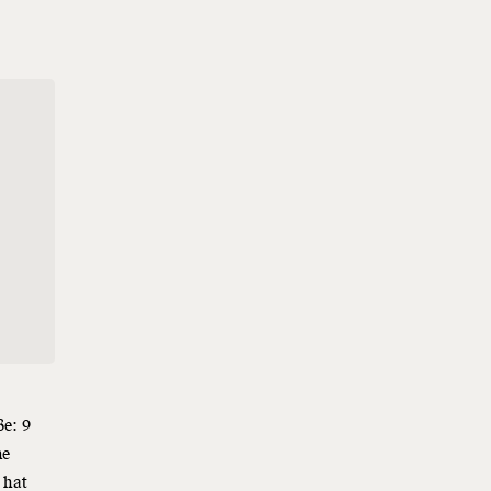
ße: 9
ne
 hat