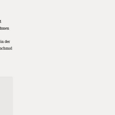
d
rInnen
in der
anchmal
d