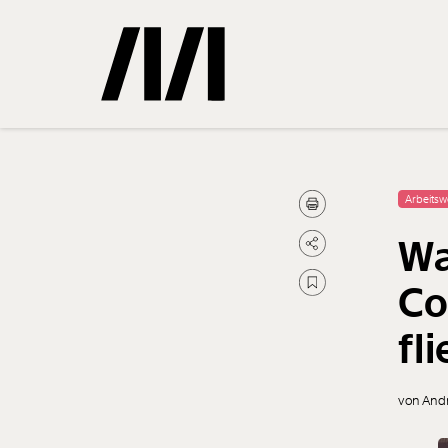
Gemerkte
Arbeitsw
Wa
0
Treffer
Co
fl
von And