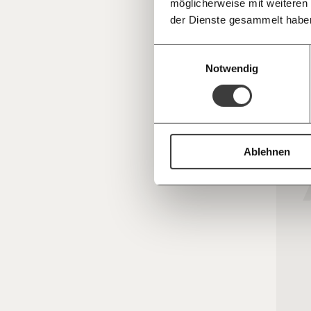
möglicherweise mit weiteren
Deine Spende absetzen:
Fragen und 
des Vor
der Dienste gesammelt habe
in Hote
obwohl 
Einwilligungsauswahl
Notwendig
zusperr
explodi
Arbeite
Ablehnen