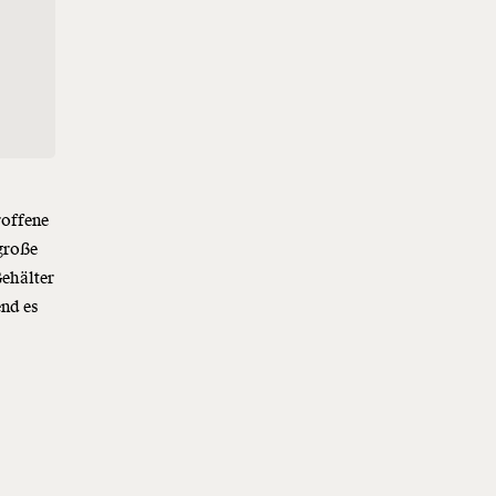
roffene
 große
ehälter
nd es