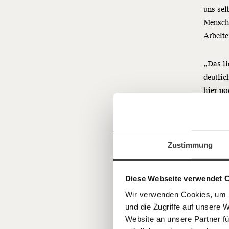
uns sel
Mensch,
Arbeite
„Das li
deutlic
Veränderu
hier no
beginnt mit
Währen
Kündigu
Jetzt
Regelfa
Werde
Fördermitglied
und wir können 
Zustimmung
gestalten, dass sie für alle funktioniert.
einfa
Gas
im Netz. Unabhängig und werbefrei. Un
Kämpf’ mit uns für den Fortschritt und 
de
teilen
Diese Webseite verwendet 
Mitgliedsbeitrag.
Wir verwenden Cookies, um I
Du überweist lieber direkt?
und die Zugriffe auf unsere 
Hier unsere IBAN: AT34 4300 0498 0
Besonde
Kontoinhaber: Momentum Institut - Verein
Website an unsere Partner fü
Negativ