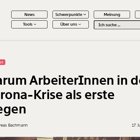
News
Schwerpunkte
Meinung
Tools
Über uns
Text
second
 Inhalte
elt
rum ArbeiterInnen in d
rona-Krise als erste
iegen
reas Bachmann
17. 