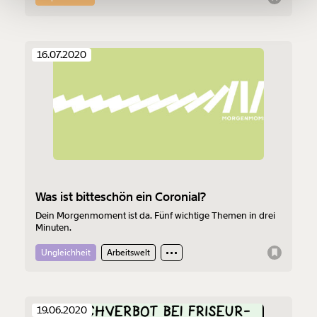
Ich möchte meine Spende verschenken.
Du erhältst eine E-Mail mit deiner
16.07.2020
Geschenkurkunde im PDF-Format, welche Du
ausdrucken oder weiterleiten und verschenken
kannst.
Weiter
1/3
Was ist bitteschön ein Coronial?
Dein Morgenmoment ist da. Fünf wichtige Themen in drei
Minuten.
Ungleichheit
Arbeitswelt
19.06.2020