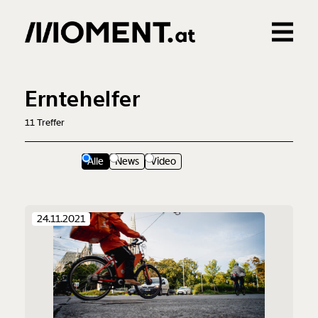
Gemerkte Inhalte
0
Treffer
0
Artikel
Erntehelfer
11
Treffer
Alle
News
Video
24.11.2021