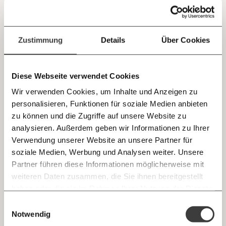
Hungerlohn für Erntearbeit?
Jetzt
Deine Spende absetzen:
Fragen und Antworten.
einfach
Arbeitswelt
Ungleichheit
Zustimmung
Details
Über Cookies
teilen.
Diese Webseite verwendet Cookies
22.07.2020
Wir verwenden Cookies, um Inhalte und Anzeigen zu
personalisieren, Funktionen für soziale Medien anbieten
E-Mail
zu können und die Zugriffe auf unsere Website zu
analysieren. Außerdem geben wir Informationen zu Ihrer
Immer auf dem Laufenden
Whatsapp
Verwendung unserer Website an unsere Partner für
bleiben mit unseren gratis
soziale Medien, Werbung und Analysen weiter. Unsere
E-Mail-Newslettern!
Partner führen diese Informationen möglicherweise mit
Telegram
weiteren Daten zusammen, die Sie ihnen bereitgestellt
"Nie etwas gehört": Frust über Erntehilfe-
haben oder die sie im Rahmen Ihrer Nutzung der Dienste
Plattform
Ich werde Fördermitglied* …
gesammelt haben.
Knackig über die
Morgenmoment:
Zehntausende Menschen haben sich für Erntehilfe auf der
Einwilligungsauswahl
Messenger
wichtigsten Themen informiert bleiben -
Vermittlungsplattform des Landwirtschaftsministerium "Die
Notwendig
monatlich
jährlich
Lebensmittelhelfer" registriert. Nur ein Bruchteil wurde
morgens in deinem Posteingang