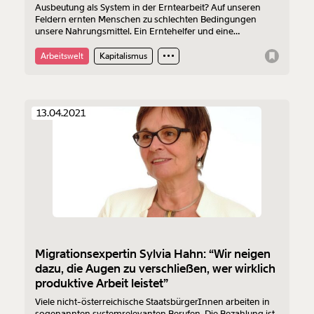
Ausbeutung als System in der Erntearbeit? Auf unseren
Feldern ernten Menschen zu schlechten Bedingungen
unsere Nahrungsmittel. Ein Erntehelfer und eine
Erntehelferin berichten von falschen Versprechen durch
Vermittlungsagenturen, wie sie mit ihrem Stundenlohn weit
Arbeitswelt
Kapitalismus
unter dem Kollektivvertrag landeten - und von ihrem
Glück, "da herausgekommen" zu sein.
13.04.2021
Migrationsexpertin Sylvia Hahn: “Wir neigen
dazu, die Augen zu verschließen, wer wirklich
produktive Arbeit leistet”
Viele nicht-österreichische StaatsbürgerInnen arbeiten in
sogenannten systemrelevanten Berufen. Die Bezahlung ist