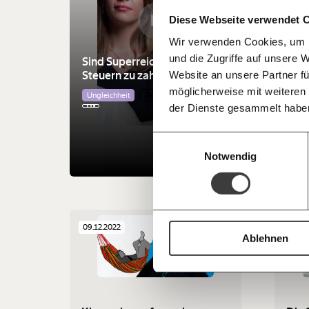
Kämpf’ mit uns für den Fortschritt und 
teilen
Diese Webseite verwendet 
Mitgliedsbeitrag.
Wir verwenden Cookies, um I
Du überweist lieber direkt?
Bud
und die Zugriffe auf unsere 
Hier unsere IBAN: AT34 4300 0498 0
Sind Superreiche zu reich, um
teur
Kontoinhaber: Momentum Institut - Verein
Steuern zu zahlen?
Website an unsere Partner fü
Reic
möglicherweise mit weiteren
Ungleichheit
Demokratie
Deine Spende absetzen:
Fragen und 
Demo
der Dienste gesammelt habe
Einwilligungsauswahl
Notwendig
09.12.2022
07.09
Ablehnen