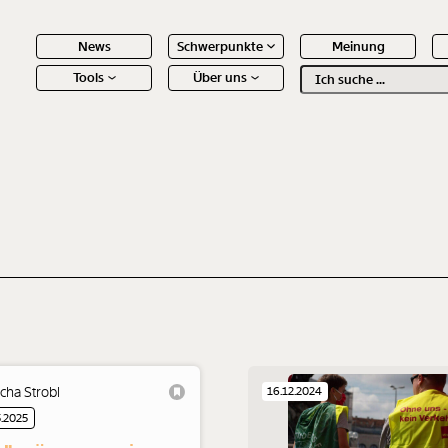
News
Schwerpunkte
Meinung
Tools
Über uns
Text
second
 Inhalte
cha Strobl
16.12.2024
5.2025