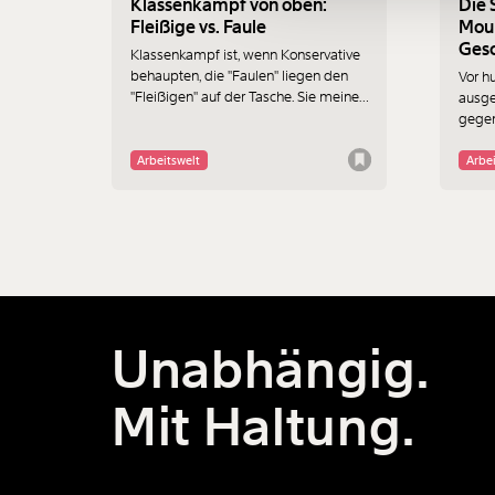
Klassenkampf von oben:
Die 
Fleißige vs. Faule
Moun
Gesc
Klassenkampf ist, wenn Konservative
Arbe
behaupten, die "Faulen" liegen den
Vor h
"Fleißigen" auf der Tasche. Sie meinen
ausge
damit nicht Erb:innen, sondern
gegen
Bezieher:innen von Sozialhilfe und
Gesch
Arbeitslosengeld.
Arbeitswelt
Arbei
Unabhängig.
Mit Haltung.