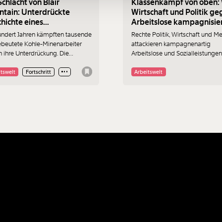
Schlacht von Blair
Klassenkampf von oben:
Anmelden
tain: Unterdrückte
Wirtschaft und Politik ge
hichte eines
Arbeitslose kampagnisie
iteraufstands
undert Jahren kämpften tausende
Rechte Politik, Wirtschaft und M
beutete Kohle-Minenarbeiter
attackieren kampagnenartig
 ihre Unterdrückung. Die
Arbeitslose und Sozialleistungen.
ichte wurde lange unterdrückt.
Ziel ist der Abbau des Sozialstaa
tswelt
Fortschritt
Arbeitswelt