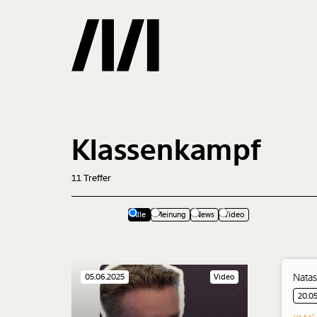
Gemerkte
Klassenkampf
0
Treffer
11
Treffer
Alle
Meinung
News
Video
Natas
05.06.2025
Video
20.0