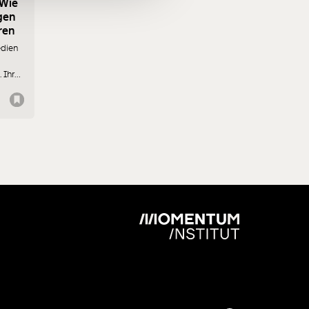
 Wie
gen
ren
edien
 Ihr
ts.