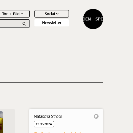
Ton + Bild
Social
SPENDEN
SPENDEN
Newsletter
0
Artikel
Natascha Strobl
13.05.2024