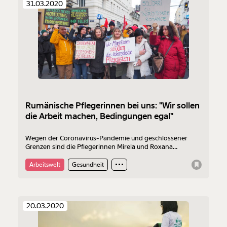
31.03.2020
Weiter
1/3
Rumänische Pflegerinnen bei uns: "Wir sollen
die Arbeit machen, Bedingungen egal"
Wegen der Coronavirus-Pandemie und geschlossener
Grenzen sind die Pflegerinnen Mirela und Roxana
gestrandet. Die eine in Österreich, die andere in Rumänien.
Sie sind prekär beschäftigt, mies bezahlt und werden für
Arbeitswelt
Gesundheit
ihre Arbeit kaum gewürdigt. Doch fehlen sie, kracht bei uns
die Pflege. Der Notstand ist so groß, dass am Montag
Hunderte Personenbetreuerinnen aus Rumänien und
Bulgarien eingeflogen wurden. Bevor sie hier arbeiten,
20.03.2020
müssen sie für zwei Wochen in Quarantäne - ohne Gehalt
versteht sich.