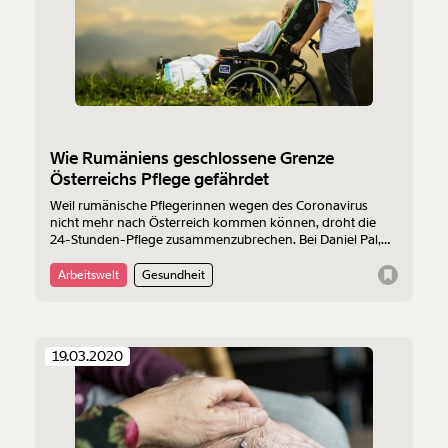
Wie Rumäniens geschlossene Grenze
Österreichs Pflege gefährdet
Weil rumänische Pflegerinnen wegen des Coronavirus
nicht mehr nach Österreich kommen können, droht die
24-Stunden-Pflege zusammenzubrechen. Bei Daniel Pal,
der die Frauen normalerweise im Kleinbus nach Österreich
bringt, herrscht jetzt Chaos.
Arbeitswelt
Gesundheit
19.03.2020