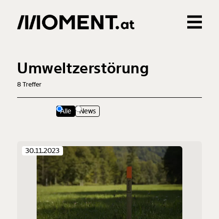
Gemerkte Inhalte
0
Treffer
0
Artikel
Umweltzerstörung
8
Treffer
Alle
News
30.11.2023