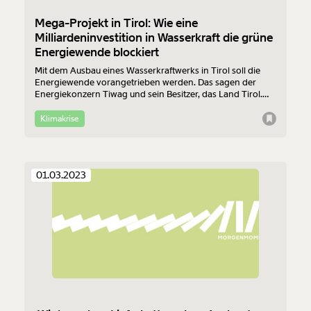
Mega-Projekt in Tirol: Wie eine
Milliardeninvestition in Wasserkraft die grüne
Energiewende blockiert
Mit dem Ausbau eines Wasserkraftwerks in Tirol soll die
Energiewende vorangetrieben werden. Das sagen der
Energiekonzern Tiwag und sein Besitzer, das Land Tirol.
Anwohner:innen, Umweltschutzorganisationen und
Wissenschaftler:innen sehen im Projekt hingegen eine
Klimakrise
ökologische Katastrophe, das sogar eine grüne
Energiewende verhindere.
01.03.2023
Veränderung
beginnt mit Dir!