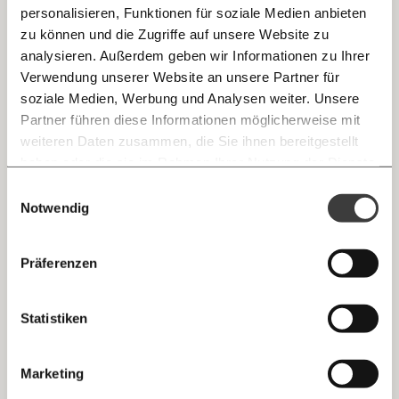
personalisieren, Funktionen für soziale Medien anbieten
Mehr dazu in der Klima-Kolumne mit Florian Boschek.
E-Mail
zu können und die Zugriffe auf unsere Website zu
Klimakrise
analysieren. Außerdem geben wir Informationen zu Ihrer
Immer auf dem Laufenden
Whatsapp
Verwendung unserer Website an unsere Partner für
bleiben mit unseren gratis
soziale Medien, Werbung und Analysen weiter. Unsere
E-Mail-Newslettern!
25.08.2020
Partner führen diese Informationen möglicherweise mit
Telegram
weiteren Daten zusammen, die Sie ihnen bereitgestellt
haben oder die sie im Rahmen Ihrer Nutzung der Dienste
Ich werde Fördermitglied* …
gesammelt haben.
Knackig über die
Morgenmoment:
Einwilligungsauswahl
Messenger
wichtigsten Themen informiert bleiben -
Notwendig
monatlich
jährlich
morgens in deinem Posteingang
Facebook
Die guten Nachrichten der
Die Gute Woche:
Präferenzen
Welt nicht aus den Augen verlieren - immer
… mit einem Beitrag von* …
Dein neues Outfit ist sinnlos
zum Wochenende
Mastodon
Statistiken
Dein Morgenmoment ist da!
10€
20€
Klimakrise
Threads
30€
50€
Marketing