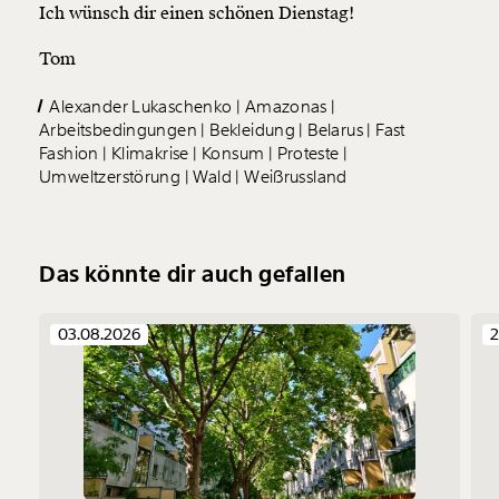
Ich wünsch dir einen schönen Dienstag!
Tom
Alexander Lukaschenko
Amazonas
Arbeitsbedingungen
Bekleidung
Belarus
Fast
Fashion
Klimakrise
Konsum
Proteste
Umweltzerstörung
Wald
Weißrussland
Das könnte dir auch gefallen
03.08.2026
2