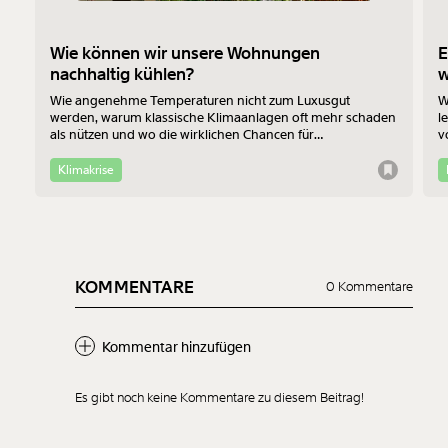
Wie können wir unsere Wohnungen
E
nachhaltig kühlen?
Wie angenehme Temperaturen nicht zum Luxusgut
W
werden, warum klassische Klimaanlagen oft mehr schaden
l
als nützen und wo die wirklichen Chancen für
v
Bewohner:innen im Altbau liegen - das erklärt Jan-Philipp
b
Richtmann von der TU Wien im Interview.
f
Klimakrise
KOMMENTARE
0 Kommentare
Kommentar hinzufügen
Es gibt noch keine Kommentare zu diesem Beitrag!
Neuen Kommentar