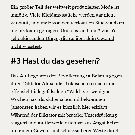
Ein großer Teil der weltweit produzierten Mode ist
unnötig. Viele Kleidungsstücke werden gar nicht
verkauft, und viele von den verkauften Stücken dann
nie bis kaum getragen. Und das sind nur 2 von
6
schockierenden Dinge, die du über dein Gewand
nicht wusstest
.
#3 Hast du das gesehen?
Veränderung
Das Aufbegehren der Bevölkerung in Belarus gegen
beginnt mit Dir!
ihren Diktator Alexander Lukaschenko nach einer
offensichtlich gefälschten "Wahl" vor wenigen
Wochen hast du sicher schon mitbekommen
Werde
und wir können gemeinsam
Fördermitglied
unsere Wirtschaft so gestalten, dass sie für alle
(
ansonsten haben wir es kürzlich hier erklärt
).
funktioniert. Unsere Recherchen sind für alle frei im
Während der Diktator mit brutaler Unterdrückung
Netz. Unabhängig und werbefrei. Und das wird auch
reagiert und mittlerweile
offenbar aus Angst
lieber
so bleiben. Kämpf’ mit uns für den Fortschritt und
mit einem Gewehr und schusssicherer Weste durch
unterstütze uns mit Deinem Mitgliedsbeitrag.