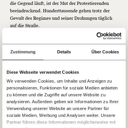
die Gegend läuft, ist der Mut der Protestierenden
Du überweist lieber direkt?
beeindruckend. Hunderttausende gehen trotz der
Hier unsere IBAN: AT34 4300 0498 0007 6017
Gewalt des Regimes und seiner Drohungen täglich
Kontoinhaber: Momentum Institut - Verein für
auf die Straße.
sozialen Fortschritt
Ein aktuelles Beispiel liefert dieser Musikant, der auf
Jetzt
Deine Spende absetzen:
Fragen und Antworten.
eine erkleckliche Anzahl an PolizistInnen mit einem
einfach
Zustimmung
Details
Über Cookies
Lied auf der Gitarre zugeht. Die Polizei muss das mit
dem Hüftschwung aber offenbar noch üben.
teilen.
Diese Webseite verwendet Cookies
Wir verwenden Cookies, um Inhalte und Anzeigen zu
personalisieren, Funktionen für soziale Medien anbieten
E-Mail
zu können und die Zugriffe auf unsere Website zu
This is how Belarusians
analysieren. Außerdem geben wir Informationen zu Ihrer
Immer auf dem Laufenden
Whatsapp
Verwendung unserer Website an unsere Partner für
protest.
#belarus
bleiben mit unseren gratis
soziale Medien, Werbung und Analysen weiter. Unsere
#Belarus2020
E-Mail-Newslettern!
Partner führen diese Informationen möglicherweise mit
Telegram