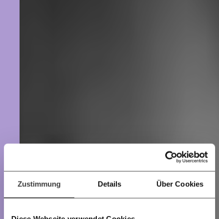
beginnt mit Dir!
Werde
und wir können gemeinsam
Fördermitglied
unsere Wirtschaft so gestalten, dass sie für alle
funktioniert. Unsere Recherchen sind für alle frei im
Netz. Unabhängig und werbefrei. Und das wird auch
so bleiben. Kämpf’ mit uns für den Fortschritt und
unterstütze uns mit Deinem Mitgliedsbeitrag.
Du überweist lieber direkt?
Hier unsere IBAN: AT34 4300 0498 0007 6017
Kontoinhaber: Momentum Institut - Verein für
sozialen Fortschritt
Deine Spende absetzen:
Fragen und Antworten.
Zustimmung
Details
Über Cookies
Diese Webseite verwendet Cookies