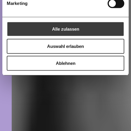
30€
50€
Marketing
Ich bin einverstanden, einen regelmäßigen Newsletter zu erhalten.
100€
€
Mehr Informationen:
Datenschutz.
Alle zulassen
Anmelden
Ich spende einmalig
Auswahl erlauben
20€
40€
Ablehnen
60€
100€
150€
€
Ich möchte meine Spende verschenken.
Du erhältst eine E-Mail mit deiner
Geschenkurkunde im PDF-Format, welche Du
ausdrucken oder weiterleiten und verschenken
kannst.