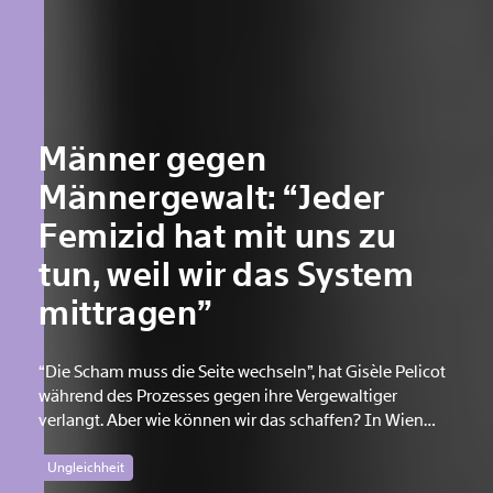
Männer gegen
Männergewalt: “Jeder
Femizid hat mit uns zu
tun, weil wir das System
mittragen”
“Die Scham muss die Seite wechseln”, hat Gisèle Pelicot
während des Prozesses gegen ihre Vergewaltiger
verlangt. Aber wie können wir das schaffen? In Wien
wollen Männer am 7. August mit einem “Walk of Shame”
gegen Männergewalt den ersten Schritt machen.<br />
Ungleichheit