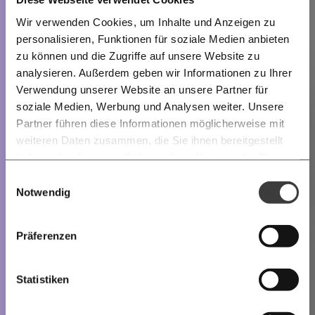
Wir verwenden Cookies, um Inhalte und Anzeigen zu
personalisieren, Funktionen für soziale Medien anbieten
zu können und die Zugriffe auf unsere Website zu
analysieren. Außerdem geben wir Informationen zu Ihrer
Immer auf dem Laufenden
Verwendung unserer Website an unsere Partner für
bleiben mit unseren gratis
soziale Medien, Werbung und Analysen weiter. Unsere
E-Mail-Newslettern!
Partner führen diese Informationen möglicherweise mit
weiteren Daten zusammen, die Sie ihnen bereitgestellt
haben oder die sie im Rahmen Ihrer Nutzung der Dienste
Ich werde Fördermitglied* …
gesammelt haben.
Knackig über die
Morgenmoment:
Einwilligungsauswahl
wichtigsten Themen informiert bleiben -
Notwendig
monatlich
jährlich
morgens in deinem Posteingang
Die guten Nachrichten der
Die Gute Woche:
Präferenzen
Welt nicht aus den Augen verlieren - immer
… mit einem Beitrag von* …
zum Wochenende
Statistiken
10€
20€