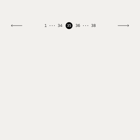
Wie wenig in diesen Berichten der Wahrheit entspricht,
erzählt ein beteiligter Schüler gegenüber MOMENT.
1
34
35
36
38