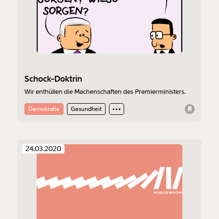
Schock-Doktrin
Wir enthüllen die Machenschaften des Premierministers.
Demokratie
Gesundheit
24.03.2020
Veränderung
beginnt mit Dir!
Werde
und wir können gemeinsam
Fördermitglied
unsere Wirtschaft so gestalten, dass sie für alle