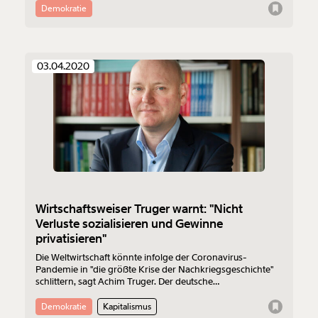
Demokratie
03.04.2020
Wirtschaftsweiser Truger warnt: "Nicht
Verluste sozialisieren und Gewinne
privatisieren"
Die Weltwirtschaft könnte infolge der Coronavirus-
Pandemie in "die größte Krise der Nachkriegsgeschichte"
schlittern, sagt Achim Truger. Der deutsche
Wirtschaftsweise warnt: Ziehen Europas Staaten nicht an
einem Strang, droht die EU zu zerbrechen. Staaten
Demokratie
Kapitalismus
müssten jetzt handeln, Verstaatlichungen dürften kein Tabu