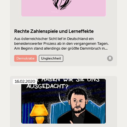
Rechte Zahlenspiele und Lerneffekte
Aus österreichischer Sicht lief in Deutschland ein
beneidenswerter Prozess ab in den vergangenen Tagen.
Am Beginn stand allerdings der größte Dammbruch in
Richtung Rechtsextremismus in der Nachkriegsgeschichte
des deutschen Parlamentarismus. Die Mini-Partei FDP (sie
Demokratie
Ungleichheit
hat um nur 73 Stimmen die 5 Prozent-Hürde für den Einzug
in den Landtag geschafft) hat sich zum Ministerpräsidenten
von Thüringen wählen lassen. Von der AfD.
16.02.2020