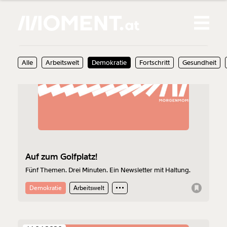
Gemerkte Inhalte
16.04.2020
Alle
Arbeitswelt
Demokratie
Fortschritt
Gesundheit
0
Treffer
0
Artikel
Auf zum Golfplatz!
Fünf Themen. Drei Minuten. Ein Newsletter mit Haltung.
Demokratie
Arbeitswelt