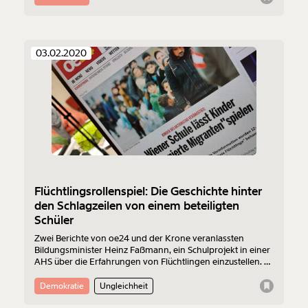
03.02.2020
Flüchtlingsrollenspiel: Die Geschichte hinter
den Schlagzeilen von einem beteiligten
Schüler
Zwei Berichte von oe24 und der Krone veranlassten
Bildungsminister Heinz Faßmann, ein Schulprojekt in einer
AHS über die Erfahrungen von Flüchtlingen einzustellen. In
den Artikeln wird von traumatisiert zurückgelassenen
Schülerinnen und Schülern geschrieben, die stundenlang
Demokratie
Ungleichheit
festgehalten wurden ohne zu wissen, was vor sich geht.