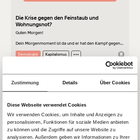
funktioniert. Unsere Recherchen sind für alle frei im
Netz. Unabhängig und werbefrei. Und das wird auch
so bleiben. Kämpf’ mit uns für den Fortschritt und
Die Krise gegen den Feinstaub und
unterstütze uns mit Deinem Mitgliedsbeitrag.
Wohnungsnot?
Guten Morgen!
Du überweist lieber direkt?
Hier unsere IBAN: AT34 4300 0498 0007 6017
Dein Morgenmoment ist da und er hat den Kampf gegen
Feinstaub, Arbeitslosigkeit und den Neoliberalismus in
Kontoinhaber: Momentum Institut - Verein für
mehreren Facetten zum Thema. Heute für dich
Demokratie
Kapitalismus
sozialen Fortschritt
zusammengestellt von Tom Schaffer.
Jetzt
Deine Spende absetzen:
Fragen und Antworten.
23.03.2020
einfach
Zustimmung
Details
Über Cookies
teilen.
Diese Webseite verwendet Cookies
Wir verwenden Cookies, um Inhalte und Anzeigen zu
personalisieren, Funktionen für soziale Medien anbieten
E-Mail
zu können und die Zugriffe auf unsere Website zu
analysieren. Außerdem geben wir Informationen zu Ihrer