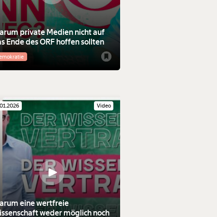
rum private Medien nicht auf
s Ende des ORF hoffen sollten
emokratie
.01.2026
Video
rum eine wertfreie
ssenschaft weder möglich noch