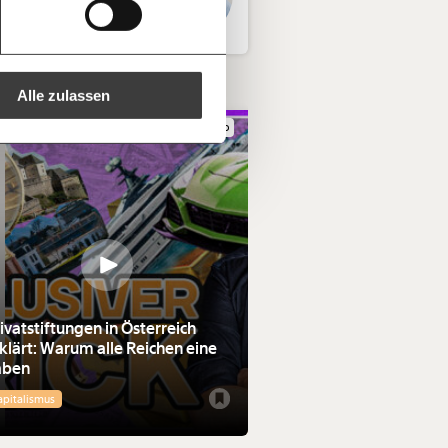
ine Spende verschenken.
mokratie
e
e E-Mail mit deiner Geschenkurkunde im
che Du ausdrucken oder weiterleiten
 kannst.
Alle zulassen
.09.2025
Video
regelmäßigen
1/3
nformationen:
ivatstiftungen in Österreich
klärt: Warum alle Reichen eine
aben
apitalismus