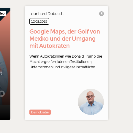
Leonhard Dobusch
deo
12.02.2025
Google Maps, der Golf von
Mexiko und der Umgang
mit Autokraten
Wenn Autokrat:innen wie Donald Trump die
Macht ergreifen, können Institutionen,
Unternehmen und zivilgesellschaftliche
t
Organisationen nicht einfach so
weitermachen, wie bisher. Was Google und
Apple verpfuschen, macht die
gemeinnützige Wikipedia besser. Ein
Kommentar von Leonhard Dobusch.
Demokratie