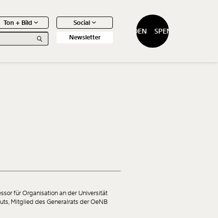
Ton + Bild
Social
SPENDEN
SPENDEN
Newsletter
0
Artikel
essor für Organisation an der Universität
tuts, Mitglied des Generalrats der OeNB