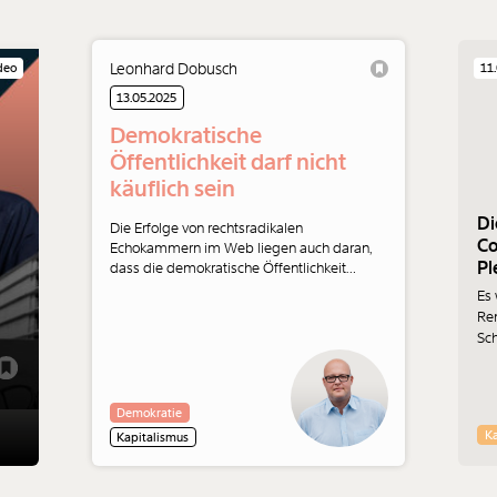
Leonhard Dobusch
deo
11
13.05.2025
Demokratische
Öffentlichkeit darf nicht
käuflich sein
Di
Die Erfolge von rechtsradikalen
Co
Echokammern im Web liegen auch daran,
Pl
dass die demokratische Öffentlichkeit
wichtige Entwicklungen verschläft. Gerade
Es 
die öffentlich-rechtlichen Medien müssten
Re
ein Gegengewicht bilden: eine unkäufliche
Sch
Infrastruktur statt profit-gieriger
di
Algorithmen. Leonhard Dobusch
Pl
kommentiert.
Re
Demokratie
tun
Ka
Kapitalismus