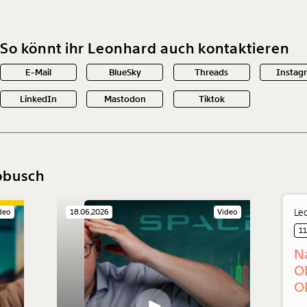
So könnt ihr Leonhard auch kontaktieren
E-Mail
BlueSky
Threads
Instag
LinkedIn
Mastodon
Tiktok
obusch
Le
deo
18.06.2026
Video
11
N
O
O