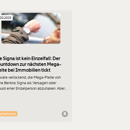
.03.2025
e Signa ist kein Einzelfall: Der
untdown zur nächsten Mega-
eite bei Immobilien tickt
wäre verlockend, die Mega-Pleite von
ne Benkos Signa als Versagen oder
uld einer Einzelperson abzuhaken. Aber
e Immobilien-Märkte verursachen solche
eiten mit bemerkenswerter
gelmäßigkeit. Dagegen kann man etwas
. Leonhard Dobusch analysiert.
pitalismus