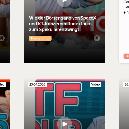
Gan
Gen
ein
Wie der Börsengang von SpaceX
Was
Gen
und KI-Konzernen Indexfonds
Do
zum Spekulieren zwingt
Kapitalismus
De
deo
23.04.2026
Video
26