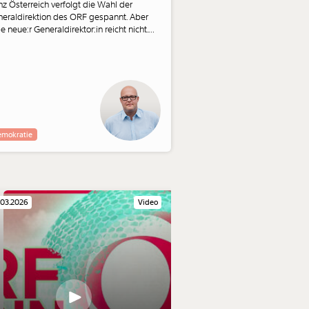
z Österreich verfolgt die Wahl der
eraldirektion des ORF gespannt. Aber
:e neue:r Generaldirektor:in reicht nicht.
 wichtiger für den ORF als die neue
eraldirektion ist, kommentiert Leonhard
busch.
mokratie
.03.2026
Video