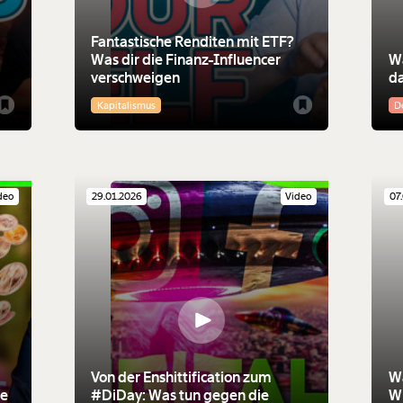
Fantastische Renditen mit ETF?
Was dir die Finanz-Influencer
Wa
verschweigen
da
Kapitalismus
D
deo
29.01.2026
Video
07
t
Von der Enshittification zum
Wa
he
#DiDay: Was tun gegen die
Wi