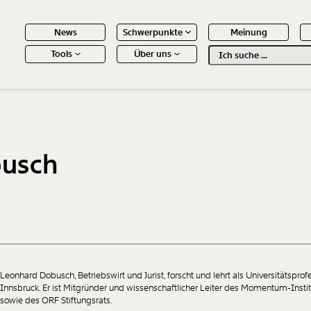
News
Schwerpunkte
Meinung
Tools
Über uns
Text
second
 Inhalte
busch
Leonhard Dobusch, Betriebswirt und Jurist, forscht und lehrt als Universitätsprof
Innsbruck. Er ist Mitgründer und wissenschaftlicher Leiter des Momentum-Insti
sowie des ORF Stiftungsrats.