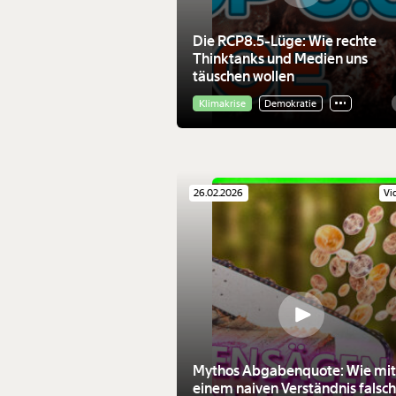
Die RCP8.5-Lüge: Wie rechte
Thinktanks und Medien uns
täuschen wollen
Klimakrise
Demokratie
26.02.2026
Vi
Mythos Abgabenquote: Wie mi
einem naiven Verständnis falsc