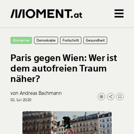
Gemerkte Inhalte
0
Treffer
0
Artikel
Klimakrise
Demokratie
Fortschritt
Gesundheit
Paris gegen Wien: Wer ist
dem autofreien Traum
näher?
von Andreas Bachmann
01. Juli 2020