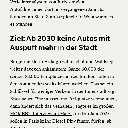
Verkehrsanalysten von Inrix standen
AutofahrerInnen
dort im vergangenen Jahr 165
Stunden im Stau.
Zum Vergleich:
In Wien waren es
41 Stunden.
Ziel: Ab 2030 keine Autos mit
Auspuff mehr in der Stadt
Bürgermeisterin Hidalgo will nach ihrem Wahlsieg
weiter dagegen ankämpfen: Ganze 60.000 der
derzeit 83.000 Parkplätze auf den Straßen sollen in
den kommenden sechs Jahren weichen. Das sei ein
Veränderung
Schlüssel für weniger Verkehr in der Innenstadt sagt
beginnt mit Dir!
Knoflacher. "Sie müssen die Parkplätze wegnehmen,
dann ändert sich das Verhalten", sagte er im
großen
Werde
und wir können gemeinsam
Fördermitglied
MOMENT-Interview im März.
Ab dem Jahr 2025
unsere Wirtschaft so gestalten, dass sie für alle
sollen in Paris keine Diesel-Pkw fahren dürfen, ab
funktioniert. Unsere Recherchen sind für alle frei im