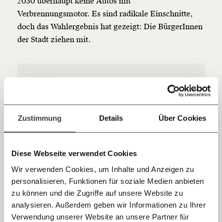
2030 überhaupt keine Autos mit
Netz. Unabhängig und werbefrei. Und das wird auch
Verbrennungsmotor. Es sind radikale Einschnitte,
so bleiben. Kämpf’ mit uns für den Fortschritt und
unterstütze uns mit Deinem Mitgliedsbeitrag.
doch das Wahlergebnis hat gezeigt: Die BürgerInnen
der Stadt ziehen mit.
Du überweist lieber direkt?
Hier unsere IBAN: AT34 4300 0498 0007 6017
Kontoinhaber: Momentum Institut - Verein für
sozialen Fortschritt
Jetzt
Deine Spende absetzen:
Fragen und Antworten.
In Wien werden
einfach
Zustimmung
Details
Über Cookies
Parkplätze mehr
teilen.
wertgeschätzt als
Diese Webseite verwendet Cookies
BürgerInnen, die zu Fuß
Wir verwenden Cookies, um Inhalte und Anzeigen zu
gehen.
personalisieren, Funktionen für soziale Medien anbieten
E-Mail
Christian Gratzer, Verkehrsclub
zu können und die Zugriffe auf unsere Website zu
Österreich
analysieren. Außerdem geben wir Informationen zu Ihrer
Immer auf dem Laufenden
Whatsapp
Verwendung unserer Website an unsere Partner für