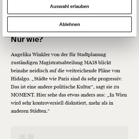
bei den EinwohnerInnen „ist die Abkehr vom Auto
Auswahl erlauben
schon da“, sagt auch Knoflacher.
20€
40€
https://www.moment.at/story/Paris-gegen-Wien-wer-ist-dem-autofreien-Traum-naeher/
Kopieren
Ablehnen
Wien will weniger Autoverkehr.
60€
100€
Nur wie?
150€
€
Angelika Winkler von der für Stadtplanung
zuständigen Magistratsabteilung MA18 blickt
Ich möchte meine Spende verschenken.
beinahe neidisch auf die weitreichende Pläne von
Du erhältst eine E-Mail mit deiner
Geschenkurkunde im PDF-Format, welche Du
Hidalgo. „Städte wie Paris sind da sehr progressiv.
ausdrucken oder weiterleiten und verschenken
Das ist eine andere politische Kultur“, sagt sie zu
kannst.
MOMENT. Hier sehe das etwas anders aus: „In Wien
wird sehr kontroversiell diskutiert, mehr als in
anderen Städten.“
Weiter
1/3