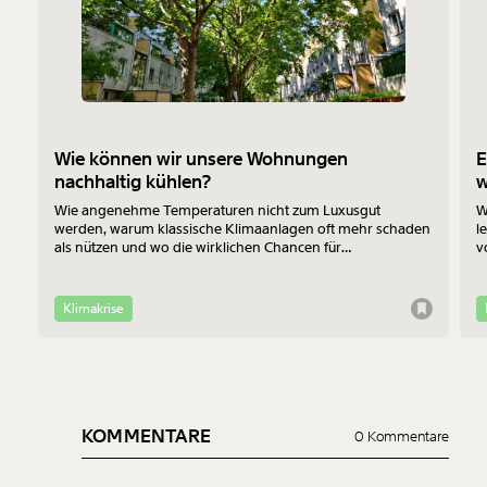
Wie können wir unsere Wohnungen
E
nachhaltig kühlen?
Wie angenehme Temperaturen nicht zum Luxusgut
W
werden, warum klassische Klimaanlagen oft mehr schaden
l
als nützen und wo die wirklichen Chancen für
v
Bewohner:innen im Altbau liegen - das erklärt Jan-Philipp
b
Richtmann von der TU Wien im Interview.
f
Klimakrise
KOMMENTARE
0 Kommentare