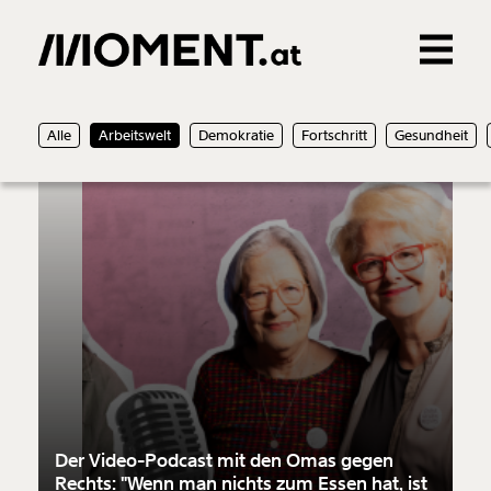
Gemerkte Inhalte
05.06.2024
Podcast
Alle
Arbeitswelt
Demokratie
Fortschritt
Gesundheit
0
Treffer
0
Artikel
Der Video-Podcast mit den Omas gegen
Rechts: "Wenn man nichts zum Essen hat, ist