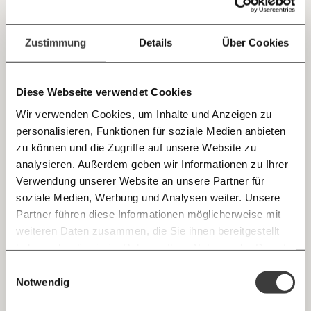
entwickelte die Theorie eines "dritten Geschlechts"
Jetzt
Deine Spende absetzen:
Fragen und Antworten.
zwischen Mann und Frau.
Gesundheit
einfach
Zustimmung
Details
Über Cookies
teilen.
17.04.2023
Video
Diese Webseite verwendet Cookies
Wir verwenden Cookies, um Inhalte und Anzeigen zu
personalisieren, Funktionen für soziale Medien anbieten
E-Mail
zu können und die Zugriffe auf unsere Website zu
analysieren. Außerdem geben wir Informationen zu Ihrer
Immer auf dem Laufenden
Whatsapp
Verwendung unserer Website an unsere Partner für
bleiben mit unseren gratis
soziale Medien, Werbung und Analysen weiter. Unsere
E-Mail-Newslettern!
Partner führen diese Informationen möglicherweise mit
Telegram
weiteren Daten zusammen, die Sie ihnen bereitgestellt
haben oder die sie im Rahmen Ihrer Nutzung der Dienste
Ich werde Fördermitglied* …
gesammelt haben.
Knackig über die
Morgenmoment:
Einwilligungsauswahl
Messenger
wichtigsten Themen informiert bleiben -
Notwendig
monatlich
jährlich
morgens in deinem Posteingang