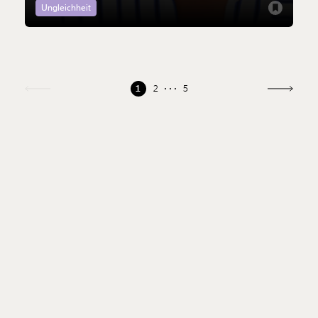
Ungleichheit
1
2
5