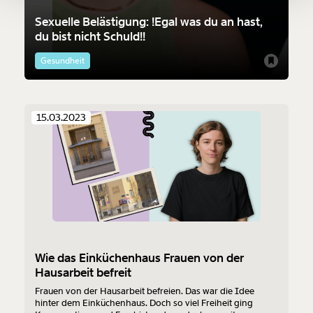
Sexuelle Belästigung: !Egal was du an hast,
Ich möchte meine Spende verschenken.
du bist nicht Schuld!!
Du erhältst eine E-Mail mit deiner
Geschenkurkunde im PDF-Format, welche Du
Gesundheit
ausdrucken oder weiterleiten und verschenken
kannst.
15.03.2023
Weiter
1/3
Wie das Einküchenhaus Frauen von der
Hausarbeit befreit
Frauen von der Hausarbeit befreien. Das war die Idee
hinter dem Einküchenhaus. Doch so viel Freiheit ging