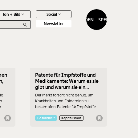
Ton + Bild
Social
SPENDEN
SPENDEN
Newsletter
12.05.2021
men
Patente für Impfstoffe und
0
Artikel
n,
Medikamente: Warum es sie
gibt und warum sie ein
Problem sind
ig
Der Markt forscht nicht genug, um
en
Krankheiten und Epidemien zu
h
bekämpfen. Patente für Impfstoffe
n dann
und Medikamente sollen eigentlich
sicherstellen, dass Unternehmen mehr
Gesundheit
Kapitalismus
hmen,
forschen, weil sie davon profitieren.
lässt
Aber dann verkaufen sie die
Impfstoffe und Medikamente zu teuer