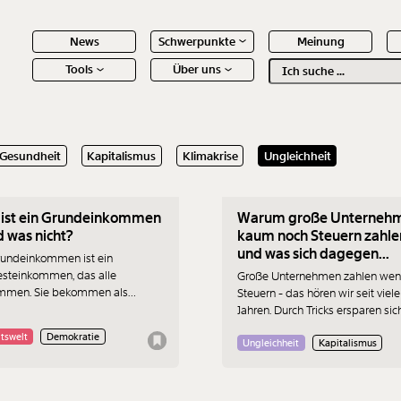
News
Schwerpunkte
Meinung
Tools
Über uns
Text
second
.2021
08.06.2021
Gesundheit
Kapitalismus
Klimakrise
Ungleichheit
 Inhalte
ist ein Grundeinkommen
Warum große Unterneh
d was nicht?
kaum noch Steuern zahle
und was sich dagegen
rundeinkommen ist ein
machen lässt
steinkommen, das alle
Große Unternehmen zahlen wen
mmen. Sie bekommen als
Steuern - das hören wir seit viel
lne Personen (und nicht als
Jahren. Durch Tricks ersparen sic
alte). Dafür ist es egal, ob man
Konzerne Abgaben, diese fehle
tswelt
Demokratie
e Eltern hat, ob man arbeitslos
dem Staat. Aber wie schaffen es
Ungleichheit
Kapitalismus
wie viel man früher verdient hat,
solche multinationalen Unterne
t man ist, und so weiter. Ein
kaum Steuern zu zahlen und wie 
einkommen bedeutet, das alle
sich das ändern?