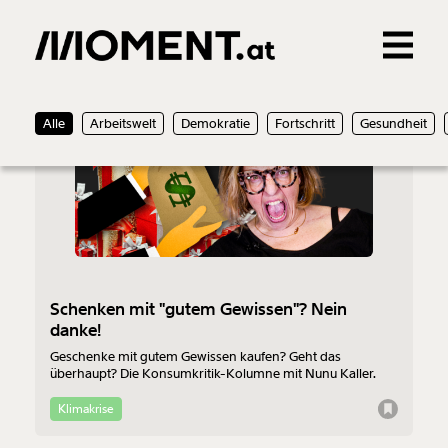
Gemerkte Inhalte
20.12.2022
Alle
Arbeitswelt
Demokratie
Fortschritt
Gesundheit
0
Treffer
0
Artikel
Schenken mit "gutem Gewissen"? Nein
danke!
Geschenke mit gutem Gewissen kaufen? Geht das
überhaupt? Die Konsumkritik-Kolumne mit Nunu Kaller.
Klimakrise