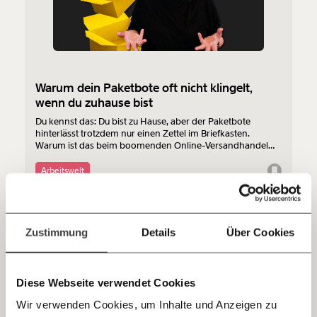
Werde
und wir können gemeinsam
Fördermitglied
unsere Wirtschaft so gestalten, dass sie für alle
funktioniert. Unsere Recherchen sind für alle frei im
Netz. Unabhängig und werbefrei. Und das wird auch
so bleiben. Kämpf’ mit uns für den Fortschritt und
Warum dein Paketbote oft nicht klingelt,
unterstütze uns mit Deinem Mitgliedsbeitrag.
wenn du zuhause bist
Du kennst das: Du bist zu Hause, aber der Paketbote
Du überweist lieber direkt?
hinterlässt trotzdem nur einen Zettel im Briefkasten.
Hier unsere IBAN: AT34 4300 0498 0007 6017
Warum ist das beim boomenden Online-Versandhandel
Kontoinhaber: Momentum Institut - Verein für
so? Nunu Kaller erklärt.
Arbeitswelt
sozialen Fortschritt
Jetzt
Deine Spende absetzen:
Fragen und Antworten.
einfach
21.02.2022
Zustimmung
Details
Über Cookies
teilen.
Diese Webseite verwendet Cookies
Wir verwenden Cookies, um Inhalte und Anzeigen zu