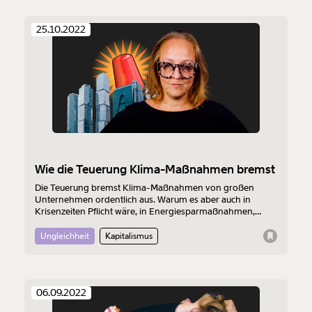
25.10.2022
Wie die Teuerung Klima-Maßnahmen bremst
Die Teuerung bremst Klima-Maßnahmen von großen
Unternehmen ordentlich aus. Warum es aber auch in
Krisenzeiten Pflicht wäre, in Energiesparmaßnahmen,
eigene Photovoltaik-Anlagen oder Windräder am
Firmengrund zu investieren, erklärt Nunu Kaller.
Ungleichheit
Kapitalismus
06.09.2022