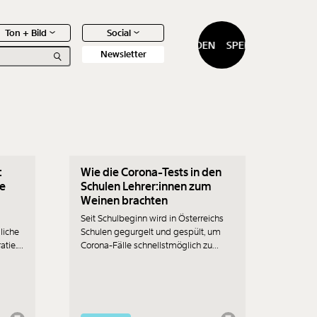
Ton + Bild
Social
SPENDEN
SPENDEN
Newsletter
29.09.2021
:
Wie die Corona-Tests in den
0
Artikel
ie
Schulen Lehrer:innen zum
Weinen brachten
Seit Schulbeginn wird in Österreichs
liche
Schulen gegurgelt und gespült, um
atie.
Corona-Fälle schnellstmöglich zu
finden. Die Umsetzung wurde den
Lehrer:innen überlassen. Bei der
Vorbereitung hat sich offenbar
niemand viel gedacht, oder die
Verantwortlichen den Bezug zur