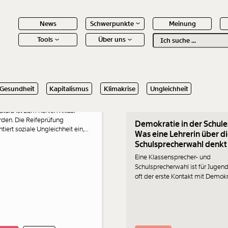
News
Schwerpunkte
Meinung
Tools
Über uns
Text
second
gschichtn Team
02.11.2021
1.2022
Gesundheit
Kapitalismus
Klimakrise
Ungleichheit
ura? Nein danke!
 Inhalte
atura ist zum hohlen Ritual
den. Die Reifeprüfung
Demokratie in der Schule
iert soziale Ungleichheit ein,
Was eine Lehrerin über d
 Ressourcen und verfehlt ihren
Schulsprecherwahl denkt
. Ein Lehrer einer BHS in Wien
ie ändern.
Eine Klassensprecher- und
Schulsprecherwahl ist für Jugend
oft der erste Kontakt mit Demokr
Eine Lehrerin macht sich ihre
Gedanken darüber.