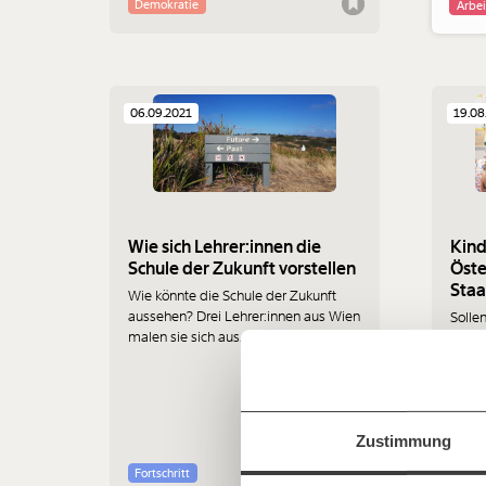
Demokratie
Arbei
06.09.2021
19.08
Wie sich Lehrer:innen die
Kind
Schule der Zukunft vorstellen
Öste
Staa
Wie könnte die Schule der Zukunft
Veränderu
aussehen? Drei Lehrer:innen aus Wien
Sollen
malen sie sich aus.
Staat
beginnt mit
Elter
vor w
hat e
Jetzt
Mitte
Werde
Fördermitglied
und wir können 
Zustimmung
desha
gestalten, dass sie für alle funktioniert.
einfa
Welt 
Fortschritt
Arbei
im Netz. Unabhängig und werbefrei. Un
Kinde