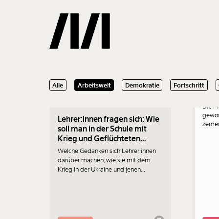
Schul
29.03.2022
01.0
Alle
Arbeitswelt
Demokratie
Fortschritt
Mat
Gemerkte
Die M
gewor
Lehrer:innen fragen sich: Wie
0
Treffer
zement
soll man in der Schule mit
frisst
Krieg und Geflüchteten
Zweck
umgehen?
will s
Welche Gedanken sich Lehrer:innen
darüber machen, wie sie mit dem
Krieg in der Ukraine und jenen
Kindern, die hierher geflüchtet sind
und in ihre Klassen kommen,
umgehen sollen.