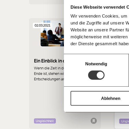
Kämpf’ mit uns für den Fortschritt und 
Staat
teilen
Diese Webseite verwendet 
Mitgliedsbeitrag.
ausge
Wir verwenden Cookies, um I
Du überweist lieber direkt?
und die Zugriffe auf unsere 
Hier unsere IBAN: AT34 4300 0498 0
Schul
02.03.2021
Kontoinhaber: Momentum Institut - Verein
Website an unsere Partner fü
01.0
möglicherweise mit weiteren
Deine Spende absetzen:
Fragen und 
Ein
der Dienste gesammelt habe
wie
die
Einwilligungsauswahl
Ein Einblick in die Volksschule
Notwendig
Wir ha
Wenn die Zeit in der Volksschule zu
warum
Ende ist, stehen wichtige
Fall b
Entscheidungen an. Welche
Mittel
Unterstützung Kinder und Eltern dabei
Schulg
brauchen, liest du in der neuen Folge
Dinge
der Schulgschichtn.
Ablehnen
Ungleichheit
Ungle