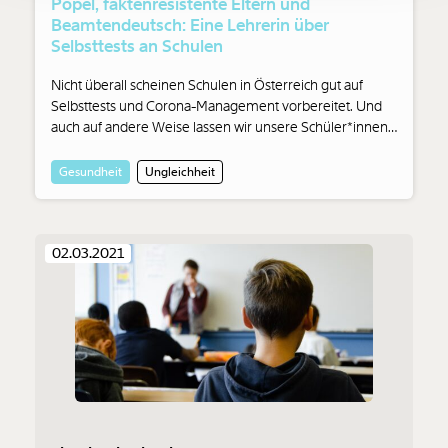
Popel, faktenresistente Eltern und
Ich möchte meine Spende verschenken.
Du erhältst eine E-Mail mit deiner
Beamtendeutsch: Eine Lehrerin über
Geschenkurkunde im PDF-Format, welche Du
Selbsttests an Schulen
ausdrucken oder weiterleiten und verschenken
kannst.
Nicht überall scheinen Schulen in Österreich gut auf
Selbsttests und Corona-Management vorbereitet. Und
auch auf andere Weise lassen wir unsere Schüler*innen
und ihre Eltern im Stich. Eine Mutter und selbst Lehrerin
Weiter
an einer Mittelschule in Wien berichtet.
Gesundheit
Ungleichheit
1/3
02.03.2021