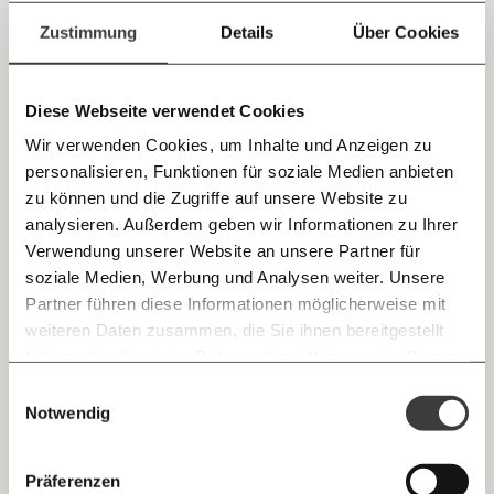
vorstellen
einfach
Zustimmung
Details
Über Cookies
Wie könnte die Schule der Zukunft aussehen? Drei
Lehrer:innen aus Wien malen sie sich aus.
teilen.
Fortschritt
Diese Webseite verwendet Cookies
Wir verwenden Cookies, um Inhalte und Anzeigen zu
personalisieren, Funktionen für soziale Medien anbieten
19.08.2021
E-Mail
zu können und die Zugriffe auf unsere Website zu
analysieren. Außerdem geben wir Informationen zu Ihrer
Immer auf dem Laufenden
Whatsapp
Verwendung unserer Website an unsere Partner für
bleiben mit unseren gratis
soziale Medien, Werbung und Analysen weiter. Unsere
E-Mail-Newslettern!
Partner führen diese Informationen möglicherweise mit
Telegram
weiteren Daten zusammen, die Sie ihnen bereitgestellt
haben oder die sie im Rahmen Ihrer Nutzung der Dienste
Ich werde Fördermitglied* …
gesammelt haben.
Knackig über die
Morgenmoment:
Einwilligungsauswahl
Messenger
Kinder und Jugendliche in Österreich: Wer ist
wichtigsten Themen informiert bleiben -
Notwendig
monatlich
jährlich
hier Staatsbürger:in?
morgens in deinem Posteingang
Sollen Kinder in Österreich die Staatsbürgerschaft
Facebook
ungeachtet ihrer Eltern bekommen? Wie diese Debatte vor
Die guten Nachrichten der
Die Gute Woche:
Präferenzen