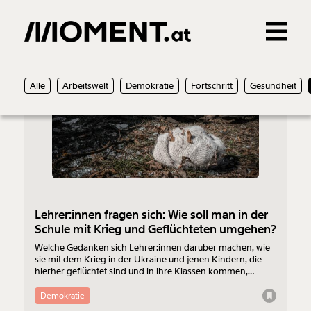
Gemerkte Inhalte
29.03.2022
Alle
Arbeitswelt
Demokratie
Fortschritt
Gesundheit
0
Treffer
0
Artikel
Lehrer:innen fragen sich: Wie soll man in der
Schule mit Krieg und Geflüchteten umgehen?
Welche Gedanken sich Lehrer:innen darüber machen, wie
sie mit dem Krieg in der Ukraine und jenen Kindern, die
hierher geflüchtet sind und in ihre Klassen kommen,
umgehen sollen.
Demokratie