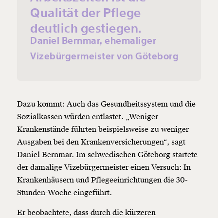
ausdrucken oder weiterleiten und verschenken
Qualität der Pflege
kannst.
deutlich gestiegen.
Daniel Bernmar, ehemaliger
Vizebürgermeister von Göteborg
Weiter
1/3
Dazu kommt: Auch das Gesundheitssystem und die
Sozialkassen würden entlastet. „Weniger
Krankenstände führten beispielsweise zu weniger
Ausgaben bei den Krankenversicherungen“, sagt
Daniel Bernmar. Im schwedischen Göteborg startete
der damalige Vizebürgermeister einen Versuch: In
Krankenhäusern und Pflegeeinrichtungen die 30-
Stunden-Woche eingeführt.
Er beobachtete, dass durch die kürzeren