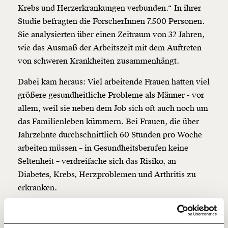
Krebs und Herzerkrankungen verbunden.“ In ihrer
Studie befragten die ForscherInnen 7.500 Personen.
Veränderung
Sie analysierten über einen Zeitraum von 32 Jahren,
beginnt mit Dir!
wie das Ausmaß der Arbeitszeit mit dem Auftreten
von schweren Krankheiten zusammenhängt.
Werde
und wir können gemeinsam
Fördermitglied
Dabei kam heraus: Viel arbeitende Frauen hatten viel
unsere Wirtschaft so gestalten, dass sie für alle
größere gesundheitliche Probleme als Männer - vor
funktioniert. Unsere Recherchen sind für alle frei im
Netz. Unabhängig und werbefrei. Und das wird auch
allem, weil sie neben dem Job sich oft auch noch um
so bleiben. Kämpf’ mit uns für den Fortschritt und
das Familienleben kümmern. Bei Frauen, die über
unterstütze uns mit Deinem Mitgliedsbeitrag.
Jahrzehnte durchschnittlich 60 Stunden pro Woche
arbeiten müssen – in Gesundheitsberufen keine
Du überweist lieber direkt?
Hier unsere IBAN: AT34 4300 0498 0007 6017
Seltenheit – verdreifache sich das Risiko, an
Kontoinhaber: Momentum Institut - Verein für
Diabetes, Krebs, Herzproblemen und Arthritis zu
sozialen Fortschritt
erkranken.
Jetzt
Deine Spende absetzen:
Fragen und Antworten.
Doch auch „nur“ 40 Stunden pro Woche zu arbeiten,
einfach
steigere ihr Risiko später schwer chronisch zu