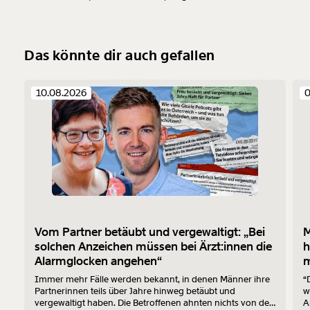
Das könnte dir auch gefallen
10.08.2026
0
Vom Partner betäubt und vergewaltigt: „Bei
M
solchen Anzeichen müssen bei Ärzt:innen die
h
Alarmglocken angehen“
m
Immer mehr Fälle werden bekannt, in denen Männer ihre
“
Partnerinnen teils über Jahre hinweg betäubt und
w
vergewaltigt haben. Die Betroffenen ahnten nichts von den
A