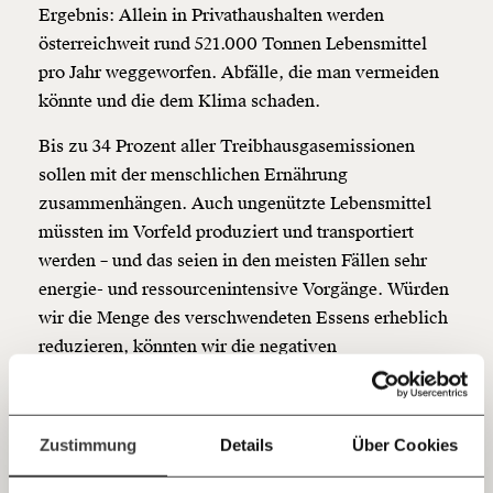
Ergebnis: Allein in Privathaushalten werden
Veränderung
österreichweit rund 521.000 Tonnen Lebensmittel
beginnt mit Dir!
pro Jahr weggeworfen. Abfälle, die man vermeiden
könnte und die dem Klima schaden.
Werde
und wir können gemeinsam
Fördermitglied
unsere Wirtschaft so gestalten, dass sie für alle
Bis zu 34 Prozent aller Treibhausgasemissionen
funktioniert. Unsere Recherchen sind für alle frei im
sollen mit der menschlichen Ernährung
Netz. Unabhängig und werbefrei. Und das wird auch
zusammenhängen. Auch ungenützte Lebensmittel
so bleiben. Kämpf’ mit uns für den Fortschritt und
müssten im Vorfeld produziert und transportiert
unterstütze uns mit Deinem Mitgliedsbeitrag.
werden – und das seien in den meisten Fällen sehr
Du überweist lieber direkt?
energie- und ressourcenintensive Vorgänge. Würden
Hier unsere IBAN: AT34 4300 0498 0007 6017
wir die Menge des verschwendeten Essens erheblich
Kontoinhaber: Momentum Institut - Verein für
reduzieren, könnten wir die negativen
sozialen Fortschritt
Auswirkungen auf unser Klima um bis zu 10 Prozent
Jetzt
Deine Spende absetzen:
Fragen und Antworten.
senken, so die WissenschaftlerInnen. Überdies
könnte jede Person im Schnitt 116 Euro pro Jahr
einfach
Zustimmung
Details
Über Cookies
sparen, wenn sie gezielter einkaufen und weniger
teilen.
Lebensmittel wegwerfen würde.