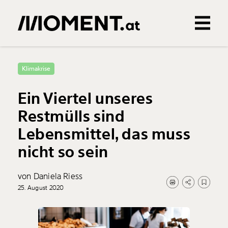
Gemerkte Inhalte
0
Treffer
0
Artikel
Klimakrise
Ein Viertel unseres
Restmülls sind
Lebensmittel, das muss
nicht so sein
von Daniela Riess
25. August 2020