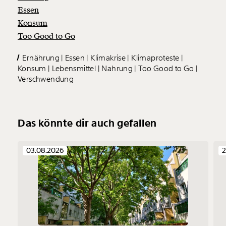
kannst.
Essen
Konsum
Too Good to Go
Weiter
Ernährung
Essen
Klimakrise
Klimaproteste
1/3
Konsum
Lebensmittel
Nahrung
Too Good to Go
Verschwendung
Das könnte dir auch gefallen
03.08.2026
2