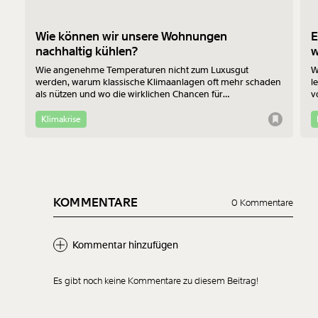
Wie können wir unsere Wohnungen
E
nachhaltig kühlen?
Wie angenehme Temperaturen nicht zum Luxusgut
W
werden, warum klassische Klimaanlagen oft mehr schaden
l
als nützen und wo die wirklichen Chancen für
v
Bewohner:innen im Altbau liegen - das erklärt Jan-Philipp
b
Richtmann von der TU Wien im Interview.
f
Klimakrise
KOMMENTARE
0 Kommentare
Kommentar hinzufügen
Es gibt noch keine Kommentare zu diesem Beitrag!
Neuen Kommentar
hinzufügen