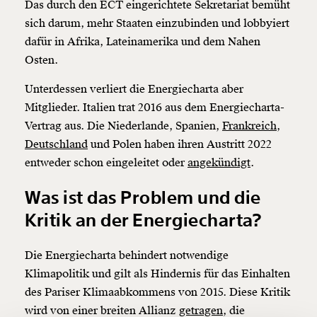
Das durch den ECT eingerichtete Sekretariat bemüht
sich darum, mehr Staaten einzubinden und lobbyiert
dafür in Afrika, Lateinamerika und dem Nahen
Osten.
Unterdessen verliert die Energiecharta aber
Mitglieder. Italien trat 2016 aus dem Energiecharta-
Veränderung
Vertrag aus. Die Niederlande, Spanien,
Frankreich
,
beginnt mit Dir!
Deutschland
und Polen haben ihren Austritt 2022
entweder schon eingeleitet oder
angekündigt
.
Werde
und wir können gemeinsam
Fördermitglied
unsere Wirtschaft so gestalten, dass sie für alle
Was ist das Problem und die
funktioniert. Unsere Recherchen sind für alle frei im
Kritik an der Energiecharta?
Netz. Unabhängig und werbefrei. Und das wird auch
so bleiben. Kämpf’ mit uns für den Fortschritt und
unterstütze uns mit Deinem Mitgliedsbeitrag.
Die Energiecharta behindert notwendige
Klimapolitik und gilt als Hindernis für das Einhalten
Du überweist lieber direkt?
des Pariser Klimaabkommens von 2015. Diese Kritik
Hier unsere IBAN: AT34 4300 0498 0007 6017
Kontoinhaber: Momentum Institut - Verein für
wird von einer breiten Allianz
getragen
, die