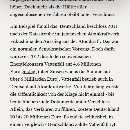
150€
€
höher. Doch mehr als die Hälfte aller
abgeschlossenen Verfahren bleibt unter Verschluss.
Ich möchte meine Spende verschenken.
Du erhältst eine E-Mail mit deiner
Ein Beispiel für all das: Deutschland beschloss 2011
Geschenkurkunde im PDF-Format, welche Du
nach der Katastrophe im japanischen Atomkraftwerk
ausdrucken oder weiterleiten und verschenken
kannst.
Fukushima den Ausstieg aus der Atomkraft. Das war
ein normaler, demokratischer Vorgang. Doch dafür
wurde es 2012 durch den schwedischen
Energiekonzern Vattenfall auf 4,6 Millionen
Weiter
Euro
geklagt
(über Zinsen wuchs die Summe auf
1/3
über 6 Milliarden Euro). Vattenfall betrieb auch in
Deutschland Atomkraftwerke. Vier Jahre lang wusste
die Öffentlichkeit von der Klage nicht einmal - bis
heute blieben viele Dokumente unter Verschluss.
Allein, das Verfahren zu führen, kostete Deutschland
10 bis 20 Millionen Euro. Es endete schließlich in
einem Vergleich - Deutschland zahlte Vattenfall 1,4