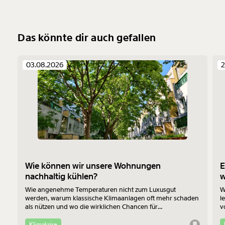
Das könnte dir auch gefallen
03.08.2026
2
Wie können wir unsere Wohnungen
E
nachhaltig kühlen?
Wie angenehme Temperaturen nicht zum Luxusgut
W
werden, warum klassische Klimaanlagen oft mehr schaden
l
als nützen und wo die wirklichen Chancen für
v
Bewohner:innen im Altbau liegen - das erklärt Jan-Philipp
b
Richtmann von der TU Wien im Interview.
f
Klimakrise