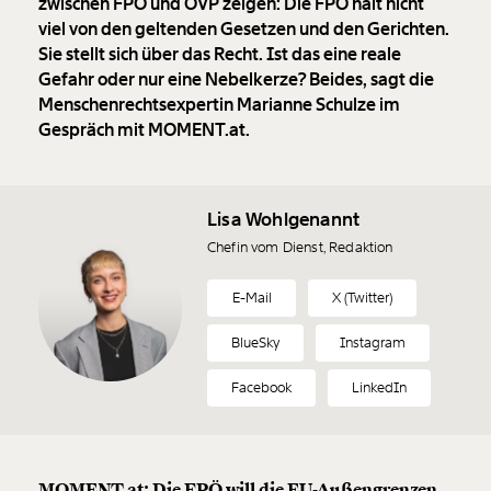
zwischen FPÖ und ÖVP zeigen: Die FPÖ hält nicht
viel von den geltenden Gesetzen und den Gerichten.
Sie stellt sich über das Recht. Ist das eine reale
Gefahr oder nur eine Nebelkerze? Beides, sagt die
Menschenrechtsexpertin Marianne Schulze im
Gespräch mit MOMENT.at.
Lisa Wohlgenannt
Chefin vom Dienst, Redaktion
E-Mail
X (Twitter)
BlueSky
Instagram
Facebook
LinkedIn
MOMENT.at: Die FPÖ will die EU-Außengrenzen