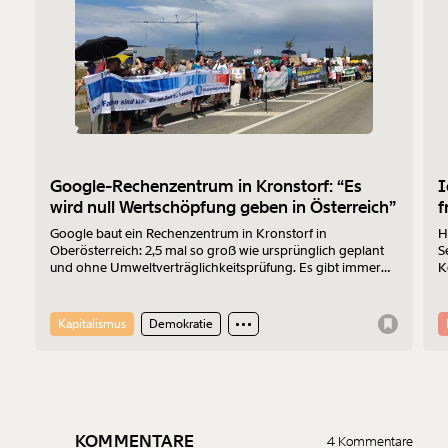
Google-Rechenzentrum in Kronstorf: “Es
I
wird null Wertschöpfung geben in Österreich”
f
Google baut ein Rechenzentrum in Kronstorf in
H
Oberösterreich: 2,5 mal so groß wie ursprünglich geplant
S
und ohne Umweltverträglichkeitsprüfung. Es gibt immer
K
mehr Widerstand. Am 17.7.2026 wurde protestiert. Der
Z
Sprecher der „Bürger:inneninitiative Rechenzentrum
Kronstorf“ Harald Müllner erklärt im Interview, wo die
Kapitalismus
Demokratie
Probleme liegen und was er sich vom Protest erhofft.
KOMMENTARE
4 Kommentare