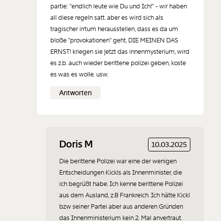
partie: "endlich leute wie Du und Ich!" - wir haben
all diese regeln satt. aber es wird sich als
tragischer irrtum herausstellen, dass es da um
bloße "provokationen" geht, DIE MEINEN DAS
ERNST! kriegen sie jetzt das innenmysterium, wird
es z.b. auch wieder berittene polizei geben, koste
es was es wolle. usw.
Antworten
Doris M
10.03.2025
Die berittene Polizei war eine der wenigen
Entscheidungen Kickls als Innenminister, die
ich begrüßt habe. Ich kenne berittene Polizei
aus dem Ausland, z.B Frankreich. Ich hätte Kickl
bzw seiner Partei aber aus anderen Gründen
das Innenministerium kein 2. Mal anvertraut.