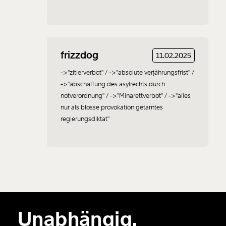
frizzdog
11.02.2025
->"zitierverbot" / ->"absolute verjährungsfrist" /
->"abschaffung des asylrechts durch
notverordnung" / ->"Minarettverbot" / ->"alles
nur als blosse provokation getarntes
regierungsdiktat"
Unabhängig.