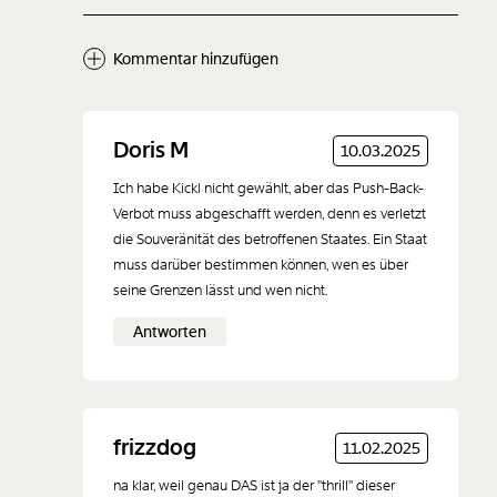
Kommentar hinzufügen
Neuen Kommentar
Doris M
10.03.2025
hinzufügen
Ich habe Kickl nicht gewählt, aber das Push-Back-
Verbot muss abgeschafft werden, denn es verletzt
die Souveränität des betroffenen Staates. Ein Staat
muss darüber bestimmen können, wen es über
seine Grenzen lässt und wen nicht.
Der Inhalt dieses Feldes wird nicht öffentlich zugänglich angezeigt.
Antworten
frizzdog
11.02.2025
na klar, weil genau DAS ist ja der "thrill" dieser