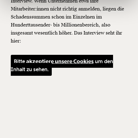
Interview. Wenn Unternehmen etwa ihre
150€
€
Mitarbeiter:innen nicht richtig anmelden, liegen die
Schadenssummen schon im Einzelnen im
Ich möchte meine Spende verschenken.
Hunderttausender- bis Millionenbereich, also
Du erhältst eine E-Mail mit deiner
insgesamt wesentlich höher. Das Interview seht ihr
Geschenkurkunde im PDF-Format, welche Du
ausdrucken oder weiterleiten und verschenken
hier:
kannst.
Bitte
akzeptiere unsere Cookies
um den
Inhalt zu sehen.
Weiter
1/3