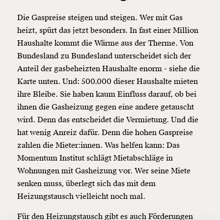
Die Gaspreise steigen und steigen. Wer mit Gas
heizt, spürt das jetzt besonders. In fast einer Million
Haushalte kommt die Wärme aus der Therme. Von
Bundesland zu Bundesland unterscheidet sich der
Anteil der gasbeheizten Haushalte enorm - siehe die
Veränderung
Karte unten. Und: 500.000 dieser Haushalte mieten
ihre Bleibe. Sie haben kaum Einfluss darauf, ob bei
beginnt mit Dir!
ihnen die Gasheizung gegen eine andere getauscht
wird. Denn das entscheidet die Vermietung. Und die
Werde
und wir können gemeinsam
Fördermitglied
hat wenig Anreiz dafür. Denn die hohen Gaspreise
unsere Wirtschaft so gestalten, dass sie für alle
funktioniert. Unsere Recherchen sind für alle frei im
zahlen die Mieter:innen. Was helfen kann: Das
Netz. Unabhängig und werbefrei. Und das wird auch
Momentum Institut schlägt Mietabschläge in
so bleiben. Kämpf’ mit uns für den Fortschritt und
Wohnungen mit Gasheizung vor. Wer seine Miete
unterstütze uns mit Deinem Mitgliedsbeitrag.
senken muss, überlegt sich das mit dem
Du überweist lieber direkt?
Heizungstausch vielleicht noch mal.
Hier unsere IBAN: AT34 4300 0498 0007 6017
Für den Heizungstausch gibt es auch Förderungen
Kontoinhaber: Momentum Institut - Verein für