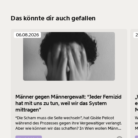
Das könnte dir auch gefallen
06.08.2026
2
Männer gegen Männergewalt: “Jeder Femizid
„
hat mit uns zu tun, weil wir das System
e
mittragen”
M
“Die Scham muss die Seite wechseln”, hat Gisèle Pelicot
W
während des Prozesses gegen ihre Vergewaltiger verlangt.
w
Aber wie können wir das schaffen? In Wien wollen Männer
M
am 7. August mit einem “Walk of Shame” gegen
B