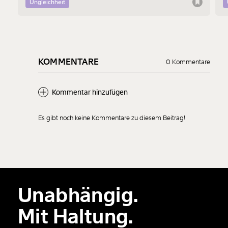
Männergewalt den ersten Schritt machen.
d
Ungleichheit
KOMMENTARE
0 Kommentare
Kommentar hinzufügen
Es gibt noch keine Kommentare zu diesem Beitrag!
Neuen Kommentar
hinzufügen
Unabhängig.
Der Inhalt dieses Feldes wird nicht öffentlich zugänglich angezeigt.
Mit Haltung.