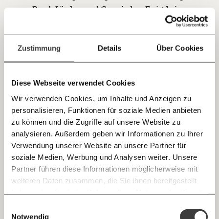
sozialen Fortschritt
von Bund, Ländern und Gemeinden. Es ist kein
Zufall, dass die meisten Förderanträge für den
Jetzt
Deine Spende absetzen:
Fragen und Antworten.
Heizungstausch aus Einfamilienhäusern kommen
einfach
und nur ein Bruchteil davon für Mietshäuser sind.
Zustimmung
Details
Über Cookies
Was beim Fördern falsch läuft, liest du hier.
teilen.
Diese Webseite verwendet Cookies
Wir verwenden Cookies, um Inhalte und Anzeigen zu
personalisieren, Funktionen für soziale Medien anbieten
E-Mail
zu können und die Zugriffe auf unsere Website zu
analysieren. Außerdem geben wir Informationen zu Ihrer
Immer auf dem Laufenden
Whatsapp
Verwendung unserer Website an unsere Partner für
bleiben mit unseren gratis
soziale Medien, Werbung und Analysen weiter. Unsere
E-Mail-Newslettern!
Partner führen diese Informationen möglicherweise mit
Telegram
weiteren Daten zusammen, die Sie ihnen bereitgestellt
haben oder die sie im Rahmen Ihrer Nutzung der Dienste
Ich werde Fördermitglied* …
gesammelt haben.
Knackig über die
Morgenmoment:
Einwilligungsauswahl
Messenger
wichtigsten Themen informiert bleiben -
Notwendig
monatlich
jährlich