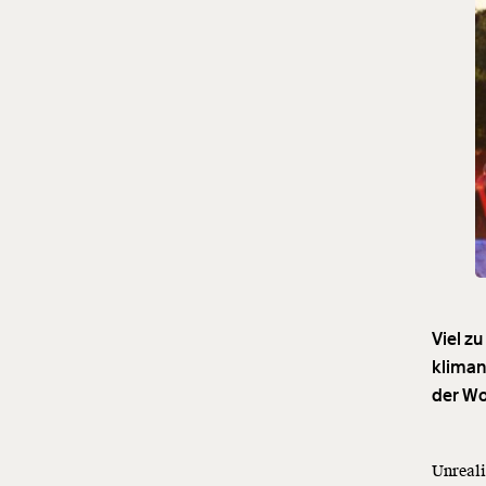
Viel z
kliman
der Wo
Unreali