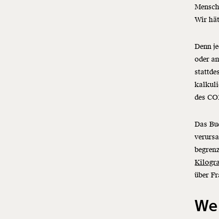
Mensche
Wir hät
Denn je
oder a
stattde
kalkuli
des CO2
Das Bud
verursa
begrenz
Kilog
über Fr
Wen