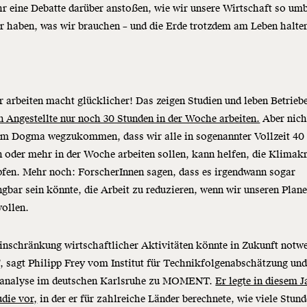
r eine Debatte darüber anstoßen, wie wir unsere Wirtschaft so um
r haben, was wir brauchen – und die Erde trotzdem am Leben halte
 arbeiten macht glücklicher! Das zeigen Studien und leben Betriebe
n Angestellte nur noch 30 Stunden in der Woche arbeiten.
Aber nich
om Dogma wegzukommen, dass wir alle in sogenannter Vollzeit 40
 oder mehr in der Woche arbeiten sollen, kann helfen, die Klimakr
fen. Mehr noch: ForscherInnen sagen, dass es irgendwann sogar
gbar sein könnte, die Arbeit zu reduzieren, wenn wir unseren Plane
wollen.
inschränkung wirtschaftlicher Aktivitäten könnte in Zukunft notw
, sagt Philipp Frey vom Institut für Technikfolgenabschätzung un
analyse im deutschen Karlsruhe zu MOMENT.
Er legte in diesem J
udie vor,
in der er für zahlreiche Länder berechnete, wie viele Stund