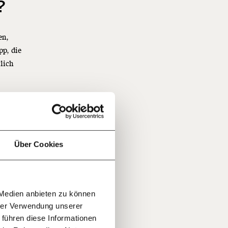
?
en,
pp, die
lich
f
…
n
weniger
te eine
it
jährlich
r
ratis
Über Cookies
t,
rn!
20€
30€
r
 Medien anbieten zu können
100€
€
ment:
hrer Verwendung unserer
r die
 um
 führen diese Informationen
n Themen
Stunden