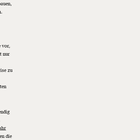
bauen,
n.
 vor,
t nur
ise zu
ten
endig
d
ahr
en die