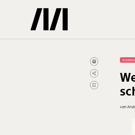
Gemerkte
Arbeitsw
We
0
Treffer
sc
von And