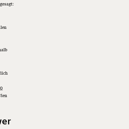
 gesagt:
llen
halb
rlich
10
Wien
wer