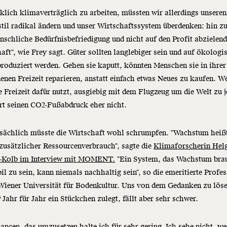
lich klimaverträglich zu arbeiten, müssten wir allerdings unseren
til radikal ändern und unser Wirtschaftssystem überdenken: hin zu
nschliche Bedürfnisbefriedigung und nicht auf den Profit abzielen
aft", wie Frey sagt. Güter sollten langlebiger sein und auf ökologi
roduziert werden. Gehen sie kaputt, könnten Menschen sie in ihrer
nen Freizeit reparieren, anstatt einfach etwas Neues zu kaufen. W
e Freizeit dafür nutzt, ausgiebig mit dem Flugzeug um die Welt zu j
rt seinen CO2-Fußabdruck eher nicht.
tsächlich müsste die Wirtschaft wohl schrumpfen. "Wachstum heiß
usätzlicher Ressourcenverbrauch", sagte die
Klimaforscherin Hel
Kolb im Interview mit MOMENT.
"Ein System, das Wachstum bra
il zu sein, kann niemals nachhaltig sein", so die emeritierte Profe
Wiener Universität für Bodenkultur. Uns von dem Gedanken zu löse
P
Jahr für Jahr ein Stückchen zulegt, fällt aber sehr schwer.
ancen, das umzusetzen halte ich für sehr gering. Ich sehe nicht, we