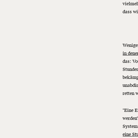
vielmeh
dass wi
Weniger
in dene
das: V
Stunden
bekämp
unabdin
retten 
"Eine E
werden"
System
eine St