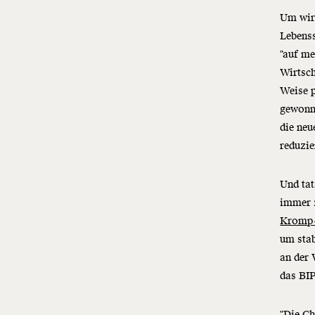
Um wirk
Lebenss
"auf me
Wirtsch
Weise p
gewonne
die neu
reduzie
Und ta
immer z
Kromp-
um stab
an der 
das
BI
"Die Ch