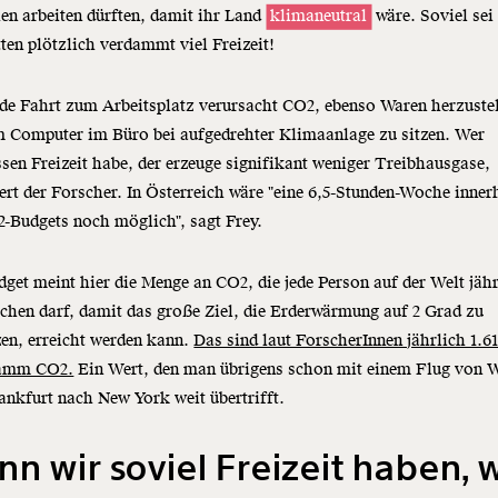
n arbeiten dürften, damit ihr Land
klimaneutral
wäre. Soviel sei
ten plötzlich verdammt viel Freizeit!
de Fahrt zum Arbeitsplatz verursacht CO2, ebenso Waren herzuste
m Computer im Büro bei aufgedrehter Klimaanlage zu sitzen. Wer
ssen Freizeit habe, der erzeuge signifikant weniger Treibhausgase,
ert der Forscher. In Österreich wäre "eine 6,5-Stunden-Woche inner
-Budgets noch möglich", sagt Frey.
get meint hier die Menge an CO2, die jede Person auf der Welt jäh
chen darf, damit das große Ziel, die Erderwärmung auf 2 Grad zu
en, erreicht werden kann.
Das sind laut ForscherInnen jährlich 1.6
ramm CO2.
Ein Wert, den man übrigens schon mit einem Flug von 
ankfurt nach New York weit übertrifft.
n wir soviel Freizeit haben, 