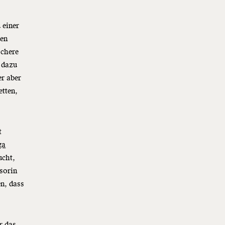
 einer
den
schere
 dazu
er aber
etten,
t
ga
ucht,
ssorin
n, dass
r das