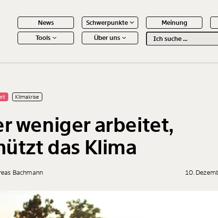
News
Schwerpunkte
Meinung
Tools
Über uns
Text
second
 Inhalte
elt
Klimakrise
r weniger arbeitet,
hützt das Klima
reas Bachmann
10. Dezem