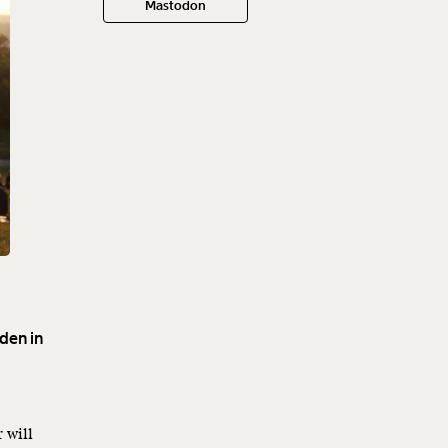
Mastodon
den in
r will