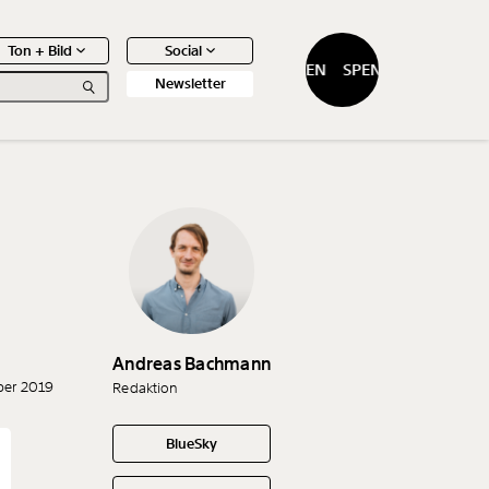
Ton + Bild
Social
SPENDEN
SPENDEN
Newsletter
0
Artikel
Andreas Bachmann
ber 2019
Redaktion
BlueSky