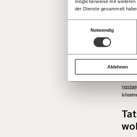
möglicherweise mit weiteren
Deine Spende absetzen:
Fragen und 
die Men
der Dienste gesammelt habe
OECD
arbeite
Einwilligungsauswahl
Notwendig
In eini
Österre
Schwede
Wirtsch
Ablehnen
gesetz
ein Pro
verring
könnte
Tat
wo