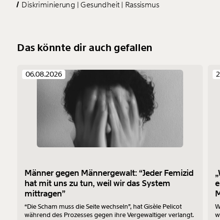
Diskriminierung
Gesundheit
Rassismus
Das könnte dir auch gefallen
06.08.2026
2
Männer gegen Männergewalt: “Jeder Femizid
„
hat mit uns zu tun, weil wir das System
e
mittragen”
M
“Die Scham muss die Seite wechseln”, hat Gisèle Pelicot
W
während des Prozesses gegen ihre Vergewaltiger verlangt.
w