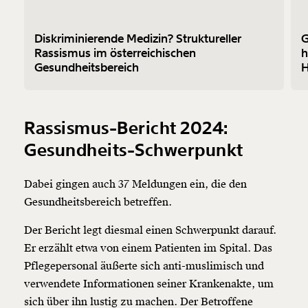
Diskriminierende Medizin? Struktureller
G
Rassismus im österreichischen
h
Gesundheitsbereich
H
Rassismus-Bericht 2024:
Gesundheits-Schwerpunkt
Dabei gingen auch 37 Meldungen ein, die den
Gesundheitsbereich betreffen.
Der Bericht legt diesmal einen Schwerpunkt darauf.
Er erzählt etwa von einem Patienten im Spital. Das
Pflegepersonal äußerte sich anti-muslimisch und
Veränderung
verwendete Informationen seiner Krankenakte, um
beginnt mit Dir!
sich über ihn lustig zu machen. Der Betroffene