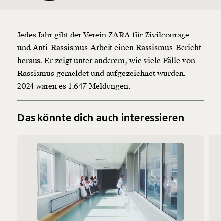
Foto: Jessica
Zekar /
MOMENT.at / CC
Jedes Jahr gibt der Verein ZARA für Zivilcourage
BY SA 4.0
und Anti-Rassismus-Arbeit einen Rassismus-Bericht
heraus. Er zeigt unter anderem, wie viele Fälle von
Rassismus gemeldet und aufgezeichnet wurden.
2024 waren es 1.647 Meldungen.
Das könnte dich auch interessieren