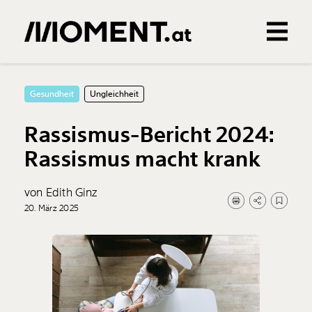
Gemerkte Inhalte
0
Treffer
0
Artikel
Gesundheit
Ungleichheit
Rassismus-Bericht 2024:
Rassismus macht krank
von Edith Ginz
20. März 2025