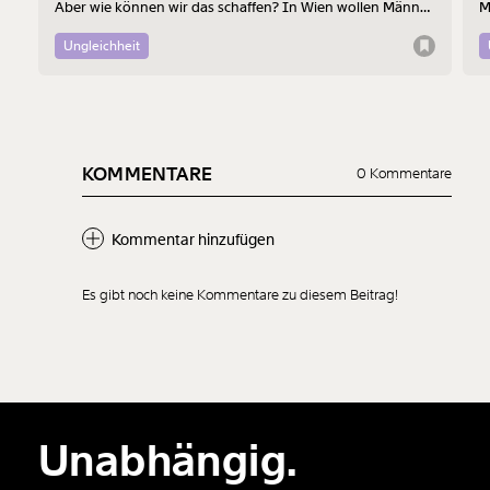
Aber wie können wir das schaffen? In Wien wollen Männer
M
am 7. August mit einem “Walk of Shame” gegen
B
Männergewalt den ersten Schritt machen.
d
Ungleichheit
KOMMENTARE
0 Kommentare
Kommentar hinzufügen
Es gibt noch keine Kommentare zu diesem Beitrag!
Neuen Kommentar
hinzufügen
Unabhängig.
Der Inhalt dieses Feldes wird nicht öffentlich zugänglich angezeigt.