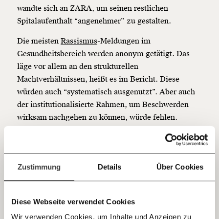
wandte sich an ZARA, um seinen restlichen
Spitalaufenthalt “angenehmer” zu gestalten.
Werde
und wir können gemeinsam
Fördermitglied
unsere Wirtschaft so gestalten, dass sie für alle
Die meisten
Rassismus
-Meldungen im
funktioniert. Unsere Recherchen sind für alle frei im
Netz. Unabhängig und werbefrei. Und das wird auch
Gesundheitsbereich werden anonym getätigt. Das
so bleiben. Kämpf’ mit uns für den Fortschritt und
läge vor allem an den strukturellen
unterstütze uns mit Deinem Mitgliedsbeitrag.
Machtverhältnissen, heißt es im Bericht. Diese
würden auch “systematisch ausgenutzt”. Aber auch
Du überweist lieber direkt?
der institutionalisierte Rahmen, um Beschwerden
Hier unsere IBAN: AT34 4300 0498 0007 6017
Kontoinhaber: Momentum Institut - Verein für
wirksam nachgehen zu können, würde fehlen.
sozialen Fortschritt
Wo fängt es an, wo hört es auf
Jetzt
Deine Spende absetzen:
Fragen und Antworten.
einfach
Rassismus könne sich im Gesundheitswesen auf
Zustimmung
Details
Über Cookies
viele Arten äußern. So würde er nicht bei verbalen
teilen.
Angriffen oder Mobbing aufhören, sondern gehe bis
Diese Webseite verwendet Cookies
zu benachteiligender oder unterlassener
Behandlung.
Wir verwenden Cookies, um Inhalte und Anzeigen zu