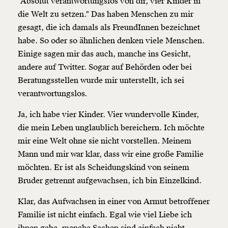
“Absolut verantwortungslos von dir, vier Kinder in
die Welt zu setzen." Das haben Menschen zu mir
gesagt, die ich damals als FreundInnen bezeichnet
habe. So oder so ähnlichen denken viele Menschen.
Einige sagen mir das auch, manche ins Gesicht,
andere auf Twitter. Sogar auf Behörden oder bei
Beratungsstellen wurde mir unterstellt, ich sei
verantwortungslos.
Veränderung
beginnt mit Dir!
Ja, ich habe vier Kinder. Vier wundervolle Kinder,
die mein Leben unglaublich bereichern. Ich möchte
mir eine Welt ohne sie nicht vorstellen. Meinem
Werde
und wir können gemeinsam
Fördermitglied
unsere Wirtschaft so gestalten, dass sie für alle
Mann und mir war klar, dass wir eine große Familie
funktioniert. Unsere Recherchen sind für alle frei im
möchten. Er ist als Scheidungskind von seinem
Netz. Unabhängig und werbefrei. Und das wird auch
Bruder getrennt aufgewachsen, ich bin Einzelkind.
so bleiben. Kämpf’ mit uns für den Fortschritt und
unterstütze uns mit Deinem Mitgliedsbeitrag.
Klar, das Aufwachsen in einer von Armut betroffener
Familie ist nicht einfach. Egal wie viel Liebe ich
Du überweist lieber direkt?
Hier unsere IBAN: AT34 4300 0498 0007 6017