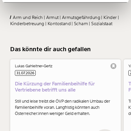
150€
€
Arm und Reich
Armut
Armutsgefährdung
Kinder
Kinderbetreuung
Kontostand
Scham
Sozialstaat
Ich möchte meine Spende verschenken.
Du erhältst eine E-Mail mit deiner
Geschenkurkunde im PDF-Format, welche Du
ausdrucken oder weiterleiten und verschenken
Das könnte dir auch gefallen
kannst.
Lukas Gahleitner-Gertz
Y
31.07.2026
Weiter
Die Kürzung der Familienbeihilfe für
T
1/3
Vertriebene betrifft uns alle
Still und leise treibt die ÖVP den radikalen Umbau der
T
Familienbeihilfe voran. Langfristig könnten auch
K
Österreicher:innen weniger Geld erhalten.
d
M
w