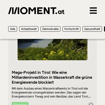
Gemerkte Inhalte
10.07.2023
Alle
Arbeitswelt
Demokratie
Fortschritt
Gesundheit
0
Treffer
0
Artikel
Mega-Projekt in Tirol: Wie eine
Milliardeninvestition in Wasserkraft die grüne
Energiewende blockiert
Mit dem Ausbau eines Wasserkraftwerks in Tirol soll die
Energiewende vorangetrieben werden. Das sagen der
Energiekonzern Tiwag und sein Besitzer, das Land Tirol.
Anwohner:innen, Umweltschutzorganisationen und
Wissenschaftler:innen sehen im Projekt hingegen eine
Klimakrise