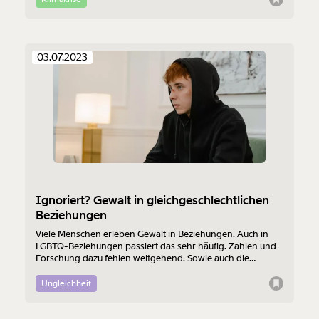
ökologische Katastrophe, das sogar eine grüne
Energiewende verhindere.
03.07.2023
Ignoriert? Gewalt in gleichgeschlechtlichen
Beziehungen
Viele Menschen erleben Gewalt in Beziehungen. Auch in
LGBTQ-Beziehungen passiert das sehr häufig. Zahlen und
Forschung dazu fehlen weitgehend. Sowie auch die
öffentliche Debatte. Vorurteile verhindern, dass sich die
Situation bessert. Michael und Magdalena erzählen von
Ungleichheit
persönlichen Erfahrungen, um das Schweigen zu brechen.