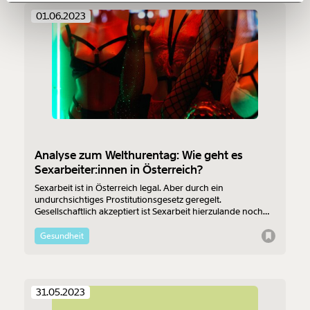
01.06.2023
150€
€
Ich möchte meine Spende verschenken.
Du erhältst eine E-Mail mit deiner
Geschenkurkunde im PDF-Format, welche Du
ausdrucken oder weiterleiten und verschenken
kannst.
Analyse zum Welthurentag: Wie geht es
Sexarbeiter:innen in Österreich?
Weiter
Sexarbeit ist in Österreich legal. Aber durch ein
1/3
undurchsichtiges Prostitutionsgesetz geregelt.
Gesellschaftlich akzeptiert ist Sexarbeit hierzulande noch
lange nicht. Die Betroffenen selbst haben in der
öffentlichen Debatte sowie in der Gesetzgebung keinen
Gesundheit
Platz. Zum Welthurentag haben wir gefragt: Geht das auch
besser?
31.05.2023