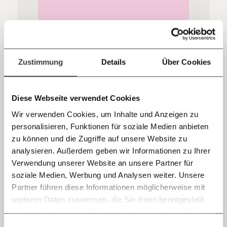
Kontoinhaber: Momentum Institut - Verein für
sozialen Fortschritt
Jetzt
Deine Spende absetzen:
Fragen und Antworten.
Wichtige und falsche Therapien
einfach
Dein Newsletter mit Haltung ist da.
Zustimmung
Details
Über Cookies
teilen.
Diese Webseite verwendet Cookies
Wir verwenden Cookies, um Inhalte und Anzeigen zu
07.06.2023
personalisieren, Funktionen für soziale Medien anbieten
E-Mail
zu können und die Zugriffe auf unsere Website zu
analysieren. Außerdem geben wir Informationen zu Ihrer
Immer auf dem Laufenden
Whatsapp
Verwendung unserer Website an unsere Partner für
bleiben mit unseren gratis
soziale Medien, Werbung und Analysen weiter. Unsere
E-Mail-Newslettern!
Partner führen diese Informationen möglicherweise mit
Telegram
weiteren Daten zusammen, die Sie ihnen bereitgestellt
haben oder die sie im Rahmen Ihrer Nutzung der Dienste
Ich werde Fördermitglied* …
Pink Washing macht keine weiße Weste
gesammelt haben.
Knackig über die
Morgenmoment:
Einwilligungsauswahl
Messenger