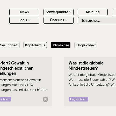
News
Schwerpunkte
Meinung
Tools
Über uns
Text
second
.2023
27.06.2023
Gesundheit
Kapitalismus
Klimakrise
Ungleichheit
 Inhalte
riert? Gewalt in
Was ist die globale
chgeschlechtlichen
Mindeststeuer?
iehungen
Was ist die globale Mindeststeu
Wer muss die Steuer zahlen? Wi
 Menschen erleben Gewalt in
funktioniert die Umsetzung? Wir
hungen. Auch in LGBTQ-
alle Fragen zur weltweiten
hungen passiert das sehr häufig.
Mindeststeuer.
n und Forschung dazu fehlen
ehend. Sowie auch die
eichheit
Ungleichheit
liche Debatte. Vorurteile
dern, dass sich die Situation
rt. Michael und Magdalena