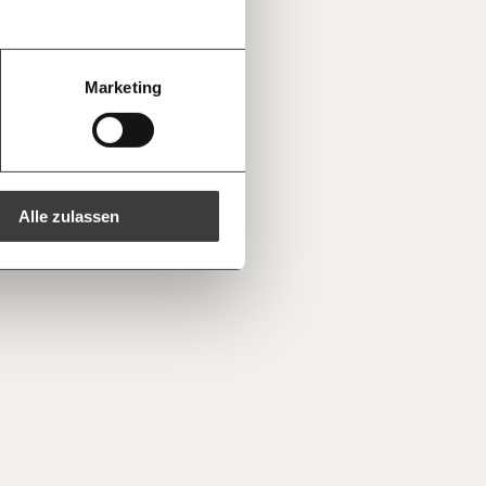
g
40€
60€
oche:
Die
ichten der
150€
€
Marketing
aus den
ren -
Kopieren
ine Spende verschenken.
e
e E-Mail mit deiner Geschenkurkunde im
che Du ausdrucken oder weiterleiten
 kannst.
Alle zulassen
regelmäßigen
1/3
nformationen: