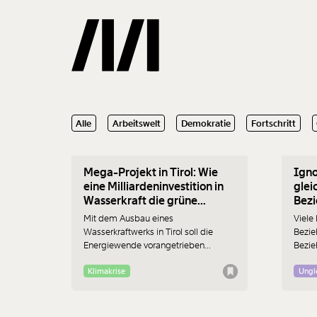
10.07.2023
03.07
Alle
Arbeitswelt
Demokratie
Fortschritt
Gemerkte
Mega-Projekt in Tirol: Wie
Igno
0
Treffer
eine Milliardeninvestition in
glei
Wasserkraft die grüne
Bez
Energiewende blockiert
Mit dem Ausbau eines
Viele
Wasserkraftwerks in Tirol soll die
Bezie
Energiewende vorangetrieben
Bezie
werden. Das sagen der
Zahle
Energiekonzern Tiwag und sein
weitg
Klimakrise
Ungl
Besitzer, das Land Tirol.
öffent
Anwohner:innen,
verhin
Umweltschutzorganisationen und
besse