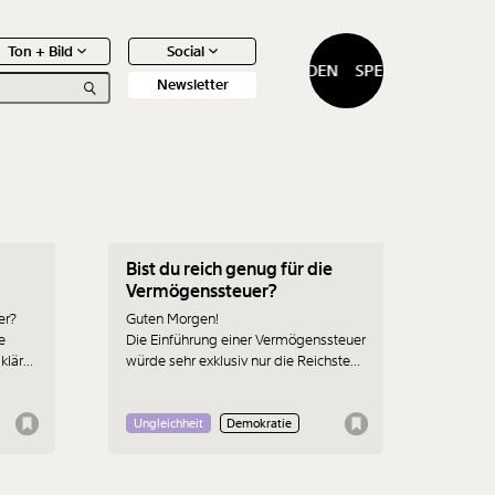
Ton + Bild
Social
SPENDEN
SPENDEN
Newsletter
19.06.2023
Bist du reich genug für die
0
Artikel
Vermögenssteuer?
er?
Guten Morgen!
e
Die Einführung einer Vermögenssteuer
 klären
würde sehr exklusiv nur die Reichsten
unter uns treffen. Die Klimakrise
hingegen fordert Opfer von uns allen.
Dazu mehr im heutigen Newsletter,
Ungleichheit
Demokratie
den schickt dir Johanna Heiss.