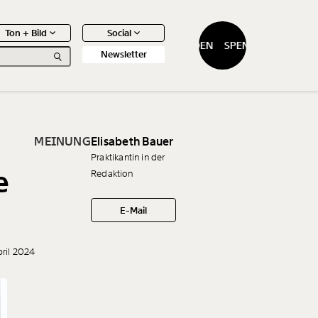
Ton + Bild
Social
SPENDEN
SPENDEN
Newsletter
MEINUNG
Elisabeth Bauer
Praktikantin in der
e
Redaktion
0
Artikel
E-Mail
pril 2024