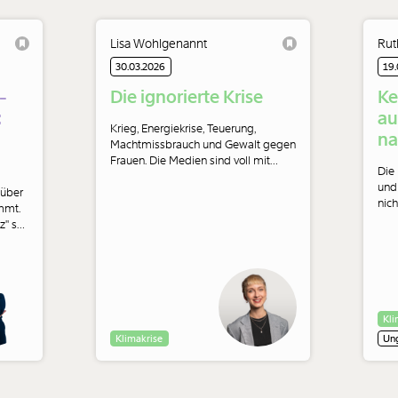
Lisa Wohlgenannt
Rut
30.03.2026
19
-
Die ignorierte Krise
Ke
:
au
Krieg, Energiekrise, Teuerung,
na
Machtmissbrauch und Gewalt gegen
Frauen. Die Medien sind voll mit
Die 
Krisen. Nur über eine reden wir nicht
s
und 
 über
mehr. Dabei ist es dringender denn
nich
mmt.
je, denn ihre Lösung würde uns auch
kli
" soll
im Kampf gegen andere Krisen
vor
helfen. Ein Kommentar von Lisa
abe
ritt,
Wohlgenannt.
r zu
Kli
Klimakrise
Ung