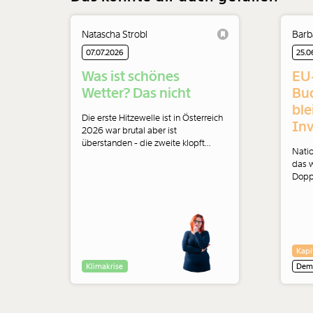
Natascha Strobl
Barb
07.07.2026
25.0
Was ist schönes
EU
Wetter? Das nicht
Bu
ble
Die erste Hitzewelle ist in Österreich
Inv
2026 war brutal aber ist
überstanden - die zweite klopft
Natio
gerade etwas vorsichtiger an.
das w
Begleitet wird das stets von
Dopp
Medienberichten, die Natascha
unrea
Strobl zum Glühen bringen.
Kürzu
Inves
Energ
senke
Kapi
einen
Milli
Klimakrise
Demo
komm