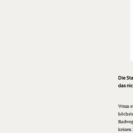
Die St
das ni
Wenn ei
höchste
Radweg 
keinen 