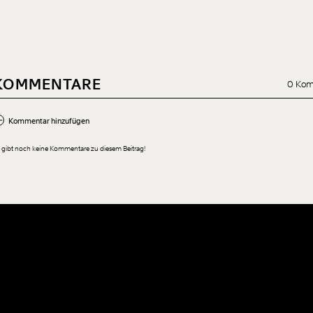
KOMMENTARE
0 Kom
Kommentar hinzufügen
 gibt noch keine Kommentare zu diesem Beitrag!
Neuen Kommentar hinzufügen
Der Inhalt dieses Feldes wird nicht öffentlich zugänglich angezeigt.