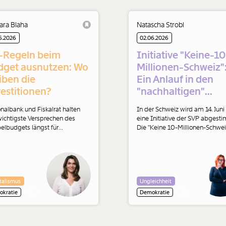
ara Blaha
Natascha Strobl
6.2026
02.06.2026
-Regeln beim
Initiative "Keine-10
dget ausnutzen: Wo
Millionen-Schweiz"
iben die
Ein Anlauf in den
estitionen?
"nachhaltigen"
Rechtsextremismu
nalbank und Fiskalrat halten
In der Schweiz wird am 14. Juni
ichtigste Versprechen des
eine Initiative der SVP abgesti
elbudgets längst für
Die "Keine 10-Millionen-Schweiz
listisch. Doch statt der nächsten
die die Wohnbevölkerung der
ngsrunde braucht Österreich
Schweiz begrenzen. Es ist ein Sch
titionen, die unsere
Nachhaltigkeit, Klima und
ieimporte und künftige Kosten
Rechtsextremismus miteinande
n. Brüssel öffnete dafür jüngst
verbinden. Natascha Strobl
talismus
Ungleichheit
 Spielraum von gut drei
analysiert.
arden Euro. Barbara Blaha
kratie
Demokratie
entiert.