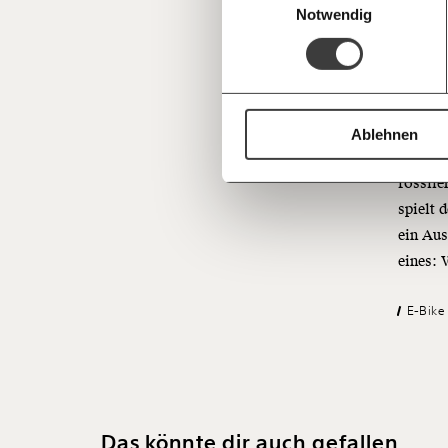
Notwendig
Grund i
Sie bra
davon g
Bis 204
Ablehnen
klimafr
fossile
spielt 
ein Au
eines: 
E-Bike
Das könnte dir auch gefallen