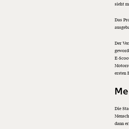
sieht 
Das Pro
ausgeb
Der Ver
geword
E-Scoo
Motorro
ersten 
Meh
Die Sta
Mensc
dann er