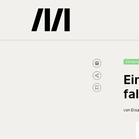
Gemerkte
Klimakri
Ei
0
Treffer
fa
von Elis