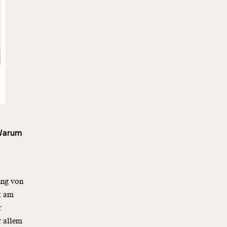
 Warum
ung von
t am
r
r allem