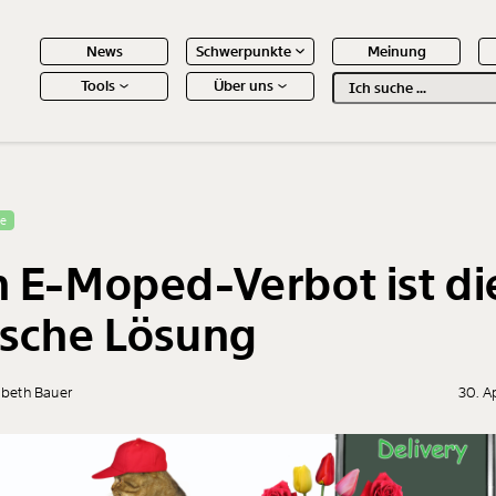
News
Schwerpunkte
Meinung
Tools
Über uns
Text
second
 Inhalte
se
n E-Moped-Verbot ist di
lsche Lösung
abeth Bauer
30. A