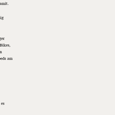
damit.
nig
ger
Bikes,
an
opeds am
 es