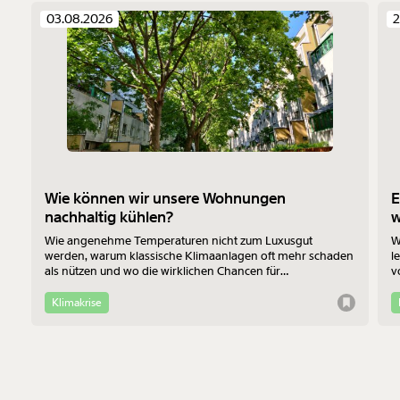
03.08.2026
2
Wie können wir unsere Wohnungen
E
nachhaltig kühlen?
Wie angenehme Temperaturen nicht zum Luxusgut
W
werden, warum klassische Klimaanlagen oft mehr schaden
l
als nützen und wo die wirklichen Chancen für
v
Bewohner:innen im Altbau liegen - das erklärt Jan-Philipp
b
Richtmann von der TU Wien im Interview.
f
Klimakrise