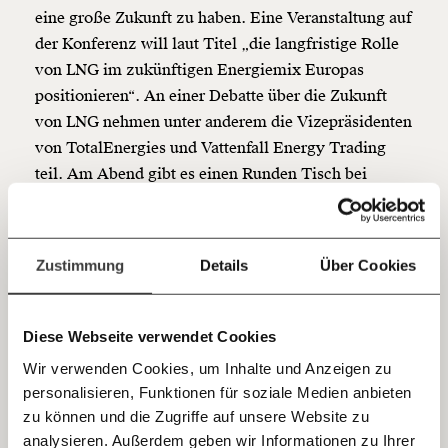
funktioniert. Unsere Recherchen sind für alle frei im
eine große Zukunft zu haben. Eine Veranstaltung auf
Netz. Unabhängig und werbefrei. Und das wird auch
der Konferenz will laut Titel „die langfristige Rolle
so bleiben. Kämpf’ mit uns für den Fortschritt und
von LNG im zukünftigen Energiemix Europas
unterstütze uns mit Deinem Mitgliedsbeitrag.
positionieren“. An einer Debatte über die Zukunft
Du überweist lieber direkt?
von LNG nehmen unter anderem die Vizepräsidenten
Hier unsere IBAN: AT34 4300 0498 0007 6017
von TotalEnergies und Vattenfall Energy Trading
Kontoinhaber: Momentum Institut - Verein für
teil. Am Abend gibt es einen Runden Tisch bei
sozialen Fortschritt
Champagner. Dort sollen die Teilnehmer:innen sich
Jetzt
Deine Spende absetzen:
Fragen und Antworten.
über die “LNG Dilemmas, die Sie nachts nicht
schlafen lassen” austauschen.
einfach
Zustimmung
Details
Über Cookies
teilen.
Neue Infrastruktur für Erdgas?
Diese Webseite verwendet Cookies
Der zweite Konferenztag steht ganz im Zeichen der
Wir verwenden Cookies, um Inhalte und Anzeigen zu
Zukunft des Erdgases in Europa und seiner
personalisieren, Funktionen für soziale Medien anbieten
Infrastruktur. Matthew Baldwin, der für
E-Mail
zu können und die Zugriffe auf unsere Website zu
Energiefragen zuständige stellvertretende
analysieren. Außerdem geben wir Informationen zu Ihrer