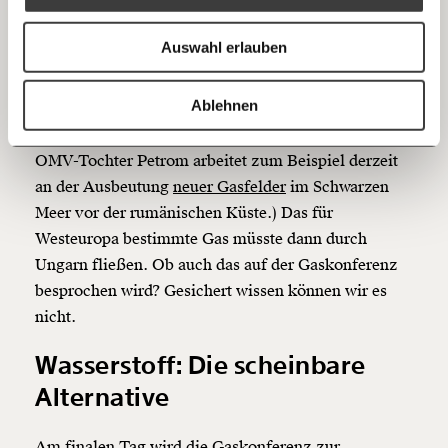
Anmelden
betriebene Handelsplattform für Gas.
Bluesky
Ich spende einmalig
Auswahl erlauben
Mit dabei ist auch Szabolcs Ferencz, der CEO des
20€
40€
ungarischen Pipelinebetreibers FGSZ. Ungarn spielt
https://www.moment.at/story/gaskonferenz-wien-protest/
Kopieren
Ablehnen
eine wichtige Rolle, wenn es um die Pipelines
60€
100€
zwischen West- und Osteuropa geht. Die rumänische
OMV-Tochter Petrom arbeitet zum Beispiel derzeit
150€
€
an der Ausbeutung
neuer Gasfelder
im Schwarzen
Meer vor der rumänischen Küste.) Das für
Westeuropa bestimmte Gas müsste dann durch
Ich möchte meine Spende verschenken.
Du erhältst eine E-Mail mit deiner
Ungarn fließen. Ob auch das auf der Gaskonferenz
Geschenkurkunde im PDF-Format, welche Du
besprochen wird? Gesichert wissen können wir es
ausdrucken oder weiterleiten und verschenken
kannst.
nicht.
Wasserstoff: Die scheinbare
Alternative
Weiter
1/3
Am finalen Tag wird die Gaskonferenz zur