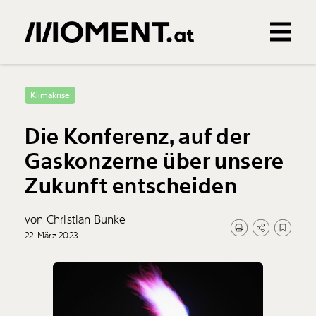
Gemerkte Inhalte
0
Treffer
0
Artikel
Klimakrise
Die Konferenz, auf der
Gaskonzerne über unsere
Zukunft entscheiden
von Christian Bunke
22. März 2023