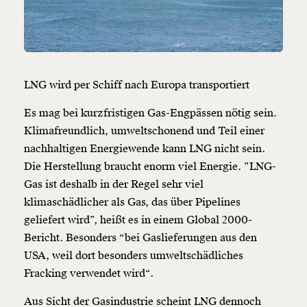
LNG wird per Schiff nach Europa transportiert
Es mag bei kurzfristigen Gas-Engpässen nötig sein.
Klimafreundlich, umweltschonend und Teil einer
nachhaltigen Energiewende kann LNG nicht sein.
Die Herstellung braucht enorm viel Energie. ”LNG-
Gas ist deshalb in der Regel sehr viel
klimaschädlicher als Gas, das über Pipelines
geliefert wird”, heißt es in einem Global 2000-
Veränderung
Bericht. Besonders “bei Gaslieferungen aus den
beginnt mit Dir!
USA, weil dort besonders umweltschädliches
Fracking verwendet wird“.
Werde
und wir können gemeinsam
Fördermitglied
Aus Sicht der Gasindustrie scheint LNG dennoch
unsere Wirtschaft so gestalten, dass sie für alle