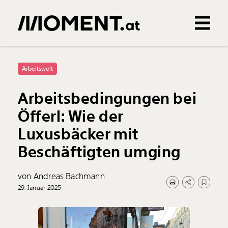
Gemerkte Inhalte
0
Treffer
0
Artikel
Arbeitswelt
Arbeitsbedingungen bei
Öfferl: Wie der
Luxusbäcker mit
Beschäftigten umging
von Andreas Bachmann
29. Januar 2025