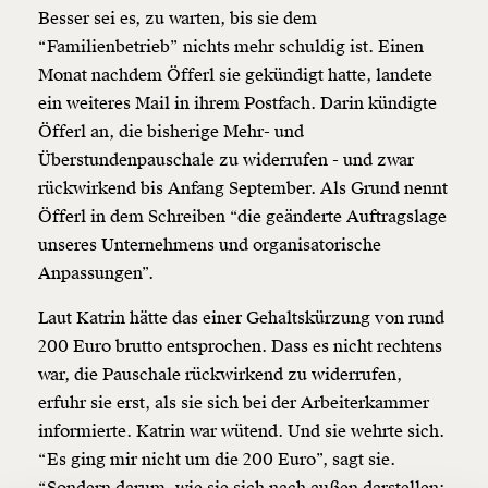
Besser sei es, zu warten, bis sie dem
“Familienbetrieb” nichts mehr schuldig ist. Einen
Monat nachdem Öfferl sie gekündigt hatte, landete
ein weiteres Mail in ihrem Postfach. Darin kündigte
Öfferl an, die bisherige Mehr- und
Überstundenpauschale zu widerrufen - und zwar
Veränderung
rückwirkend bis Anfang September. Als Grund nennt
beginnt mit Dir!
Öfferl in dem Schreiben “die geänderte Auftragslage
unseres Unternehmens und organisatorische
Anpassungen”.
Werde
und wir können gemeinsam
Fördermitglied
unsere Wirtschaft so gestalten, dass sie für alle
Laut Katrin hätte das einer Gehaltskürzung von rund
funktioniert. Unsere Recherchen sind für alle frei im
Netz. Unabhängig und werbefrei. Und das wird auch
200 Euro brutto entsprochen. Dass es nicht rechtens
so bleiben. Kämpf’ mit uns für den Fortschritt und
war, die Pauschale rückwirkend zu widerrufen,
unterstütze uns mit Deinem Mitgliedsbeitrag.
erfuhr sie erst, als sie sich bei der Arbeiterkammer
informierte. Katrin war wütend. Und sie wehrte sich.
Du überweist lieber direkt?
“Es ging mir nicht um die 200 Euro”, sagt sie.
Hier unsere IBAN: AT34 4300 0498 0007 6017
Kontoinhaber: Momentum Institut - Verein für