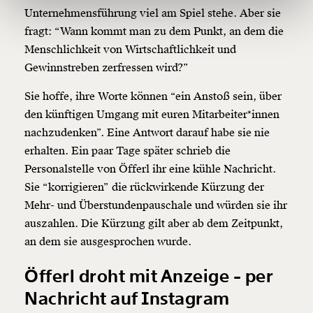
150€
€
Unternehmensführung viel am Spiel stehe. Aber sie
fragt: “Wann kommt man zu dem Punkt, an dem die
Menschlichkeit von Wirtschaftlichkeit und
Ich möchte meine Spende verschenken.
Du erhältst eine E-Mail mit deiner
Gewinnstreben zerfressen wird?”
Geschenkurkunde im PDF-Format, welche Du
ausdrucken oder weiterleiten und verschenken
Sie hoffe, ihre Worte können “ein Anstoß sein, über
kannst.
den künftigen Umgang mit euren Mitarbeiter*innen
nachzudenken”. Eine Antwort darauf habe sie nie
erhalten. Ein paar Tage später schrieb die
Weiter
Personalstelle von Öfferl ihr eine kühle Nachricht.
1/3
Sie “korrigieren” die rückwirkende Kürzung der
Mehr- und Überstundenpauschale und würden sie ihr
auszahlen. Die Kürzung gilt aber ab dem Zeitpunkt,
an dem sie ausgesprochen wurde.
Öfferl droht mit Anzeige - per
Nachricht auf Instagram