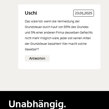
Neuen Kommentar
Uschi
23.01.2025
hinzufügen
Das wäre toll, wenn die Vermeidung der
Grundsteuer durch Kauf von 95% des Grundes
und 5% einer anderen Firma desselben Geflechts
nicht mehr möglich wäre, jeder soll seinen Anteil
der Grundsteuer bezahlen! Wer macht solche
Der Inhalt dieses Feldes wird nicht öffentlich zugänglich angezeigt.
Gesetze??
Antworten
Unabhängig.