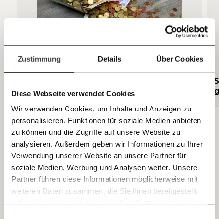
Kontoinhaber: Momentum Institut - Verein für
sozialen Fortschritt
Jetzt
Deine Spende absetzen:
Fragen und Antworten.
einfach
Zustimmung
Details
Über Cookies
teilen.
Warum fehlt Österreich so viel Geld? Wie es
S
zum Budgetloch gekommen ist
g
Diese Webseite verwendet Cookies
Wir verwenden Cookies, um Inhalte und Anzeigen zu
personalisieren, Funktionen für soziale Medien anbieten
E-Mail
War es nur Rene Benko allein?
zu können und die Zugriffe auf unsere Website zu
analysieren. Außerdem geben wir Informationen zu Ihrer
Immer auf dem Laufenden
Whatsapp
Verwendung unserer Website an unsere Partner für
Beides ist bei Insolvenzen dieser Größenordnung
bleiben mit unseren gratis
soziale Medien, Werbung und Analysen weiter. Unsere
leider häufig der Fall: einzelne Entscheidungsträger
E-Mail-Newslettern!
Partner führen diese Informationen möglicherweise mit
versuchen mit rechtlich fragwürdigem Verhalten zu
Telegram
weiteren Daten zusammen, die Sie ihnen bereitgestellt
retten, was nicht mehr zu retten ist. Besonders
haben oder die sie im Rahmen Ihrer Nutzung der Dienste
Ich werde Fördermitglied* …
brisant am Fall Signa ist aber: René Benko selbst soll
gesammelt haben.
Knackig über die
Morgenmoment:
Einwilligungsauswahl
Messenger