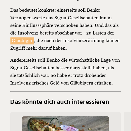
Das bedeutet konkret: einerseits soll Benko
Vermögenswerte aus Signa-Gesellschaften hin in
seine Einflusssphäre verschoben haben. Und das als
die Insolvenz bereits absehbar war - zu Lasten der
Gläubiger
, die nach der Insolvenzeröffnung keinen
Zugriff mehr darauf haben.
Veränderung
Andererseits soll Benko die wirtschaftliche Lage von
beginnt mit Dir!
Signa-Gesellschaften besser dargestellt haben, als
sie tatsächlich war. So habe er trotz drohender
Werde
und wir können gemeinsam
Fördermitglied
Insolvenz frisches Geld von Gläubigern erhalten.
unsere Wirtschaft so gestalten, dass sie für alle
funktioniert. Unsere Recherchen sind für alle frei im
Netz. Unabhängig und werbefrei. Und das wird auch
Das könnte dich auch interessieren
so bleiben. Kämpf’ mit uns für den Fortschritt und
unterstütze uns mit Deinem Mitgliedsbeitrag.
Du überweist lieber direkt?
Hier unsere IBAN: AT34 4300 0498 0007 6017