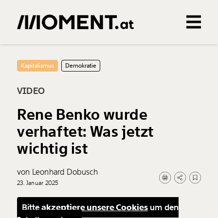
Gemerkte Inhalte
0
Treffer
0
Artikel
Kapitalismus
Demokratie
VIDEO
Rene Benko wurde
verhaftet: Was jetzt
wichtig ist
von Leonhard Dobusch
23. Januar 2025
Bitte
akzeptiere unsere Cookies
um den