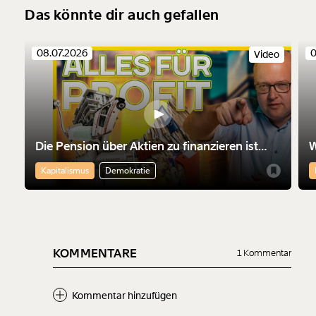
Das könnte dir auch gefallen
08.07.2026
0
Video
Die Pension über Aktien zu finanzieren ist
W
nicht nur riskant. Sie macht die Finanzmärkte
M
Kapitalismus
Demokratie
mächtiger
KOMMENTARE
1 Kommentar
Kommentar hinzufügen