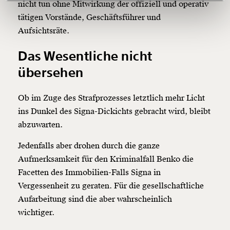
nicht tun ohne Mitwirkung der offiziell und operativ
150€
€
tätigen Vorstände, Geschäftsführer und
Aufsichtsräte.
Ich möchte meine Spende verschenken.
Das Wesentliche nicht
Du erhältst eine E-Mail mit deiner
Geschenkurkunde im PDF-Format, welche Du
übersehen
ausdrucken oder weiterleiten und verschenken
kannst.
Ob im Zuge des Strafprozesses letztlich mehr Licht
ins Dunkel des Signa-Dickichts gebracht wird, bleibt
abzuwarten.
Weiter
1/3
Jedenfalls aber drohen durch die ganze
Aufmerksamkeit für den Kriminalfall Benko die
Facetten des Immobilien-Falls Signa in
Vergessenheit zu geraten. Für die gesellschaftliche
Aufarbeitung sind die aber wahrscheinlich
wichtiger.