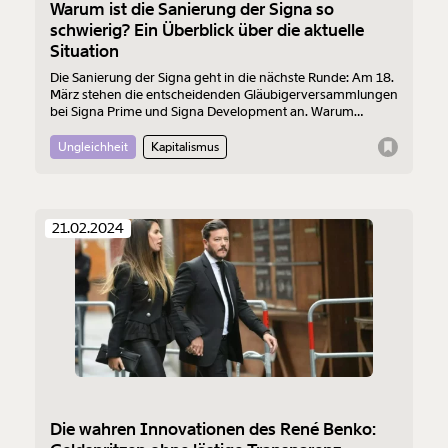
Warum ist die Sanierung der Signa so
schwierig? Ein Überblick über die aktuelle
Situation
Die Sanierung der Signa geht in die nächste Runde: Am 18.
März stehen die entscheidenden Gläubigerversammlungen
bei Signa Prime und Signa Development an. Warum
gestaltet sich die Sanierung so schwierig und welche Rolle
hat René Benko dabei? Wir geben einen möglichst
Ungleichheit
Kapitalismus
einfachen Überblick:
21.02.2024
Die wahren Innovationen des René Benko: