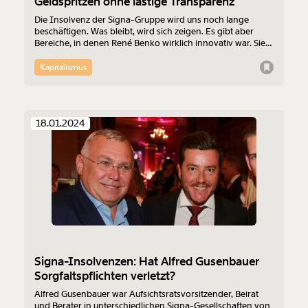
Geldspritzen ohne lästige Transparenz
Die Insolvenz der Signa-Gruppe wird uns noch lange
beschäftigen. Was bleibt, wird sich zeigen. Es gibt aber
Bereiche, in denen René Benko wirklich innovativ war. Sie
dienten der Beschaffung von Geld und Vermeidung von
Transparenz.
Kapitalismus
18.01.2024
Signa-Insolvenzen: Hat Alfred Gusenbauer
Sorgfaltspflichten verletzt?
Alfred Gusenbauer war Aufsichtsratsvorsitzender, Beirat
und Berater in unterschiedlichen Signa-Gesellschaften von