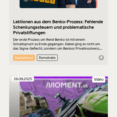
Lektionen aus dem Benko-Prozess: Fehlende
Schenkungssteuern und problematische
Privatstiftungen
Der erste Prozess um René Benko ist mit einem
Schuldspruch zu Ende gegangen. Dabei ging es nicht um
das Signa-Geflecht, sondern um Benkos Privatinsolvenz.
Leonhard Dobusch erklärt warum der Prozess gut gezeigt
hat, wie Benko als Geschäftsmann vorgegangen ist.
Kapitalismus
Demokratie
26.09.2025
Video