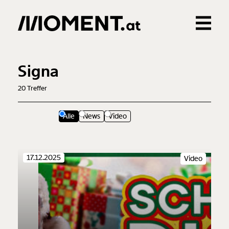
Gemerkte Inhalte
0
Treffer
0
Artikel
Signa
20
Treffer
Alle
News
Video
17.12.2025
Video