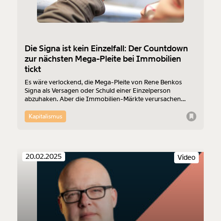
Die Signa ist kein Einzelfall: Der Countdown
zur nächsten Mega-Pleite bei Immobilien
tickt
Es wäre verlockend, die Mega-Pleite von Rene Benkos
Signa als Versagen oder Schuld einer Einzelperson
abzuhaken. Aber die Immobilien-Märkte verursachen
solche Pleiten mit bemerkenswerter Regelmäßigkeit.
Dagegen kann man etwas tun. Leonhard Dobusch
Kapitalismus
analysiert.
20.02.2025
Video