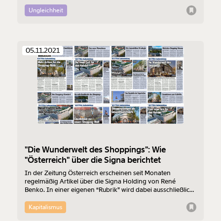
Unternehmen Signa demnächst entmachtet werden. Wie
ist es dazu gekommen? Wir versuchen die komplizierten
Ungleichheit
Hintergründe zu durchleuchten.
05.11.2021
"Die Wunderwelt des Shoppings": Wie
"Österreich" über die Signa berichtet
In der Zeitung Österreich erscheinen seit Monaten
regelmäßig Artikel über die Signa Holding von René
Benko. In einer eigenen “Rubrik” wird dabei ausschließlich
positiv über Projekte des Konzerns berichtet - eine
Kennzeichnung als entgeltliche Einschaltung findet sich
Kapitalismus
dabei aber keine. Neu ist diese Praxis nicht.