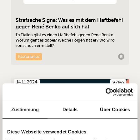
beginnt mit Dir!
Werde
und wir können gemeinsam
Fördermitglied
Strafsache Signa: Was es mit dem Haftbefehl
unsere Wirtschaft so gestalten, dass sie für alle
gegen René Benko auf sich hat
funktioniert. Unsere Recherchen sind für alle frei im
In Italien gibt es einen Haftbefehl gegen Rene Benko.
Netz. Unabhängig und werbefrei. Und das wird auch
Worum geht es dabei? Welche Folgen hat er? Wo wird
so bleiben. Kämpf’ mit uns für den Fortschritt und
sonst noch ermittelt?
unterstütze uns mit Deinem Mitgliedsbeitrag.
Kapitalismus
Du überweist lieber direkt?
Hier unsere IBAN: AT34 4300 0498 0007 6017
Kontoinhaber: Momentum Institut - Verein für
14.11.2024
Video
sozialen Fortschritt
Jetzt
Deine Spende absetzen:
Fragen und Antworten.
einfach
Zustimmung
Details
Über Cookies
teilen.
Diese Webseite verwendet Cookies