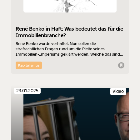
René Benko in Haft: Was bedeutet das für die
Immobilienbranche?
René Benko wurde verhaftet. Nun sollen die
strafrechtlichen Fragen rund um die Pleite seines
Immobilien-Imperiums geklärt werden. Welche das sind
und warum die nicht strafrechtlich relevanten Fragen
genauso wichtig sind, erklärt Leonhard Dobusch.
Kapitalismus
23.01.2025
Video