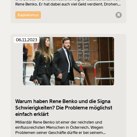
Rene Benko. Er hat dabei auch viel Geld verdient. Drohen
ihm nach den Insolvenzen im undurchsichtigen
Firmengeflecht auch Konsequenzen?
Kapitalismus
06.11.2023
Warum haben Rene Benko und die Signa
Schwierigkeiten? Die Probleme möglichst
einfach erklärt
Milliardär Rene Benko ist einer der reichsten und
einflussreichsten Menschen in Österreich. Wegen
Problemen seiner Geschäfte dürfte er bei seinem