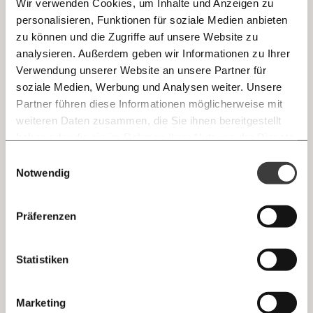
Wir verwenden Cookies, um Inhalte und Anzeigen zu
personalisieren, Funktionen für soziale Medien anbieten
E-Mail
zu können und die Zugriffe auf unsere Website zu
analysieren. Außerdem geben wir Informationen zu Ihrer
Immer auf dem Laufenden
Whatsapp
Verwendung unserer Website an unsere Partner für
bleiben mit unseren gratis
soziale Medien, Werbung und Analysen weiter. Unsere
Maßnahmen nach der Signa-Pleite: Was
E-Mail-Newslettern!
Partner führen diese Informationen möglicherweise mit
Telegram
müssen wir verändern?
weiteren Daten zusammen, die Sie ihnen bereitgestellt
haben oder die sie im Rahmen Ihrer Nutzung der Dienste
Ich werde Fördermitglied* …
Kapitalismus
gesammelt haben.
Knackig über die
Morgenmoment:
Einwilligungsauswahl
Messenger
wichtigsten Themen informiert bleiben -
Notwendig
monatlich
jährlich
morgens in deinem Posteingang
29.10.2024
Facebook
Die guten Nachrichten der
Die Gute Woche:
Präferenzen
Welt nicht aus den Augen verlieren - immer
… mit einem Beitrag von* …
zum Wochenende
Mastodon
Statistiken
10€
20€
Threads
30€
50€
Marketing