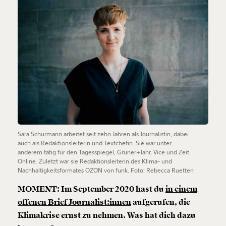
Sara Schurmann arbeitet seit zehn Jahren als Journalistin, dabei
auch als Redaktionsleiterin und Textchefin. Sie war unter
anderem tätig für den Tagesspiegel, Gruner+Jahr, Vice und Zeit
Online. Zuletzt war sie Redaktionsleiterin des Klima- und
Nachhaltigkeitsformates OZON von funk. Foto: Rebecca Ruetten
MOMENT: Im September 2020 hast du
in einem
offenen Brief Journalist:innen
aufgerufen, die
Klimakrise ernst zu nehmen. Was hat dich dazu