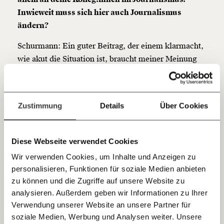
unterstütze uns mit Deinem Mitgliedsbeitrag.
Inwieweit muss sich hier auch Journalismus
ändern?
Du überweist lieber direkt?
Hier unsere IBAN: AT34 4300 0498 0007 6017
Schurmann: Ein guter Beitrag, der einem klarmacht,
Kontoinhaber: Momentum Institut - Verein für
wie akut die Situation ist, braucht meiner Meinung
sozialen Fortschritt
nach drei Komponenten. Fehlt eine, kann man das
Jetzt
Deine Spende absetzen:
Fragen und Antworten.
Beschriebene oft weiterhin als reine Szenarien oder
nicht änderbar abtun und verdrängen. Das erste ist
einfach
Zustimmung
Details
Über Cookies
die Situation heute, möglichst ein "Bigger Picture",
teilen.
ein Gesamtbild. Nicht nur zeigen, dass es hier eine
Dürre gibt, sondern die Dürre, das Niedrigwasser, die
Diese Webseite verwendet Cookies
austrocknenden Seen usw. in einen Zusammenhang
Wir verwenden Cookies, um Inhalte und Anzeigen zu
bringen. Es geht darum zu zeigen, dass es nicht nur
personalisieren, Funktionen für soziale Medien anbieten
E-Mail
ein singuläres Ereignis ist. Die zweite Komponente
zu können und die Zugriffe auf unsere Website zu
ist, aufzeigen, dass es noch schlimmer wird, wenn
analysieren. Außerdem geben wir Informationen zu Ihrer
Immer auf dem Laufenden
wir nichts tun. Wie schnell das kommt, haben die
Whatsapp
Verwendung unserer Website an unsere Partner für
bleiben mit unseren gratis
meisten noch nicht begriffen. Die dritte Komponente
soziale Medien, Werbung und Analysen weiter. Unsere