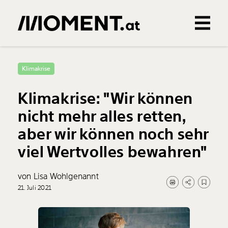
Gemerkte Inhalte
0
Treffer
0
Artikel
Klimakrise
Klimakrise: "Wir können
nicht mehr alles retten,
aber wir können noch sehr
viel Wertvolles bewahren"
von Lisa Wohlgenannt
21. Juli 2021