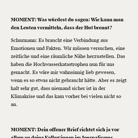
MOMENT: Was würdest du sagen: Wie kann man
den Leuten vermitteln, dass der Hut brennt?
Schurmann: Es braucht eine Verbindung aus
Emotionen und Fakten. Wir müssen versuchen, eine
zeitliche und eine räumliche Nähe herzustellen. Das
haben die Hochwasserkatastrophen nun für uns
gemacht. Es wäre mir wahnsinnig lieb gewesen,
wenn es so etwas nicht gebraucht hätte. Aber es zeigt
Veränderung
halt sehr gut, dass niemand sicher ist in der
beginnt mit Dir!
Klimakrise und das kam vorher bei vielen nicht so
an.
Werde
und wir können gemeinsam
Fördermitglied
unsere Wirtschaft so gestalten, dass sie für alle
funktioniert. Unsere Recherchen sind für alle frei im
MOMENT: Dein offener Brief richtet sich ja vor
Netz. Unabhängig und werbefrei. Und das wird auch
allem an deine Kolleg:innen im Journalismus.
so bleiben. Kämpf’ mit uns für den Fortschritt und