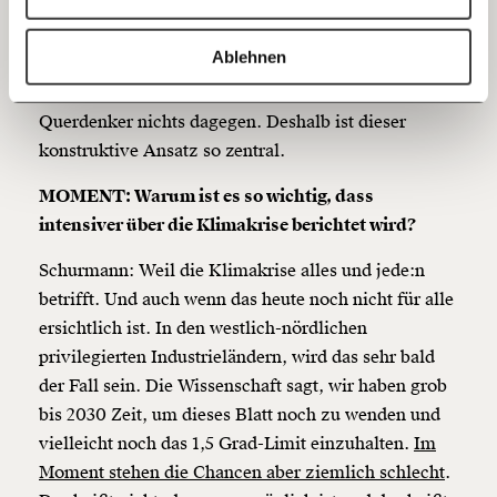
intensiv berichten wie über die Coronakrise. Wenn
20€
40€
wir das tun würden, in derselben Intensität und Art
https://www.moment.at/story/sara-schurmann-klimakrise/
Kopieren
Ablehnen
und Weise, dann hätten wir, glaube ich, ein
60€
100€
emotionales gesellschaftliches Problem, da sind die
Querdenker nichts dagegen. Deshalb ist dieser
150€
€
konstruktive Ansatz so zentral.
MOMENT: Warum ist es so wichtig, dass
Ich möchte meine Spende verschenken.
Du erhältst eine E-Mail mit deiner
intensiver über die Klimakrise berichtet wird?
Geschenkurkunde im PDF-Format, welche Du
ausdrucken oder weiterleiten und verschenken
Schurmann: Weil die Klimakrise alles und jede:n
kannst.
betrifft. Und auch wenn das heute noch nicht für alle
ersichtlich ist. In den westlich-nördlichen
privilegierten Industrieländern, wird das sehr bald
Weiter
der Fall sein. Die Wissenschaft sagt, wir haben grob
1/3
bis 2030 Zeit, um dieses Blatt noch zu wenden und
vielleicht noch das 1,5 Grad-Limit einzuhalten.
Im
Moment stehen die Chancen aber ziemlich schlecht
.