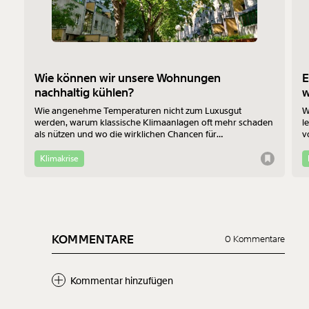
Wie können wir unsere Wohnungen
E
nachhaltig kühlen?
Wie angenehme Temperaturen nicht zum Luxusgut
W
werden, warum klassische Klimaanlagen oft mehr schaden
l
als nützen und wo die wirklichen Chancen für
v
Bewohner:innen im Altbau liegen - das erklärt Jan-Philipp
b
Richtmann von der TU Wien im Interview.
f
Klimakrise
KOMMENTARE
0 Kommentare
Kommentar hinzufügen