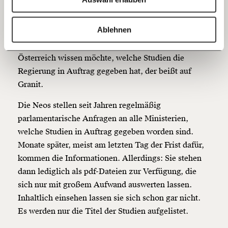
20€
40€
Die Stadt hat das
Transparenzportal Hamburg
https://www.moment.at/story/transparenz-informationsfreiheit-oesterreich/
Kopieren
Ablehnen
aufgesetzt. Derzeit finden sich dort zum Beispiel
60€
100€
1.875 Studien und Gutachten. Wer hingegen in
Österreich wissen möchte, welche Studien die
150€
€
Regierung in Auftrag gegeben hat, der beißt auf
Granit.
Ich möchte meine Spende verschenken.
Die Neos stellen seit Jahren regelmäßig
Du erhältst eine E-Mail mit deiner
Geschenkurkunde im PDF-Format, welche Du
parlamentarische Anfragen an alle Ministerien,
ausdrucken oder weiterleiten und verschenken
welche Studien in Auftrag gegeben worden sind.
kannst.
Monate später, meist am letzten Tag der Frist dafür,
kommen die Informationen. Allerdings: Sie stehen
dann lediglich als pdf-Dateien zur Verfügung, die
Weiter
sich nur mit großem Aufwand auswerten lassen.
1/3
Inhaltlich einsehen lassen sie sich schon gar nicht.
Es werden nur die Titel der Studien aufgelistet.