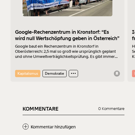
Google-Rechenzentrum in Kronstorf: “Es
I
wird null Wertschöpfung geben in Österreich”
f
Google baut ein Rechenzentrum in Kronstorf in
H
Oberösterreich: 2,5 mal so groß wie ursprünglich geplant
S
und ohne Umweltverträglichkeitsprüfung. Es gibt immer
K
mehr Widerstand. Am 17.7.2026 wurde protestiert. Der
Z
Sprecher der „Bürger:inneninitiative Rechenzentrum
Kronstorf“ Harald Müllner erklärt im Interview, wo die
Kapitalismus
Demokratie
Probleme liegen und was er sich vom Protest erhofft.
KOMMENTARE
0 Kommentare
Kommentar hinzufügen