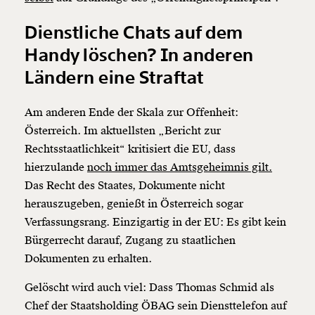
Dienstliche Chats auf dem
Handy löschen? In anderen
Ländern eine Straftat
Am anderen Ende der Skala zur Offenheit:
Österreich. Im aktuellsten „Bericht zur
Rechtsstaatlichkeit“ kritisiert die EU, dass
hierzulande
noch immer das Amtsgeheimnis gilt.
Das Recht des Staates, Dokumente nicht
Veränderung
herauszugeben, genießt in Österreich sogar
beginnt mit Dir!
Verfassungsrang. Einzigartig in der EU: Es gibt kein
Bürgerrecht darauf, Zugang zu staatlichen
Dokumenten zu erhalten.
Werde
und wir können gemeinsam
Fördermitglied
unsere Wirtschaft so gestalten, dass sie für alle
Gelöscht wird auch viel: Dass Thomas Schmid als
funktioniert. Unsere Recherchen sind für alle frei im
Netz. Unabhängig und werbefrei. Und das wird auch
Chef der Staatsholding ÖBAG sein Diensttelefon auf