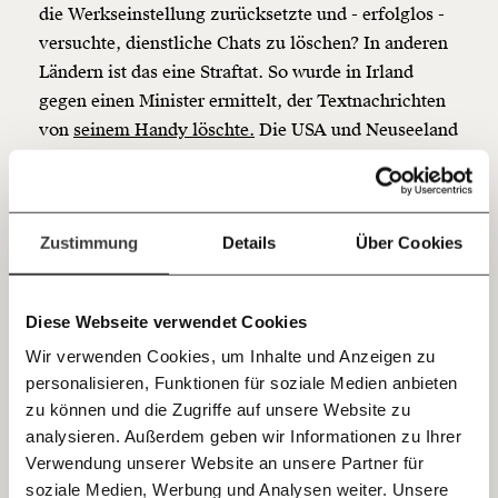
so bleiben. Kämpf’ mit uns für den Fortschritt und
die Werkseinstellung zurücksetzte und - erfolglos -
unterstütze uns mit Deinem Mitgliedsbeitrag.
versuchte, dienstliche Chats zu löschen? In anderen
Ländern ist das eine Straftat. So wurde in Irland
Du überweist lieber direkt?
gegen einen Minister ermittelt, der Textnachrichten
Hier unsere IBAN: AT34 4300 0498 0007 6017
Kontoinhaber: Momentum Institut - Verein für
von
seinem Handy löschte.
Die USA und Neuseeland
sozialen Fortschritt
haben Löschverbote gesetzlich verankert.
Jetzt
Deine Spende absetzen:
Fragen und Antworten.
In der Slowakei gelten Verträge
einfach
erst, wenn sie öffentlich sind -
Zustimmung
Details
Über Cookies
teilen.
in Österreich bleiben sie
geheim
Diese Webseite verwendet Cookies
Wir verwenden Cookies, um Inhalte und Anzeigen zu
Über Verträge und deren Inhalte sprechen
personalisieren, Funktionen für soziale Medien anbieten
E-Mail
österreichische Behörden und Ministerien äußerst
zu können und die Zugriffe auf unsere Website zu
ungern. Das zeigte sich zuletzt bei der hunderte
analysieren. Außerdem geben wir Informationen zu Ihrer
Immer auf dem Laufenden
Millionen Euro teuren Rettung der Fluglinie AUA.
Whatsapp
Verwendung unserer Website an unsere Partner für
bleiben mit unseren gratis
soziale Medien, Werbung und Analysen weiter. Unsere
Der Vertrag darüber ist
noch immer geheim.
In