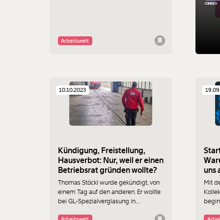
keinen allzu guten Ruf und in vielen
Unternehmen wenig Rückhalt - und
junge Menschen, die es als Lehrlinge
probieren, spüren das.
Arbeitswelt
10.10.2023
19.09
Kündigung, Freistellung,
Star
Hausverbot: Nur, weil er einen
Waru
Betriebsrat gründen wollte?
uns a
Thomas Stöckl wurde gekündigt, von
Mit 
einem Tag auf den anderen. Er wollte
Kollek
bei GL-Spezialverglasung in
beginn
Niederösterreich einen Betriebsrat
Herbs
gründen. Und deshalb habe er gehen
überh
Arbeitswelt
Arbei