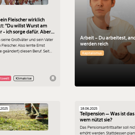
ein Fleischer wirklich
t: "Du willst Wurst am
er - ich sorge dafür. Aber
Arbeit – Du arbeitest, an
lange noch?"
 seine Großväter und sein Vater
werden reich
Fleischer. Also lernte Ernst
 geändert) diesen Beruf. Seit
Kapitalismus
40 Jahren ist er Fleischer und
eitet Tiere, damit wir sie im
markt kaufen und essen können.
ob ist vom Aussterben bedroht.
tswelt
Klimakrise
r wirklich denkt.
.2025
18.06.2025
Teilpension — Was ist das
wem nützt sie?
Das Pensionsantrittsalter soll nic
erhöht werden. Stattdessen plan