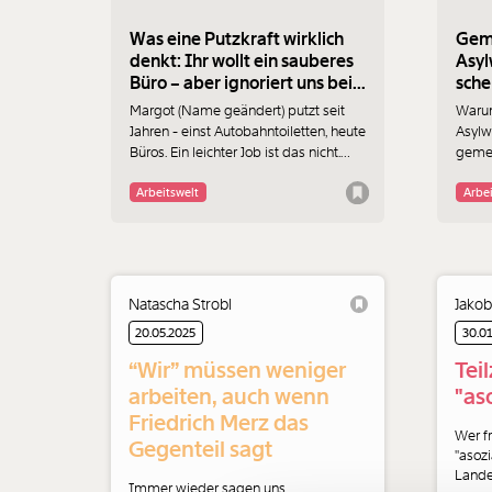
Was eine Putzkraft wirklich
Geme
denkt: Ihr wollt ein sauberes
Asyl
Büro – aber ignoriert uns beim
sche
Putzen
Grü
Margot (Name geändert) putzt seit
Warum
Jahren - einst Autobahntoiletten, heute
Asylw
Büros. Ein leichter Job ist das nicht.
gemei
Aber was sie wirklich stört, ist
wie e
mangelnde Wertschätzung. Sie
Die M
Arbeitswelt
Arbei
erzählt, was sie wirklich denkt.
Kohle
Natascha Strobl
Jakob
20.05.2025
30.0
“Wir” müssen weniger
Teil
arbeiten, auch wenn
"as
Friedrich Merz das
Wer fr
Gegenteil sagt
"asozi
Lande
Immer wieder sagen uns