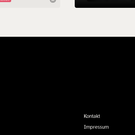
taller-KV wichtig für alle
tnehmer:innen in Österreich?
as passiert mit den Löhnen,
alles teurer wird? Wir geben dir
 Überblick.
Kontakt
Impressum