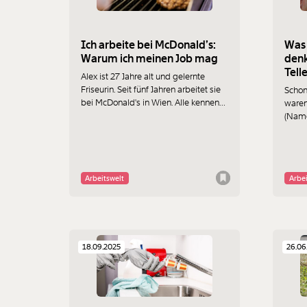
Ich arbeite bei McDonald’s:
Was 
Warum ich meinen Job mag
denk
Tell
Alex ist 27 Jahre alt und gelernte
wie 
Friseurin. Seit fünf Jahren arbeitet sie
Schon
bei McDonald's in Wien. Alle kennen
waren 
den „Mäcci“ von der einen Seite des
(Name
Tresens. Alex erzählt, wie es auf der
rund 
anderen Seite zugeht.
verarb
Super
Der J
Arbeitswelt
Arbei
Was e
18.09.2025
26.06