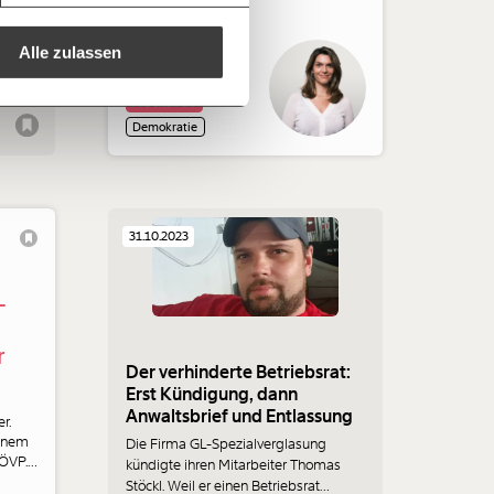
verändern wir das zum Besseren? Ein
che Du ausdrucken oder weiterleiten
lich
Essay von Barbara Blaha geht diesen
 kannst.
ich
Alle zulassen
Fragen und ihren Antworten nach.
es
regelmäßigen
1/3
Arbeitswelt
nformationen:
Demokratie
31.10.2023
-
r
Der verhinderte Betriebsrat:
Erst Kündigung, dann
Anwaltsbrief und Entlassung
r.
einem
Die Firma GL-Spezialverglasung
 ÖVP.
kündigte ihren Mitarbeiter Thomas
en:
Stöckl. Weil er einen Betriebsrat