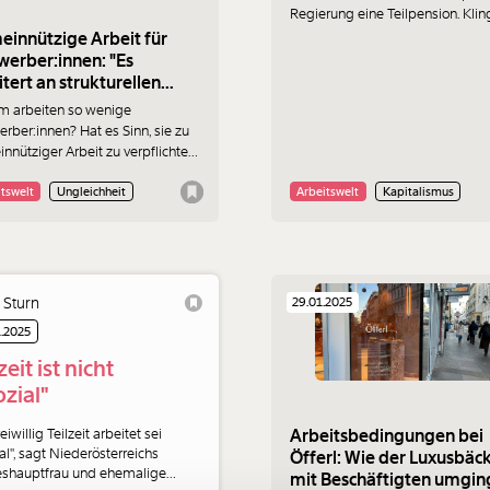
Regierung eine Teilpension. Klin
den ersten Blick ganz gut? Wir
innützige Arbeit für
schauen genauer hin.
werber:innen: "Es
itert an strukturellen
nden"
 arbeiten so wenige
erber:innen? Hat es Sinn, sie zu
nnütziger Arbeit zu verpflichten,
s das Burgenland ab Juli tun will?
igrationsforscherin Judith
tswelt
Ungleichheit
Arbeitswelt
Kapitalismus
nberger im Interview.
 Sturn
29.01.2025
1.2025
zeit ist nicht
ozial"
eiwillig Teilzeit arbeitet sei
Arbeitsbedingungen bei
al", sagt Niederösterreichs
Immer au
Öfferl: Wie der Luxusbäc
shauptfrau und ehemalige
mit Beschäftigten umgin