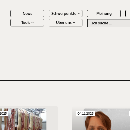
News
Schwerpunkte
Meinung
Tools
Über uns
Text
second
 Inhalte
.2025
04.11.2025