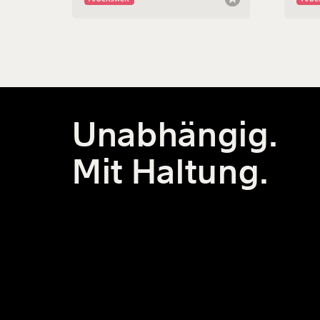
müssen, vermuten er und seine
der Me
Gewerkschaft: Kündigung wegen
Arbei
Betriebsratsgründung. Stöckl klagt
Und w
seinen Ex-Arbeitgeber. Dessen größte
wenn 
Kunden sind ÖBB und Wiener Linien -
einen
mit Millionenaufträgen. Und mit denen
könnte GL-Spezialverglasung jetzt
Probleme bekommen.
Unabhängig.
Mit Haltung.