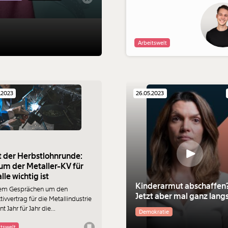
Mehr Arbeit. Auch im hohen Alter
Arbeitswelt
.2023
26.05.2023
t der Herbstlohnrunde:
m der Metaller-KV für
lle wichtig ist
Kinderarmut abschaffen
dem Gesprächen um den
Jetzt aber mal ganz lan
tivvertrag für die Metallindustrie
t Jahr für Jahr die
Demokratie
tlohnrunde. Aber was wird da
aupt verhandelt und warum ist
tswelt