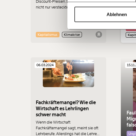
Unter
Discount-Preisen. Die Nachteile sind
Spiel.
nicht nur versteckte Kosten und
sogar
Abstriche beim Komfort. Den
Ablehnen
Teuer
eigentlichen Preis zahlen weder die
Deindu
Fluglinien noch die Passagiere.
Aktio
Arbei
andere
Kapitalismus
Klimakrise
Kapi
Arbei
durch
06.03.2024
15.11
Fachkräftemangel? Wie die
Wirtschaft es Lehrlingen
Faul
schwer macht
Migr
Wenn die Wirtschaft
fals
Fachkräftemangel sagt, meint sie oft
Lehrberufe. Allerdings hat die Lehre
Ungl