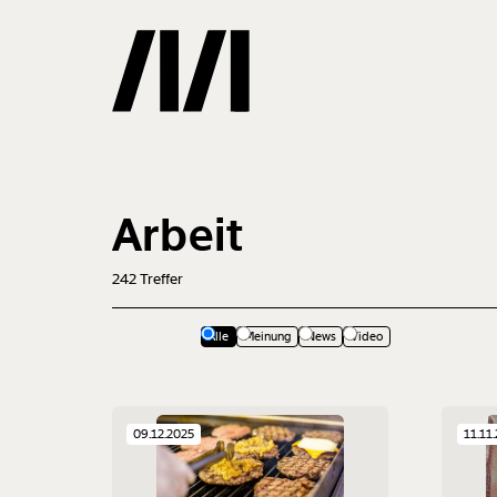
Gemerkte
Arbeit
0
Treffer
242
Treffer
Alle
Meinung
News
Video
09.12.2025
11.11