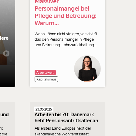
Massiver
Personalmangel bei
Pflege und Betreuung:
Warum
Lohnzurückhaltung
Wenn Löhne nicht steigen, verschärft
gefährlich ist
dere
das den Personalmangel in Pflege
und Betreuung. Lohnzurückhaltung
wäre in der Herbstlohnrunde 2025 der
falsche Weg. Ein Kommentar von
Momentum-Ökonomin Barbara
Schuster.
Arbeitswelt
Kapitalismus
23.05.2025
 und
Arbeiten bis 70: Dänemark
hebt Pensionsantrittsalter an
ht
Als erstes Land Europas hebt der
t die
skandinavische Wohlfahrtsstaat