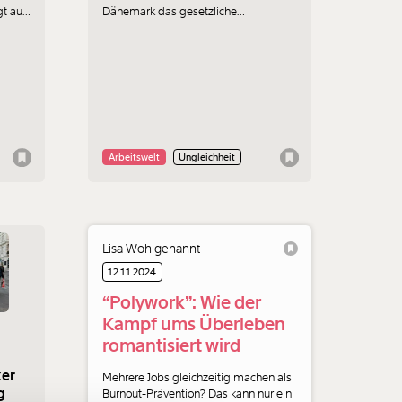
gt auf
Dänemark das gesetzliche
Pensionsantrittsalter auf 70 Jahre an.
Warum Österreich das nicht
nachmachen muss und soll.
Arbeitswelt
Ungleichheit
Lisa Wohlgenannt
12.11.2024
“Polywork”: Wie der
Kampf ums Überleben
romantisiert wird
f
ker
Mehrere Jobs gleichzeitig machen als
g
Burnout-Prävention? Das kann nur ein