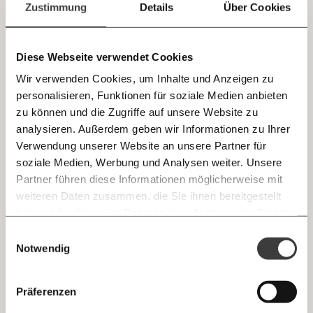
schlicht eine Einkommensgrenze ziehen. Wer mehr
einfach
Zustimmung
Details
Über Cookies
verdient, bekommt auch keinen Bonus ausgezahlt.
teilen.
Damit würden hunderte Millionen eingespart - und
der soziale Ausgleich wäre trotzdem gesichert.
Diese Webseite verwendet Cookies
Wir verwenden Cookies, um Inhalte und Anzeigen zu
personalisieren, Funktionen für soziale Medien anbieten
E-Mail
zu können und die Zugriffe auf unsere Website zu
analysieren. Außerdem geben wir Informationen zu Ihrer
Immer auf dem Laufenden
Whatsapp
Verwendung unserer Website an unsere Partner für
bleiben mit unseren gratis
soziale Medien, Werbung und Analysen weiter. Unsere
E-Mail-Newslettern!
Partner führen diese Informationen möglicherweise mit
Telegram
weiteren Daten zusammen, die Sie ihnen bereitgestellt
haben oder die sie im Rahmen Ihrer Nutzung der Dienste
Ich werde Fördermitglied* …
gesammelt haben.
Knackig über die
Morgenmoment:
Einwilligungsauswahl
Messenger
wichtigsten Themen informiert bleiben -
Notwendig
monatlich
jährlich
morgens in deinem Posteingang
Krankenversicherungsbeiträge:
Pensionist:innen
Facebook
müssen zukünftig höhere Beiträge leisten, was
Die guten Nachrichten der
Die Gute Woche:
Präferenzen
kleine Pensionen besonders belastet. Eine
Welt nicht aus den Augen verlieren - immer
… mit einem Beitrag von* …