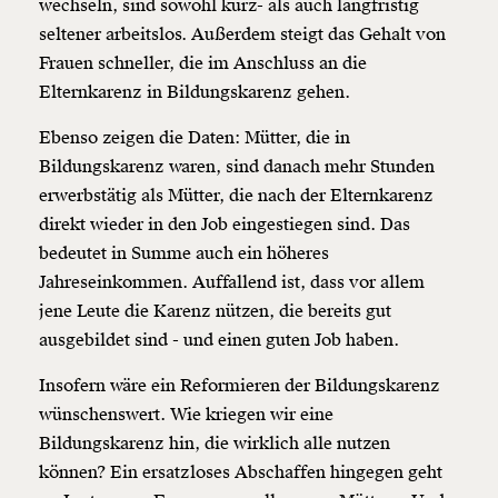
Du erhältst eine E-Mail mit deiner
wechseln, sind sowohl kurz- als auch langfristig
Geschenkurkunde im PDF-Format, welche Du
seltener arbeitslos. Außerdem steigt das Gehalt von
ausdrucken oder weiterleiten und verschenken
kannst.
Frauen schneller, die im Anschluss an die
Elternkarenz in Bildungskarenz gehen.
Ebenso zeigen die Daten: Mütter, die in
Weiter
Bildungskarenz waren, sind danach mehr Stunden
1/3
erwerbstätig als Mütter, die nach der Elternkarenz
direkt wieder in den Job eingestiegen sind. Das
bedeutet in Summe auch ein höheres
Jahreseinkommen. Auffallend ist, dass vor allem
jene Leute die Karenz nützen, die bereits gut
ausgebildet sind - und einen guten Job haben.
Insofern wäre ein Reformieren der Bildungskarenz
wünschenswert. Wie kriegen wir eine
Bildungskarenz hin, die wirklich alle nutzen
können? Ein ersatzloses Abschaffen hingegen geht