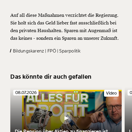
Auf all diese Maßnahmen verzichtet die Regierung.
Sie holt sich das Geld lieber fast ausschließlich bei
den privaten Haushalten. Sparen mit Augenmaß ist
das keines - sondern ein Sparen an unserer Zukunft.
Bildungskarenz
FPÖ
Sparpolitik
Das könnte dir auch gefallen
08.07.2026
0
Video
Die Pension über Aktien zu finanzieren ist
L