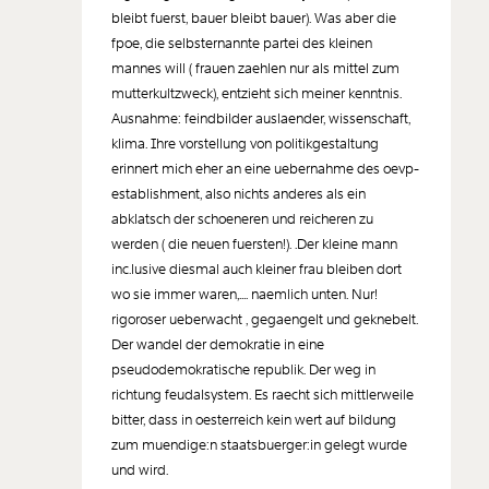
bleibt fuerst, bauer bleibt bauer). Was aber die
fpoe, die selbsternannte partei des kleinen
mannes will ( frauen zaehlen nur als mittel zum
mutterkultzweck), entzieht sich meiner kenntnis.
Ausnahme: feindbilder auslaender, wissenschaft,
klima. Ihre vorstellung von politikgestaltung
erinnert mich eher an eine uebernahme des oevp-
establishment, also nichts anderes als ein
abklatsch der schoeneren und reicheren zu
werden ( die neuen fuersten!). .Der kleine mann
inc.lusive diesmal auch kleiner frau bleiben dort
wo sie immer waren,.... naemlich unten. Nur!
rigoroser ueberwacht , gegaengelt und geknebelt.
Der wandel der demokratie in eine
pseudodemokratische republik. Der weg in
richtung feudalsystem. Es raecht sich mittlerweile
bitter, dass in oesterreich kein wert auf bildung
zum muendige:n staatsbuerger:in gelegt wurde
und wird.