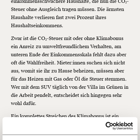
einkommensschwächere Haushalte, die nun die CO₂-
Steuer ohne Ausgleich tragen müssen. Die ärmsten
Haushalte verlieren fast zwei Prozent ihres
Veränderung
Haushaltseinkommens.
beginnt mit Dir!
Zwar ist die CO₂-Steuer mit oder ohne Klimabonus
ein Anreiz zu umweltfreundlichem Verhalten, am
Werde
und wir können gemeinsam
Fördermitglied
unteren Ende der Einkommensskala fehlt dazu aber
unsere Wirtschaft so gestalten, dass sie für alle
oft die Wahlfreiheit. Mieter:innen suchen sich nicht
funktioniert. Unsere Recherchen sind für alle frei im
aus, womit sie ihr zu Hause beheizen, müssen aber
Netz. Unabhängig und werbefrei. Und das wird auch
so bleiben. Kämpf’ mit uns für den Fortschritt und
für das Heizen mit Gas oder Öl die Steuer stemmen.
unterstütze uns mit Deinem Mitgliedsbeitrag.
Wer mit dem SUV täglich von der Villa im Grünen in
die Arbeit pendelt, entscheidet sich hingegen sehr
Du überweist lieber direkt?
wohl dafür.
Hier unsere IBAN: AT34 4300 0498 0007 6017
Kontoinhaber: Momentum Institut - Verein für
Ein komplettes Streichen des Klimabonus ist ein
sozialen Fortschritt
tiefer sozialer Einschnitt. Zumindest für die ärmeren
Jetzt
Deine Spende absetzen:
Fragen und Antworten.
Haushalte sollte er erhalten bleiben. Man könnte