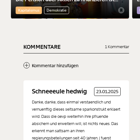
nicht nur riskant. Sie macht die Finanzmärkte
f
Kapitalismus
Demokratie
mächtiger
KOMMENTARE
1 Kommentar
Kommentar hinzufügen
Neuen Kommentar
Schneeeule hedwig
23.01.2025
hinzufügen
Danke, danke, dass einmal verstaendlich und
vernuenftig dieses seltsame sparkonstrukt erklaert
wird. Dass die oevp weiterhin ihre pfruende
absichern und erweitern will, ist nichts neues. Das
erkennt man sattsam an ihren
Der Inhalt dieses Feldes wird nicht öffentlich zugänglich angezeigt.
regierungsbeteilungen seit 40 jahren. ( fuerst