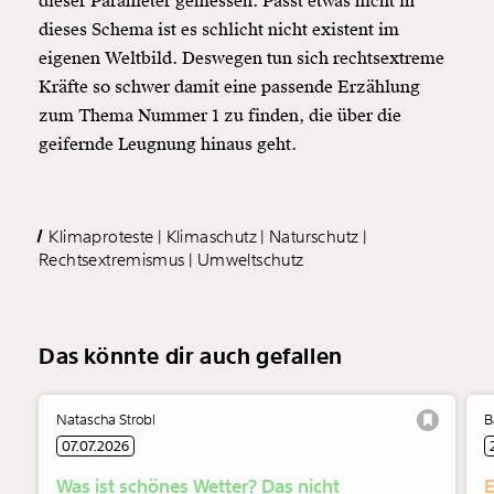
dieser Parameter gemessen. Passt etwas nicht in
dieses Schema ist es schlicht nicht existent im
eigenen Weltbild. Deswegen tun sich rechtsextreme
Kräfte so schwer damit eine passende Erzählung
zum Thema Nummer 1 zu finden, die über die
geifernde Leugnung hinaus geht.
Klimaproteste
Klimaschutz
Naturschutz
Rechtsextremismus
Umweltschutz
Das könnte dir auch gefallen
Natascha Strobl
B
07.07.2026
Was ist schönes Wetter? Das nicht
E