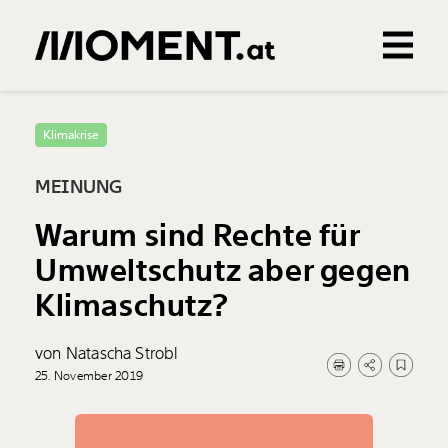
Gemerkte Inhalte
0
Treffer
0
Artikel
Klimakrise
MEINUNG
Warum sind Rechte für
Umweltschutz aber gegen
Klimaschutz?
von Natascha Strobl
25. November 2019