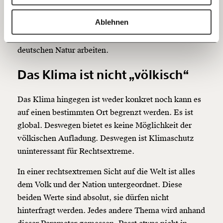
20€
40€
vermischen soll. Diese Vorstellung ist auch
https://www.moment.at/story/warum-sind-rechte-fuer-umweltschutz-aber-gegen-klimaschutz/
Kopieren
Ablehnen
anschlussfähig für die Idee, dass böse globale Kräfte
60€
100€
aus reiner Bösartigkeit an der Zerstörung der
deutschen Natur arbeiten.
150€
€
Das Klima ist nicht „völkisch“
Ich möchte meine Spende verschenken.
Du erhältst eine E-Mail mit deiner
Das Klima hingegen ist weder konkret noch kann es
Geschenkurkunde im PDF-Format, welche Du
auf einen bestimmten Ort begrenzt werden. Es ist
ausdrucken oder weiterleiten und verschenken
kannst.
global. Deswegen bietet es keine Möglichkeit der
völkischen Aufladung. Deswegen ist Klimaschutz
uninteressant für Rechtsextreme.
Weiter
In einer rechtsextremen Sicht auf die Welt ist alles
1/3
dem Volk und der Nation untergeordnet. Diese
beiden Werte sind absolut, sie dürfen nicht
hinterfragt werden. Jedes andere Thema wird anhand