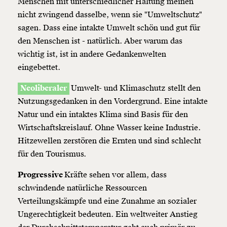
Menschen mit unterschiedlicher Haltung meinen
nicht zwingend dasselbe, wenn sie "Umweltschutz"
sagen. Dass eine intakte Umwelt schön und gut für
den Menschen ist - natürlich. Aber warum das
wichtig ist, ist in andere Gedankenwelten
eingebettet.
Neoliberaler
Umwelt- und Klimaschutz stellt den
Nutzungsgedanken in den Vordergrund. Eine intakte
Natur und ein intaktes Klima sind Basis für den
Wirtschaftskreislauf. Ohne Wasser keine Industrie.
Veränderung
Hitzewellen zerstören die Ernten und sind schlecht
beginnt mit Dir!
für den Tourismus.
Progressive
Kräfte sehen vor allem, dass
Werde
und wir können gemeinsam
Fördermitglied
schwindende natürliche Ressourcen
unsere Wirtschaft so gestalten, dass sie für alle
Verteilungskämpfe und eine Zunahme an sozialer
funktioniert. Unsere Recherchen sind für alle frei im
Netz. Unabhängig und werbefrei. Und das wird auch
Ungerechtigkeit bedeuten. Ein weltweiter Anstieg
so bleiben. Kämpf’ mit uns für den Fortschritt und