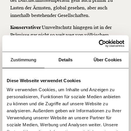
der Durchschnittstemperatur geht auch primär zu
unterstütze uns mit Deinem Mitgliedsbeitrag.
Lasten der Ärmsten, global gesehen, aber auch
innerhalb bestehender Gesellschaften.
Du überweist lieber direkt?
Hier unsere IBAN: AT34 4300 0498 0007 6017
Konservativer
Umweltschutz hingegen ist in der
Kontoinhaber: Momentum Institut - Verein für
sozialen Fortschritt
Prämisse gar nicht so weit weg von völkischem
Umweltschutz. Die Natur ist Sehnsuchtsort in
Jetzt
Deine Spende absetzen:
Fragen und Antworten.
unübersichtlichen Zeiten und identitätsstiftend im
einfach
Ausschluss derer, die man als nicht gleichwertig
Zustimmung
Details
Über Cookies
sieht, wie die Geschichte von Tracht und Dirndl ab
teilen.
dem 19. Jahrhundert zeigt. Für (christliche)
Konservative ist die Natur die Schöpfung Gottes, sie
Diese Webseite verwendet Cookies
muss gegen die Verwerfungen der Moderne
Wir verwenden Cookies, um Inhalte und Anzeigen zu
verteidigt und vor der Zerstörung durch den
personalisieren, Funktionen für soziale Medien anbieten
E-Mail
Menschen bewahrt werden.
zu können und die Zugriffe auf unsere Website zu
analysieren. Außerdem geben wir Informationen zu Ihrer
Immer auf dem Laufenden
Völkischer
Umweltschutz reicht bis an die Anfänge
Whatsapp
Verwendung unserer Website an unsere Partner für
bleiben mit unseren gratis
des Umweltschutzes im 19. Jahrhundert zurück.
soziale Medien, Werbung und Analysen weiter. Unsere
Dahinter steckt die Idee, dass Umweltschutz