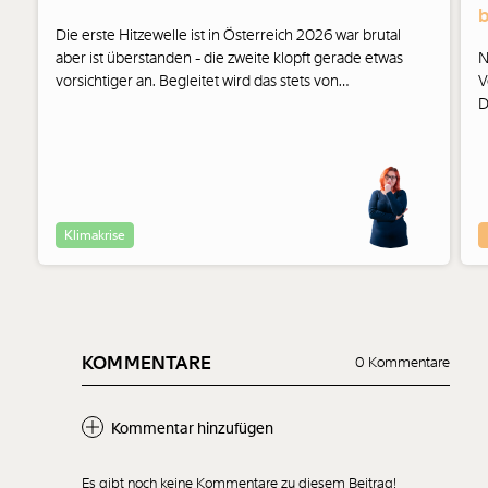
b
Die erste Hitzewelle ist in Österreich 2026 war brutal
aber ist überstanden - die zweite klopft gerade etwas
N
vorsichtiger an. Begleitet wird das stets von
V
Medienberichten, die Natascha Strobl zum Glühen
D
bringen.
Ö
k
e
B
Klimakrise
KOMMENTARE
0 Kommentare
Kommentar hinzufügen
Es gibt noch keine Kommentare zu diesem Beitrag!