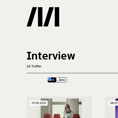
Gemerkte
Interview
0
Treffer
16
Treffer
Alle
News
07.09.2025
08.07