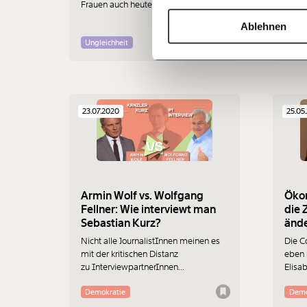
Frauen auch heute noch gedrängt
nahez
werden. Sie sollen sich kümmern,
ausse
Ablehnen
sexuell jederzeit verfügbar sein und
Sebas
wenn möglich keine eigenen starken
kein 
Ungleichheit
Klim
Meinungen haben.
Bereic
Schur
mehre
dacht
schon
23.07.2020
25.05
und r
dazu 
nehme
beric
Armin Wolf vs. Wolfgang
Ökon
Fellner: Wie interviewt man
die 
Sebastian Kurz?
änd
Nicht alle JournalistInnen meinen es
Die C
mit der kritischen Distanz
eben 
zu InterviewpartnerInnen
Elisa
gleichermaßen ernst.
Verdi
werde
Demokratie
Demo
spüre