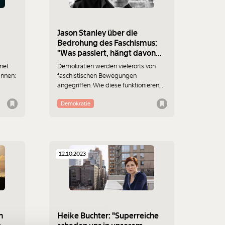
Jason Stanley über die
Bedrohung des Faschismus:
"Was passiert, hängt davon
ab, was wir jetzt machen"
net
Demokratien werden vielerorts von
:innen:
faschistischen Bewegungen
angegriffen. Wie diese funktionieren,
beschreibt der US-amerikanische
ich
Philosoph Jason Stanley im Gespräch
Demokratie
rodnig
mit MOMENT.at.
ch
it ihr
12.10.2023
f
n
Heike Buchter: "Superreiche