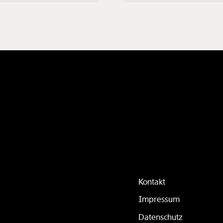
sten der Vermögenden und die
gezeigt. Bei Insgesamt drei Test
konzentration werde stärker,
wurden die Arbeitszeiten auf 6
wir keine Maßnahmen setzen.
Stunden pro Tag reduziert.
Kontakt
Impressum
Datenschutz