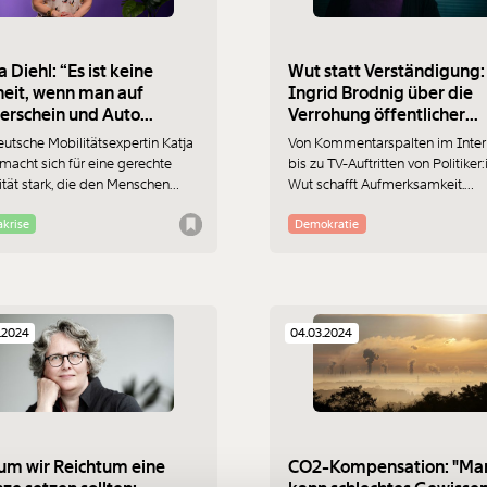
a Diehl: “Es ist keine
Wut statt Verständigung:
heit, wenn man auf
Ingrid Brodnig über die
erschein und Auto
Verrohung öffentlicher
wiesen ist”
Debatten
eutsche Mobilitätsexpertin Katja
Von Kommentarspalten im Inter
 macht sich für eine gerechte
bis zu TV-Auftritten von Politiker
ität stark, die den Menschen
Wut schafft Aufmerksamkeit.
r in den Mittelpunkt rückt. Im
Öffentliche Debatten werden
äch mit MOMENT.at erzählt sie,
zunehmend untergriffig, unsachl
akrise
Demokratie
 eine Verkehrswende ohne
und gespalten. Autorin Ingrid B
te nicht gelingen kann, welche
hat über diese Verrohung ein Bu
 das Auto in Zukunft noch spielt
geschrieben. MOMENT.at redet m
as der Film Fight Club damit zu
über diese Verrohung.
t.
.2024
04.03.2024
Immer au
ng
m wir Reichtum eine
CO2-Kompensation: "Ma