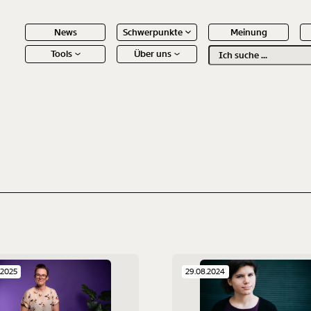
News
Schwerpunkte
Meinung
Tools
Über uns
Text
second
 Inhalte
.2025
29.08.2024