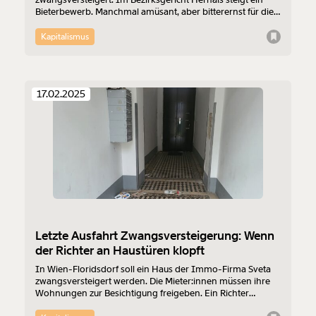
Bieterbewerb. Manchmal amüsant, aber bitterernst für die
Bewohner:innen. Mit dem alten Besitzer war es eine Tortur.
Tage nach der Versteigerung wird in Wohnungen
Kapitalismus
eingebrochen.
17.02.2025
Letzte Ausfahrt Zwangsversteigerung: Wenn
der Richter an Haustüren klopft
In Wien-Floridsdorf soll ein Haus der Immo-Firma Sveta
zwangsversteigert werden. Die Mieter:innen müssen ihre
Wohnungen zur Besichtigung freigeben. Ein Richter
kommt und zwei Kauf-Interessent:innen. Das Haus ist