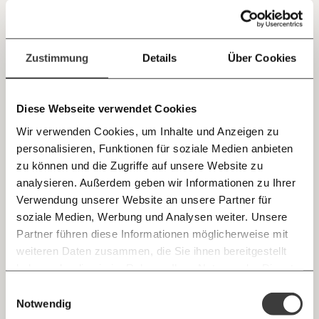
Kapitalismus
Jetzt
Deine Spende absetzen:
Fragen und Antworten.
einfach
Zustimmung
Details
Über Cookies
24.11.2024
teilen.
Diese Webseite verwendet Cookies
Wir verwenden Cookies, um Inhalte und Anzeigen zu
personalisieren, Funktionen für soziale Medien anbieten
E-Mail
zu können und die Zugriffe auf unsere Website zu
analysieren. Außerdem geben wir Informationen zu Ihrer
Immer auf dem Laufenden
Whatsapp
Verwendung unserer Website an unsere Partner für
bleiben mit unseren gratis
soziale Medien, Werbung und Analysen weiter. Unsere
Schikane gegen Mieter? 14 Monate ohne Bad
E-Mail-Newslettern!
- doch der Vermieter klagt ihn raus
Partner führen diese Informationen möglicherweise mit
Telegram
weiteren Daten zusammen, die Sie ihnen bereitgestellt
Ein Immobilienbesitzer möchte seinen Mieter loswerden -
und klagt ihn. Er habe die Wohnung vor mehr als 20
haben oder die sie im Rahmen Ihrer Nutzung der Dienste
Ich werde Fördermitglied* …
Jahren so umgebaut, dass sie nun ein “Totalschaden” sei.
gesammelt haben.
Knackig über die
Morgenmoment:
Dabei hat der Vermieter selbst das Bad demontiert und zur
Einwilligungsauswahl
Messenger
wichtigsten Themen informiert bleiben -
Baustelle gemacht. Das Gas ist weg, Warmwasser gibt es
Kapitalismus
Notwendig
monatlich
jährlich
nicht - seit 14 Monaten. Schikane und Zermürbung sei das,
morgens in deinem Posteingang