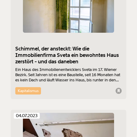
Schimmel, der ansteckt: Wie die
Immobilienfirma Sveta ein bewohntes Haus
zerstört - und das daneben
Ein Haus des Immobilienentwicklers Sveta im 17. Wiener
Bezirk. Seit Jahren ist es eine Baustelle, seit 16 Monaten hat
es kein Dach und läuft Wasser ins Haus, bis runter in den
ersten Stock. Und da wohnen noch Leute. Auch im
Nachbarhaus sind die Wände nass. Sveta sagt: alles nicht
Kapitalismus
unsere Schuld. Während der Recherche entfernen sie ihren
Firmennamen vom Haus. Der Fall landet bald vor dem
OGH.
04.07.2023