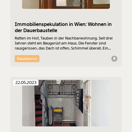
Immobilienspekulation in Wien: Wohnen in
der Dauerbaustelle
Ratten im Hof, Tauben in der Nachbarwohnung. Seit drei
Jahren steht ein Baugerüst am Haus. Die Fenster sind
rausgerissen, das Dach ist offen, Schimmel überall. Ein
Immobilienspekulant hat große Pläne mit einem Haus in
Wien-Favoriten. Aber nichts geht voran, nur der Verfall.
Kapitalismus
Und doch wohnen hier noch immer Mieter:innen. In ein
paar Tagen soll ihnen das Gas abgedreht werden. Wie lebt
es sich in einem Schrotthaus? Mit Video.
22.05.2023