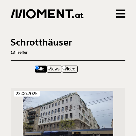
Gemerkte Inhalte
0
Treffer
0
Artikel
Schrotthäuser
13
Treffer
Alle
News
Video
23.06.2025