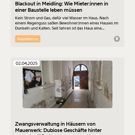
Blackout in Meidling: Wie Mieter:innen in
einer Baustelle leben müssen
Kein Strom und Gas, dafür viel Wasser im Haus. Nach
einem Regenguss saßen Bewohner:innen eines Hauses im
Dunkeln und Kalten. Seit Jahren ist das Haus eine
ungesicherte Dauerbaustelle ohne Dach. Besitzer GPH Real
Estate und die Hausverwaltung hätten das Haus
Kapitalismus
verkommen lassen. Ein zuständiger Mitarbeiter ist
Bezirksrat der Grünen.
02.04.2025
Zwangsverwaltung in Häusern von
Mauerwerk: Dubiose Geschäfte hinter