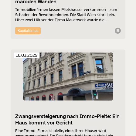
maroden Wänden
Immobilienfirmen lassen Mietshäuser verkommen - zum
Schaden der Bewohner:innen. Die Stadt Wien schritt ein.
Über zwei Häuser der Firma Mauerwerk wurde die
Zwangsverwaltung verhängt. In der Salzachstraße lief ein
Konstrukt mit Scheinuntermieten und Strohmännern. Die
Kapitalismus
Staatsanwaltschaft ermittelt. Die Firma taucht ab.
16.03.2025
Zwangsversteigerung nach Immo-Pleite: Ein
Haus kommt vor Gericht
Eine Immo-Firma ist pleite, eines ihrer Häuser wird
zwangsversteigert. Im Bezirksgericht Hernals steigt ein