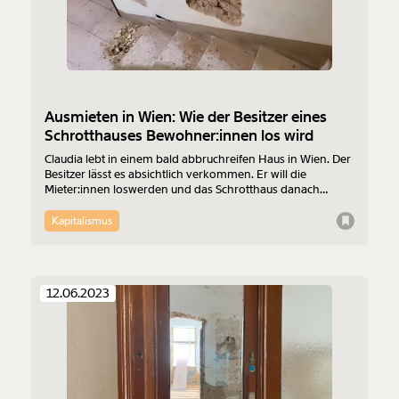
Ausmieten in Wien: Wie der Besitzer eines
Schrotthauses Bewohner:innen los wird
Claudia lebt in einem bald abbruchreifen Haus in Wien. Der
Besitzer lässt es absichtlich verkommen. Er will die
Mieter:innen loswerden und das Schrotthaus danach
luxuriös sanieren. Ausmieten nennt man das im Gewerbe
der Immobilienspekulation. Jetzt wurde bei Claudia
Kapitalismus
eingebrochen. An einen Zufall kann sie nur schwer
glauben. Wenn unten die ständig geöffnete Tür klappt, hat
sie Angst.
12.06.2023