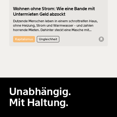
Wohnen ohne Strom: Wie eine Bande mit
Untermieten Geld abzockt
Dutzende Menschen leben in einem schrottreifen Haus,
ohne Heizung, Strom und Warmwasser - und zahlen
horrende Mieten. Dahinter steckt eine Masche mit
verschachtelten Untermietkonstruktionen, Strohmännern
und mutmaßlich kriminellen Abzockern. Alle Beteiligten
Kapitalismus
Ungleichheit
streiten ab und beschuldigen andere, die Drahtzieher zu
sein. MOMENT.at deckt den Krimi um Immobilien-
Spekulation und die "Geldbeschaffungsmaschine" auf. So
wie dort läuft es an vielen Orten in Wien. Heute treffen sich
die Beteiligten vor Gericht.
Unabhängig.
Mit Haltung.