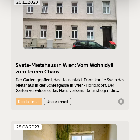
28.11.2023
Ich möchte meine Spende verschenken.
Du erhältst eine E-Mail mit deiner
Geschenkurkunde im PDF-Format, welche Du
ausdrucken oder weiterleiten und verschenken
kannst.
Sveta-Mietshaus in Wien: Vom Wohnidyll
Weiter
zum teuren Chaos
1/3
Der Garten gepflegt, das Haus intakt. Dann kaufte Sveta das
Mietshaus in der Schleifgasse in Wien-Floridsdorf. Der
Garten verwilderte, das Haus verkam. Dafür stiegen die
Betriebskosten. Eine Firma des Sveta-Geschäftsführers
kassierte hohe Beträge für die Reinigung, die selten
Kapitalismus
Ungleichheit
stattfand. Leerstehende Wohnungen im Haus werden teuer
an Geflüchtete vermietet. Ständig ist die Tür kaputt. Gerichte
und Behörden sind voll beschäftigt. Die Bewohner:innen
fühlen sich ohnmächtig: “Wir zahlen, zahlen, zahlen.” Sveta
28.08.2023
sieht kein Problem. Die Hausverwaltung CCI duckt sich
weg.