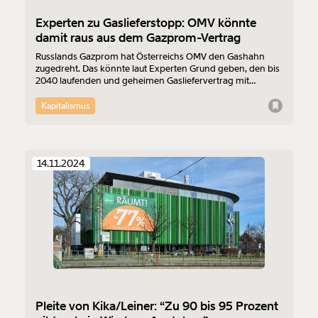
1/3
Experten zu Gaslieferstopp: OMV könnte
damit raus aus dem Gazprom-Vertrag
Russlands Gazprom hat Österreichs OMV den Gashahn
zugedreht. Das könnte laut Experten Grund geben, den bis
2040 laufenden und geheimen Gasliefervertrag mit
Russlands Energieriesen zu beenden. Derweil fließt weiter
russisches Gas nach Österreich, nur eben ohne Mascherl.
Kapitalismus
Antworten auf die wichtigsten Fragen.
14.11.2024
Pleite von Kika/Leiner: “Zu 90 bis 95 Prozent