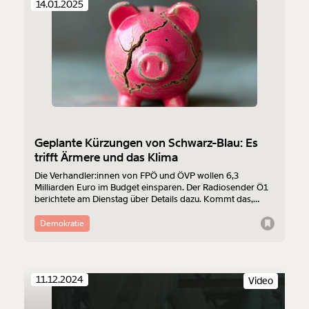
14.01.2025
Rufschädigung”.
Geplante Kürzungen von Schwarz-Blau: Es
trifft Ärmere und das Klima
Die Verhandler:innen von FPÖ und ÖVP wollen 6,3
Milliarden Euro im Budget einsparen. Der Radiosender Ö1
berichtete am Dienstag über Details dazu. Kommt das,
dann ist klar, wohin es unter Schwarz-Blau geht: Gestrichen
wird bei Ärmeren und beim Klimaschutz. Leidtragende
Demokratie
sind alle Menschen in Österreich. Ein Überblick, wo FPÖ
und ÖVP den Rotstift ansetzen wollen.
11.12.2024
Video