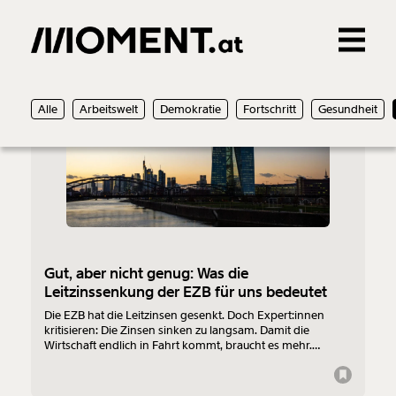
Gemerkte Inhalte
31.01.2025
Alle
Arbeitswelt
Demokratie
Fortschritt
Gesundheit
0
Treffer
0
Artikel
Gut, aber nicht genug: Was die
Leitzinssenkung der EZB für uns bedeutet
Die EZB hat die Leitzinsen gesenkt. Doch Expert:innen
kritisieren: Die Zinsen sinken zu langsam. Damit die
Wirtschaft endlich in Fahrt kommt, braucht es mehr.
Warum das so ist und wie Leitzins, Inflation und Wachstum
zusammenhängen, erklären wir hier.