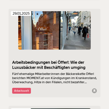
29.01.2025
Arbeitsbedingungen bei Öfferl: Wie der
Luxusbäcker mit Beschäftigten umging
Fünf ehemalige Mitarbeiter:innen der Bäckereikette Öfferl
berichten MOMENT.at von Kündigungen im Krankenstand,
Überwachung, Hitze in den Filialen, nicht bezahlter
Arbeitszeit und schroffem Umgangston. Öfferl hat das
schnöde Brot zum Luxusgut gemacht. Es wirbt mit Werten
Arbeitswelt
von Nachhaltigkeit und Zusammenhalt. “In vereinzelten
Fällen war vielleicht alles rechtens, aber doch nicht richtig”,
sagt Öfferl und sieht in den Schilderungen der
Mitarbeiter:innen “einen massiven Versuch der