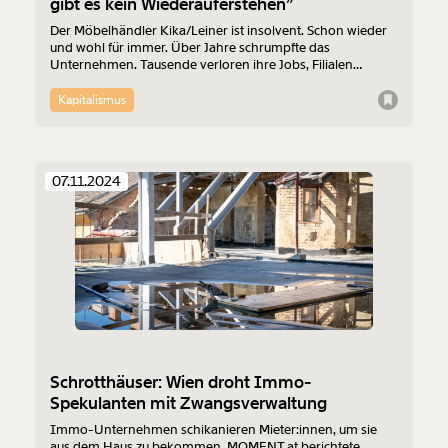
gibt es kein Wiederauferstehen”
Der Möbelhändler Kika/Leiner ist insolvent. Schon wieder
und wohl für immer. Über Jahre schrumpfte das
Unternehmen. Tausende verloren ihre Jobs, Filialen
wurden geschlossen, Immobilien verkauft. Investoren wie
Signa-Gründer René Benko gaben sich die Klinke in die
Kapitalismus
Hand. Den verbliebenen 1.400 Beschäftigten droht der
Jobverlust. Im österreichischen Möbelhandel könnte einer
profitieren: der übergroße Konkurrent XXXLutz. Ganz still
kaufte der elf bereits geschlossene Filialen von Kika/Leiner
07.11.2024
auf.
Schrotthäuser: Wien droht Immo-
Spekulanten mit Zwangsverwaltung
Immo-Unternehmen schikanieren Mieter:innen, um sie
aus dem Haus zu bekommen. MOMENT.at berichtete