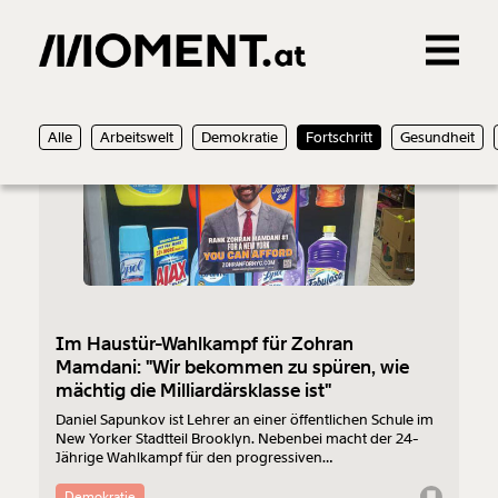
Gemerkte Inhalte
03.11.2025
Alle
Arbeitswelt
Demokratie
Fortschritt
Gesundheit
0
Treffer
0
Artikel
Im Haustür-Wahlkampf für Zohran
Mamdani: "Wir bekommen zu spüren, wie
mächtig die Milliardärsklasse ist"
Daniel Sapunkov ist Lehrer an einer öffentlichen Schule im
New Yorker Stadtteil Brooklyn. Nebenbei macht der 24-
Jährige Wahlkampf für den progressiven
Bürgermeisterkandidaten Zohran Mamdani. Im Interview
erzählt er, wie die linke Bewegung von unten wächst und
Demokratie