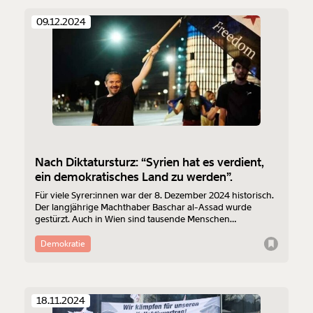
09.12.2024
Nach Diktatursturz: “Syrien hat es verdient,
ein demokratisches Land zu werden”.
Für viele Syrer:innen war der 8. Dezember 2024 historisch.
Der langjährige Machthaber Baschar al-Assad wurde
gestürzt. Auch in Wien sind tausende Menschen
zusammengekommen, um zu jubeln, zu tanzen und zu
weinen. Wie geht es der syrischen Community nach 50
Demokratie
Jahren Diktatur? Der Vorsitzende des Vereins Freie syrische
Gemeinde Abdulhakeem Alshater erzählt uns, wie er das
Wochenende erlebt hat und was er wirklich über das Ende
des Assad-Regimes denkt.
18.11.2024