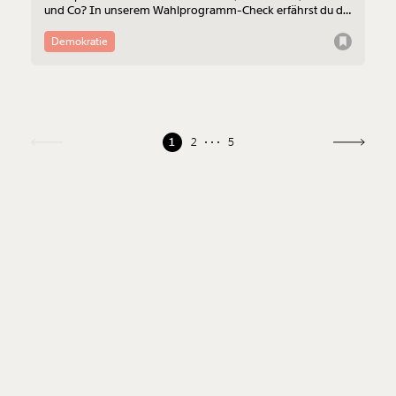
und Co? In unserem Wahlprogramm-Check erfährst du die
Einstellungen der verschiedenen Parteien.
Demokratie
1
2
5