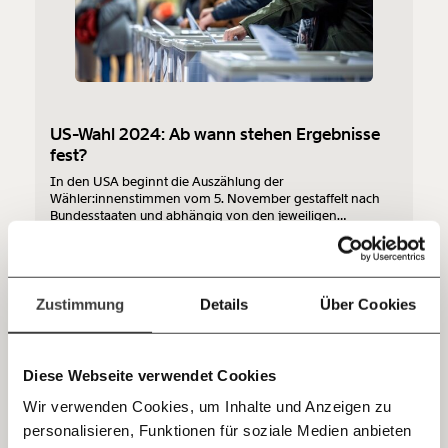
Werde
und wir können gemeinsam
Fördermitglied
unsere Wirtschaft so gestalten, dass sie für alle
funktioniert. Unsere Recherchen sind für alle frei im
Netz. Unabhängig und werbefrei. Und das wird auch
so bleiben. Kämpf’ mit uns für den Fortschritt und
unterstütze uns mit Deinem Mitgliedsbeitrag.
US-Wahl 2024: Ab wann stehen Ergebnisse
fest?
Du überweist lieber direkt?
Hier unsere IBAN: AT34 4300 0498 0007 6017
In den USA beginnt die Auszählung der
Kontoinhaber: Momentum Institut - Verein für
Wähler:innenstimmen vom 5. November gestaffelt nach
Bundesstaaten und abhängig von den jeweiligen
sozialen Fortschritt
Zeitzonen. Ab wann die ersten Hochrechnungen zu
erwarten sind, siehst du hier.
Demokratie
Jetzt
Deine Spende absetzen:
Fragen und Antworten.
einfach
Zustimmung
Details
Über Cookies
04.11.2024
teilen.
Diese Webseite verwendet Cookies
Wir verwenden Cookies, um Inhalte und Anzeigen zu
personalisieren, Funktionen für soziale Medien anbieten
E-Mail