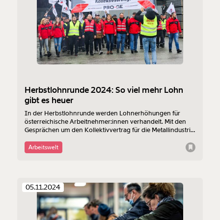
Herbstlohnrunde 2024: So viel mehr Lohn
gibt es heuer
In der Herbstlohnrunde werden Lohnerhöhungen für
österreichische Arbeitnehmer:innen verhandelt. Mit den
Gesprächen um den Kollektivvertrag für die Metallindustrie
beginnt sie Jahr für Jahr. Eigentlich. Heuer machen andere
den Anfang. Welche Brachen aktuell verhandeln, siehst du
Arbeitswelt
in dieser Übersicht.
Veränderung
05.11.2024
beginnt mit Dir!