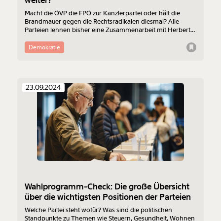
weiter?
Macht die ÖVP die FPÖ zur Kanzlerpartei oder hält die
Brandmauer gegen die Rechtsradikalen diesmal? Alle
Parteien lehnen bisher eine Zusammenarbeit mit Herbert
Kickl ab. Welche Koalitionen sind dann möglich? Die
wichtigsten Fragen, wie es nach der Wahl weitergeht.
Demokratie
23.09.2024
Wahlprogramm-Check: Die große Übersicht
über die wichtigsten Positionen der Parteien
Welche Partei steht wofür? Was sind die politischen
Standpunkte zu Themen wie Steuern, Gesundheit, Wohnen