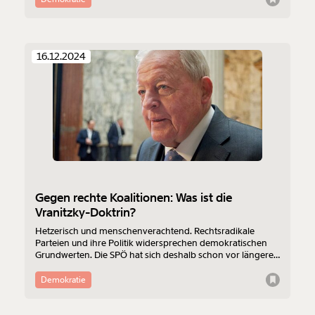
was sie in der Zeit der autoritären Regierung Trumps
beschäftigt.
16.12.2024
Gegen rechte Koalitionen: Was ist die
Vranitzky-Doktrin?
Hetzerisch und menschenverachtend. Rechtsradikale
Parteien und ihre Politik widersprechen demokratischen
Grundwerten. Die SPÖ hat sich deshalb schon vor längerer
Zeit eine Zusammenarbeit mit den Rechten selbst
verboten. Das war aber nicht schon immer so und wird
Demokratie
immer wieder diskutiert. Was steckt hinter der Vranitzky-
Doktrin? Und sollten nur Linke dieser Haltung folgen?