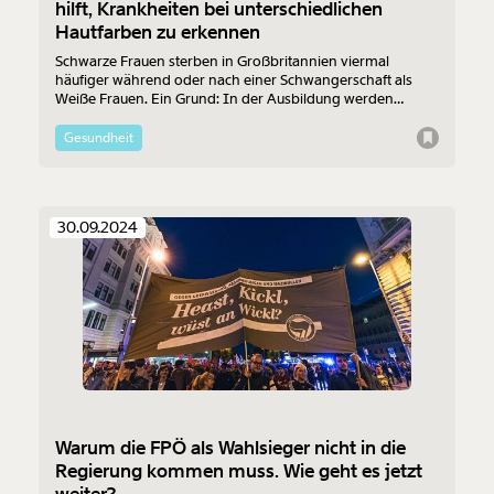
hilft, Krankheiten bei unterschiedlichen
1/3
Hautfarben zu erkennen
Schwarze Frauen sterben in Großbritannien viermal
häufiger während oder nach einer Schwangerschaft als
Weiße Frauen. Ein Grund: In der Ausbildung werden
Krankheiten meistens nur bei Weißen Patientinnen gezeigt
und behandelt. Eine britische Hebammenstudentin will das
Gesundheit
mit einer App ändern.
30.09.2024
Warum die FPÖ als Wahlsieger nicht in die
Regierung kommen muss. Wie geht es jetzt