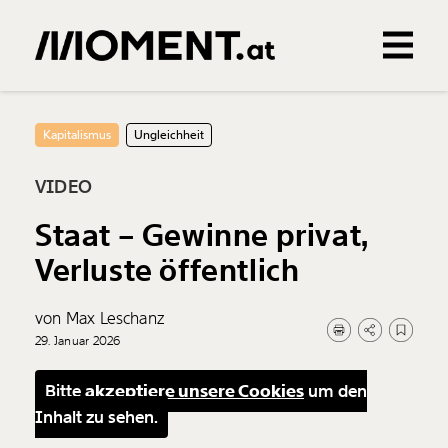
Gemerkte Inhalte
0
Treffer
0
Artikel
Kapitalismus
Ungleichheit
VIDEO
Staat – Gewinne privat,
Verluste öffentlich
von Max Leschanz
29. Januar 2026
Bitte
akzeptiere unsere Cookies
um den
Inhalt zu sehen.