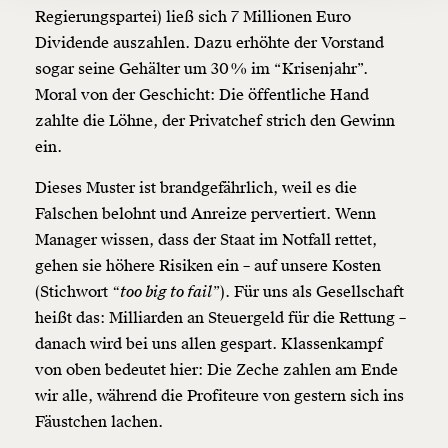
Ich möchte meine Spende verschenken.
Regierungspartei) ließ sich 7 Millionen Euro
Du erhältst eine E-Mail mit deiner
Dividende auszahlen. Dazu erhöhte der Vorstand
Geschenkurkunde im PDF-Format, welche Du
ausdrucken oder weiterleiten und verschenken
sogar seine Gehälter um 30 % im “Krisenjahr”.
kannst.
Moral von der Geschicht: Die öffentliche Hand
zahlte die Löhne, der Privatchef strich den Gewinn
ein.
Weiter
Dieses Muster ist brandgefährlich, weil es die
1/3
Falschen belohnt und Anreize pervertiert. Wenn
Manager wissen, dass der Staat im Notfall rettet,
gehen sie höhere Risiken ein – auf unsere Kosten
(Stichwort
“too big to fail”
). Für uns als Gesellschaft
heißt das: Milliarden an Steuergeld für die Rettung –
danach wird bei uns allen gespart. Klassenkampf
von oben bedeutet hier: Die Zeche zahlen am Ende
wir alle, während die Profiteure von gestern sich ins
Fäustchen lachen.