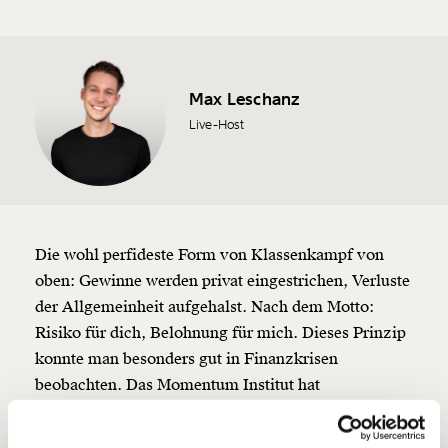
Veränderung
Max Leschanz
Live-Host
beginnt mit Dir!
Werde
und wir können gemeinsam
Fördermitglied
unsere Wirtschaft so gestalten, dass sie für alle
funktioniert. Unsere Recherchen sind für alle frei im
Netz. Unabhängig und werbefrei. Und das wird auch
Die wohl perfideste Form von Klassenkampf von
so bleiben. Kämpf’ mit uns für den Fortschritt und
oben: Gewinne werden privat eingestrichen, Verluste
unterstütze uns mit Deinem Mitgliedsbeitrag.
der Allgemeinheit aufgehalst. Nach dem Motto:
Risiko für dich, Belohnung für mich. Dieses Prinzip
Du überweist lieber direkt?
Hier unsere IBAN: AT34 4300 0498 0007 6017
konnte man besonders gut in Finanzkrisen
Kontoinhaber: Momentum Institut - Verein für
beobachten. Das Momentum Institut hat
sozialen Fortschritt
ausgerechnet, dass die Bankenrettung nach 2008 den
österreichischen Staat netto rund
14,4 Milliarden
Deine Spende absetzen:
Fragen und Antworten.