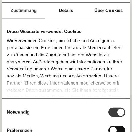
Jetzt
Euro
gekostet hat. Warum netto? Zwar zahlten einige
einfach
Zustimmung
Details
Über Cookies
große Banken die Staatshilfen zurück und es gab
teilen.
Dividenden
, aber Pleiteinstitute wie Hypo Alpe
Adria, Kommunalkredit oder ÖVAG hinterließen uns
Diese Webseite verwendet Cookies
riesige Verluste. Unterm Strich mussten wir alle
Wir verwenden Cookies, um Inhalte und Anzeigen zu
bluten: Erst wurden jahrelang kräftig Profite
personalisieren, Funktionen für soziale Medien anbieten
gemacht – dann, als die Blase platzte, rief man nach
E-Mail
zu können und die Zugriffe auf unsere Website zu
dem Steuerzahler. Gewinne für ein paar wenige,
analysieren. Außerdem geben wir Informationen zu Ihrer
Immer auf dem Laufenden
Verluste für uns alle.
Whatsapp
Verwendung unserer Website an unsere Partner für
bleiben mit unseren gratis
soziale Medien, Werbung und Analysen weiter. Unsere
E-Mail-Newslettern!
Partner führen diese Informationen möglicherweise mit
Das könnte dich auch interessieren
Telegram
weiteren Daten zusammen, die Sie ihnen bereitgestellt
haben oder die sie im Rahmen Ihrer Nutzung der Dienste
Ich werde Fördermitglied* …
gesammelt haben.
Knackig über die
Morgenmoment:
Einwilligungsauswahl
Messenger
wichtigsten Themen informiert bleiben -
Notwendig
monatlich
jährlich
morgens in deinem Posteingang
Facebook
Die guten Nachrichten der
Die Gute Woche:
Präferenzen