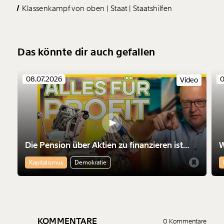
Klassenkampf von oben
Staat
Staatshilfen
Das könnte dir auch gefallen
08.07.2026
0
Video
Die Pension über Aktien zu finanzieren ist
W
nicht nur riskant. Sie macht die Finanzmärkte
M
Kapitalismus
Demokratie
mächtiger
KOMMENTARE
0 Kommentare