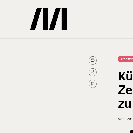
Gemerkte
Arbeitsw
Kü
0
Treffer
Ze
zu
von And