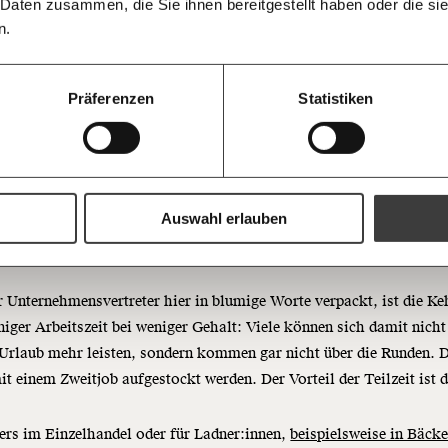
informiert b
 Daten zusammen, die Sie ihnen bereitgestellt haben oder die s
Ich spende einmalig
Antworten.
Threads
RSS
morgens in
n.
kte sich auf den Arbeitsmarkt aus: Im Handel, im Bäckereigewerbe
Posteingan
20€
tronomie fehlen Mitarbeiter:innen. Viele hätten gemerkt, „dass si
Bluesky
Die Gute W
niger Einkommen, weniger Konsum und Reisen, dafür mit mehr Zeit
guten Nachr
100€
Präferenzen
Statistiken
Welt nicht 
ilie ein gutes Leben führen können", sagte Stephan Mayer-Heinisch
Augen verlie
ent des Handelsverbands
jüngst im Standard
.
immer zum
https://www.moment.at/story/Arbeitszeit-5-Tage-Woche-killen/
Ich möchte me
Wochenend
Du erhältst ein
PDF-Format, wel
zer zu arbeiten heißt heute: 
und verschenken
Auswahl erlauben
alt verzichten
Ich bin einverstanden, einen 
Newsletter zu erhalten. Mehr I
Datenschutz.
Weiter
 Unternehmensvertreter hier in blumige Worte verpackt, ist die Ke
iger Arbeitszeit bei weniger Gehalt: Viele können sich damit nicht
Anmelden
Urlaub mehr leisten, sondern kommen gar nicht über die Runden. 
t einem Zweitjob aufgestockt werden. Der Vorteil der Teilzeit ist 
rs im Einzelhandel oder für Ladner:innen,
beispielsweise in Bäcke