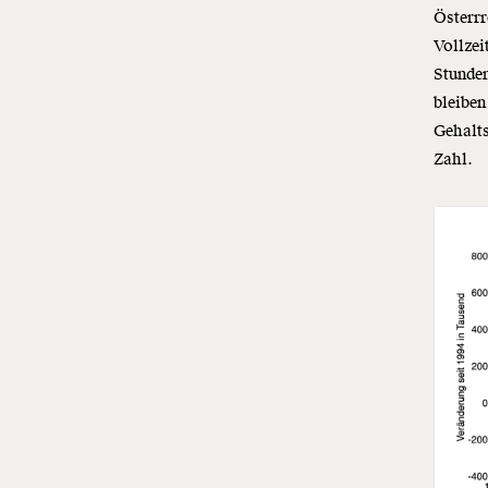
Österrr
Vollzei
Stunden
bleibe
Gehalts
Zahl.