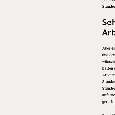
Stunden
Seh
Arb
Aber es
und den
wünsch
halten 
Arbeit
Stunden
Stunden
aufstoc
gerecht