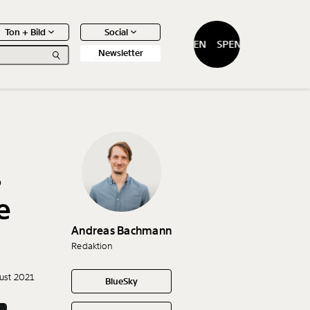
Ton + Bild
Social
SPENDEN
SPENDEN
Newsletter
s
0
Artikel
e
Andreas Bachmann
Redaktion
gust 2021
BlueSky