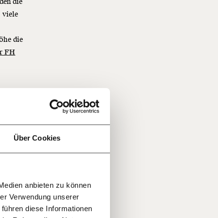
den die
 viele
höhe die
er FH
f
:
…
n
it
jährlich
ratis
Über Cookies
st und
office
rn!
20€
30€
er:
r
ommen
 Medien anbieten zu können
100€
€
ment:
 die
hrer Verwendung unserer
r die
 führen diese Informationen
n Themen