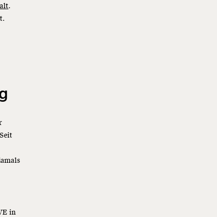
alt
.
t.
ig
r
Seit
 damals
WE in