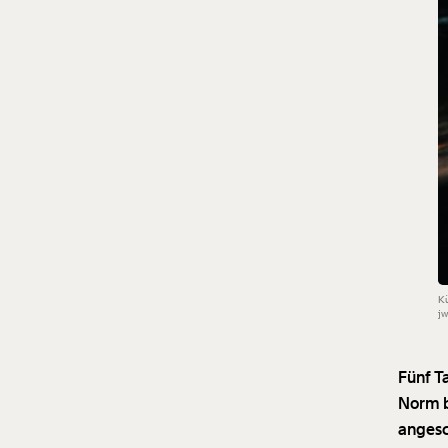
Kü
jw
Fünf T
Norm b
angesc