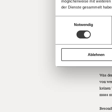
möglicherweise mit weiteren
Deine Spende absetzen:
Fragen und 
der Dienste gesammelt habe
Das wir
der Gas
Einwilligungsauswahl
mit we
Notwendig
die Fam
Präsid
Kür
Ablehnen
Geh
Was der
von wen
keinen 
muss mi
Besonde