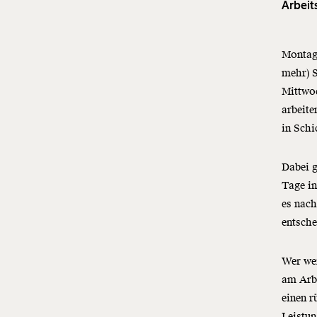
Arbeit
Montagf
mehr) 
Mittwoc
arbeite
in Schi
Dabei g
Tage in
es nach
entsche
Wer wen
am Arbe
einen r
Leistun