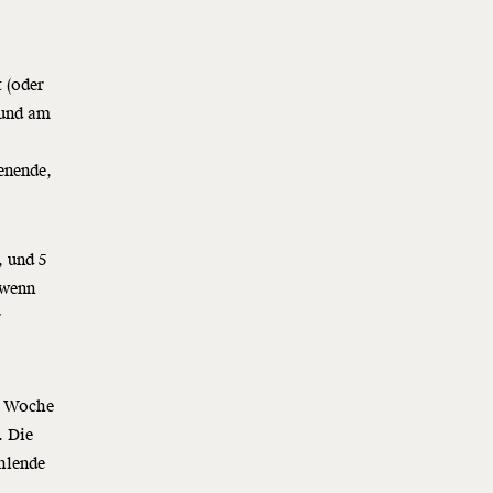
 (oder
 und am
enende,
, und 5
 wenn
r
er Woche
. Die
hlende
,