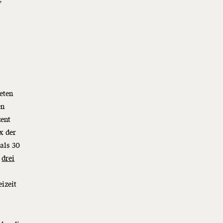
eten
en
zent
x der
als 30
h
drei
izeit