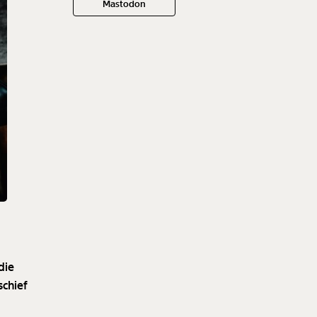
Mastodon
die
schief