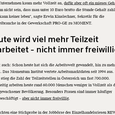
 Unternehmen kaum mehr Vollzeit an,
dafür aber oft ein mieses Geh
n nicht sein, dass man unter 10 Euro brutto die Stunde Gehalt zahl
ann keiner leben“, sagte Erwin Kinslechner, Sekretär für die
eibranche in der Gewerkschaft PRO-GE zu MOMENT.
te wird viel mehr Teilzeit
rbeitet - nicht immer freiwill
t auch: Schon heute hat sich die Arbeitswelt gewandelt, hin zu meh
t. Das Momentum Institut wertete Arbeitsmarktdaten seit 1994 aus. 
stieg die Zahl der Teilzeitstellen in Österreich um fast 700.000.
eitig arbeiten heute rund 60.000 Menschen weniger in Vollzeit als
 gewachsener Bevölkerung. Besonders Frauen sind immer häufiger
tbeschäftigt –
aber nicht immer freiwillig
.
hten eine Stichprobe in der Jobbörse des Einzelhandelsriesen RE