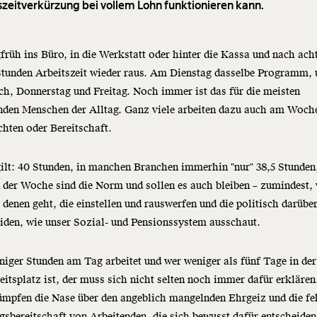
szeitverkürzung bei vollem Lohn funktionieren kann.
rüh ins Büro, in die Werkstatt oder hinter die Kassa und nach acht
Stunden Arbeitszeit wieder raus. Am Dienstag dasselbe Programm,
h, Donnerstag und Freitag. Noch immer ist das für die meisten
nden Menschen der Alltag. Ganz viele arbeiten dazu auch am Woch
chten oder Bereitschaft.
ilt: 40 Stunden, in manchen Branchen immerhin "nur" 38,5 Stunden
 der Woche sind die Norm und sollen es auch bleiben – zumindest,
 denen geht, die einstellen und rauswerfen und die politisch darübe
iden, wie unser Sozial- und Pensionssystem ausschaut.
iger Stunden am Tag arbeitet und wer weniger als fünf Tage in d
itsplatz ist, der muss sich nicht selten noch immer dafür erklären
ümpfen die Nase über den angeblich mangelnden Ehrgeiz und die fe
gsbereitschaft von Arbeitenden, die sich bewusst dafür entscheiden