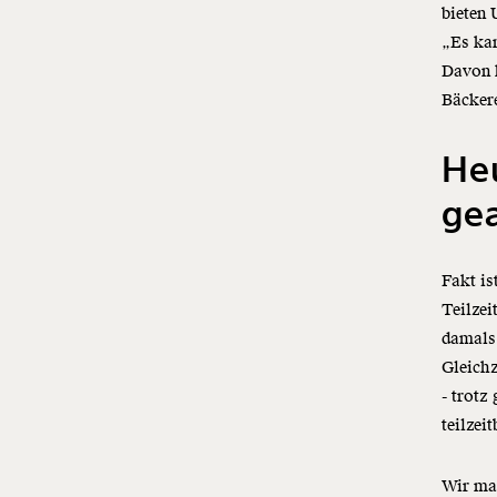
bieten
„Es kan
Davon k
Bäcker
Heu
gea
Fakt is
Teilzei
damals 
Gleichz
- trotz
teilzei
Wir mac