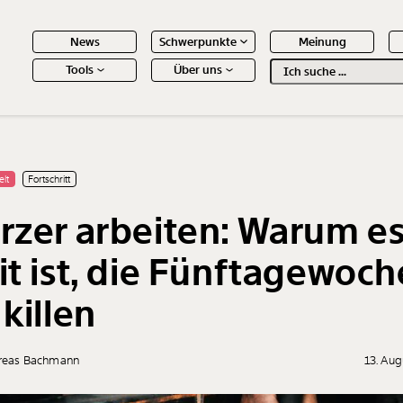
News
Schwerpunkte
Meinung
Tools
Über uns
Text
second
 Inhalte
elt
Fortschritt
rzer arbeiten: Warum e
it ist, die Fünftagewoch
 killen
reas Bachmann
13. Au