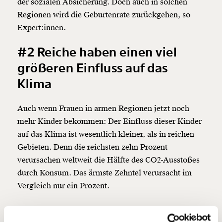
der sozialen Absicherung. Doch auch in solchen
Regionen wird die Geburtenrate zurückgehen, so
Expert:innen.
#2 Reiche haben einen viel
Veränderung
größeren Einfluss auf das
beginnt mit Dir!
Klima
Werde
und wir können gemeinsam
Fördermitglied
Auch wenn Frauen in armen Regionen jetzt noch
unsere Wirtschaft so gestalten, dass sie für alle
mehr Kinder bekommen: Der Einfluss dieser Kinder
funktioniert. Unsere Recherchen sind für alle frei im
Netz. Unabhängig und werbefrei. Und das wird auch
auf das Klima ist wesentlich kleiner, als in reichen
so bleiben. Kämpf’ mit uns für den Fortschritt und
Gebieten. Denn die reichsten zehn Prozent
unterstütze uns mit Deinem Mitgliedsbeitrag.
verursachen weltweit die Hälfte des CO2-Ausstoßes
durch Konsum. Das ärmste Zehntel verursacht im
Du überweist lieber direkt?
Hier unsere IBAN: AT34 4300 0498 0007 6017
Vergleich nur ein Prozent.
Kontoinhaber: Momentum Institut - Verein für
sozialen Fortschritt