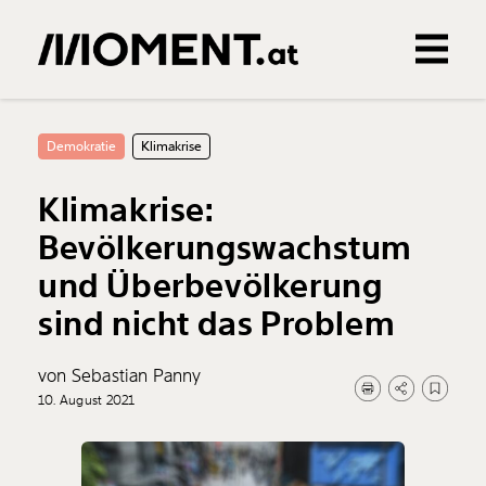
Gemerkte Inhalte
0
Treffer
0
Artikel
Demokratie
Klimakrise
Klimakrise:
Bevölkerungswachstum
und Überbevölkerung
sind nicht das Problem
von Sebastian Panny
10. August 2021