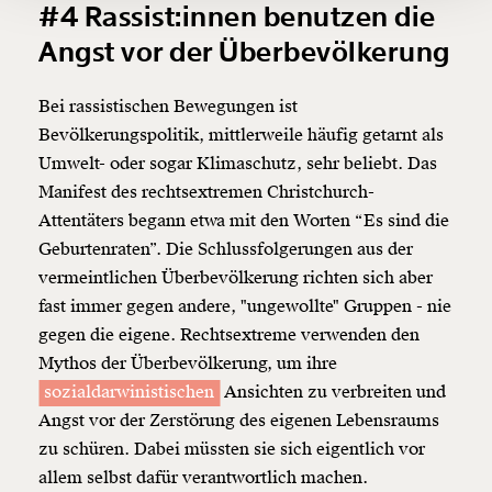
#4 Rassist:innen benutzen die
Ich möchte meine Spende verschenken.
Angst vor der Überbevölkerung
Du erhältst eine E-Mail mit deiner
Geschenkurkunde im PDF-Format, welche Du
ausdrucken oder weiterleiten und verschenken
kannst.
Bei rassistischen Bewegungen ist
Bevölkerungspolitik, mittlerweile häufig getarnt als
Umwelt- oder sogar Klimaschutz, sehr beliebt. Das
Manifest des rechtsextremen Christchurch-
Weiter
Attentäters begann etwa mit den Worten “Es sind die
1/3
Geburtenraten”. Die Schlussfolgerungen aus der
vermeintlichen Überbevölkerung richten sich aber
fast immer gegen andere, "ungewollte" Gruppen - nie
gegen die eigene. Rechtsextreme verwenden den
Mythos der Überbevölkerung, um ihre
sozialdarwinistischen
Ansichten zu verbreiten und
Angst vor der Zerstörung des eigenen Lebensraums
zu schüren. Dabei müssten sie sich eigentlich vor
allem selbst dafür verantwortlich machen.