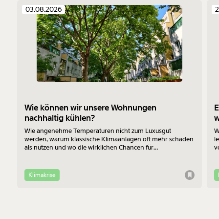
03.08.2026
2
Wie können wir unsere Wohnungen
E
nachhaltig kühlen?
Wie angenehme Temperaturen nicht zum Luxusgut
W
werden, warum klassische Klimaanlagen oft mehr schaden
l
als nützen und wo die wirklichen Chancen für
v
Bewohner:innen im Altbau liegen - das erklärt Jan-Philipp
b
Richtmann von der TU Wien im Interview.
f
Klimakrise