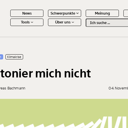
News
Schwerpunkte
Meinung
Tools
Über uns
Text
second
 Inhalte
t
Klimakrise
tonier mich nicht
reas Bachmann
04. Novem