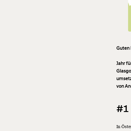
Guten
Jahr f
Glasgo
umsetz
von A
#1 
In Öste