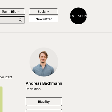
Ton + Bild
Social
SPENDEN
SPENDEN
Newsletter
0
Artikel
ber 2021
Andreas Bachmann
Redaktion
BlueSky