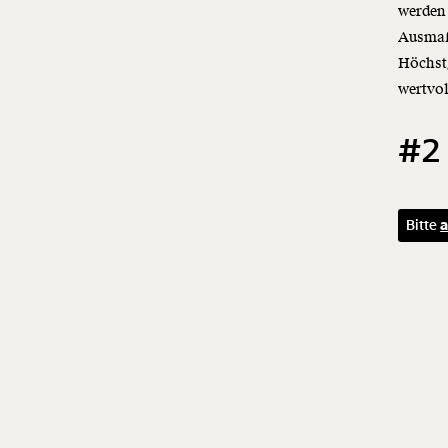
werden 
Ausmaß 
Höchst
wertvo
#2
Bitte
a