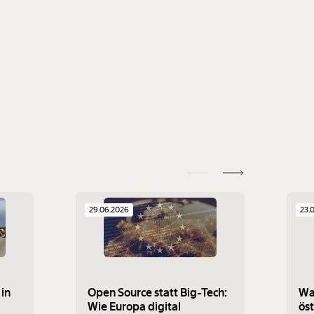
29.06.2026
23.
in
Open Source statt Big-Tech:
Was
Wie Europa digital
öst