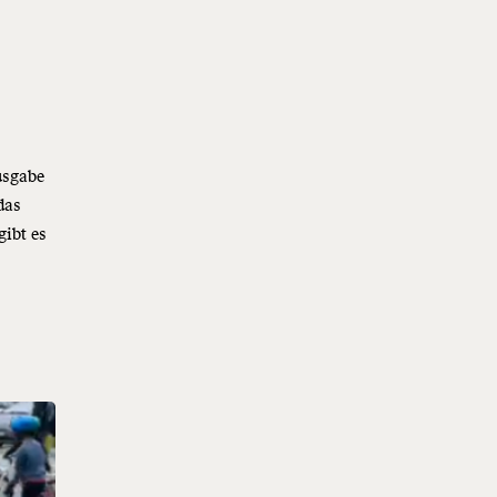
usgabe
das
gibt es