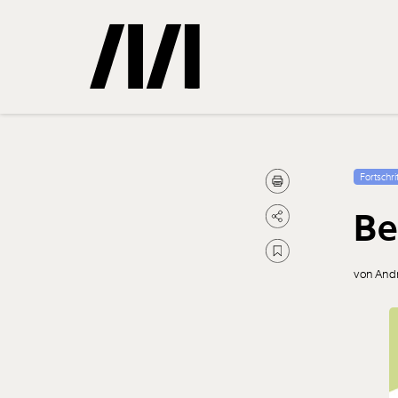
Gemerkte
Fortschrit
Be
0
Treffer
von And