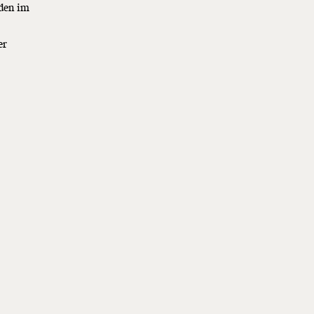
oden im
er