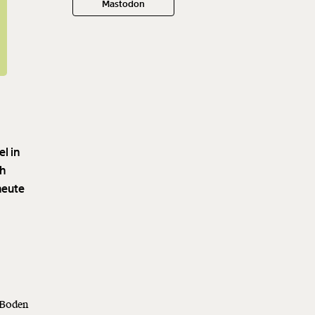
Mastodon
l in
ch
heute
 Boden