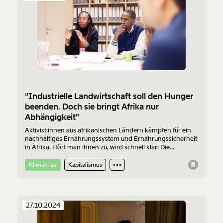
“Industrielle Landwirtschaft soll den Hunger
beenden. Doch sie bringt Afrika nur
Abhängigkeit”
Aktivist:innen aus afrikanischen Ländern kämpfen für ein
nachhaltiges Ernährungssystem und Ernährungssicherheit
in Afrika. Hört man ihnen zu, wird schnell klar: Die
nachhaltige Ernährungswende ist nicht nur in ihrer Heimat,
sondern überall eine Herausforderung. Und der Globale
Klimakrise
Kapitalismus
Norden weiß nicht besser, was es braucht.
27.10.2024