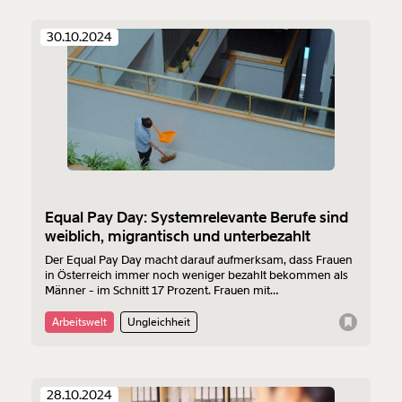
30.10.2024
Equal Pay Day: Systemrelevante Berufe sind
weiblich, migrantisch und unterbezahlt
Der Equal Pay Day macht darauf aufmerksam, dass Frauen
in Österreich immer noch weniger bezahlt bekommen als
Männer - im Schnitt 17 Prozent. Frauen mit
Migrationsgeschichte trifft es noch härter. Dabei halten
Frauen - oft mit Migrationshintergrund - unser System am
Arbeitswelt
Ungleichheit
Laufen.
28.10.2024