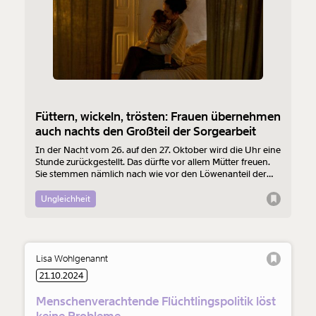
Füttern, wickeln, trösten: Frauen übernehmen
auch nachts den Großteil der Sorgearbeit
In der Nacht vom 26. auf den 27. Oktober wird die Uhr eine
Stunde zurückgestellt. Das dürfte vor allem Mütter freuen.
Sie stemmen nämlich nach wie vor den Löwenanteil der
unbezahlten Sorgearbeit – sowohl vor dem Schlafengehen
als auch währenddessen und direkt danach. Diese
Ungleichheit
ungerechte Verteilung ist eine Armutsfalle, die man
vermeiden könnte.
Lisa Wohlgenannt
21.10.2024
Menschenverachtende Flüchtlingspolitik löst