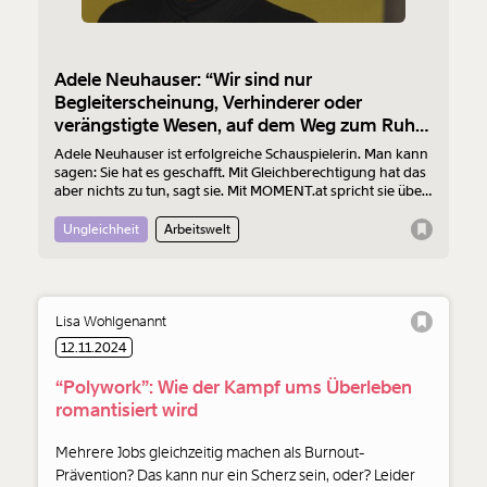
Adele Neuhauser: “Wir sind nur
Begleiterscheinung, Verhinderer oder
verängstigte Wesen, auf dem Weg zum Ruhm
eines Mannes.”
Adele Neuhauser ist erfolgreiche Schauspielerin. Man kann
sagen: Sie hat es geschafft. Mit Gleichberechtigung hat das
aber nichts zu tun, sagt sie. Mit MOMENT.at spricht sie über
Diskriminierung in Film und Fernsehen, über männliche
Kollegen, die mehr bezahlt bekommen und über
Ungleichheit
Arbeitswelt
Geschlechterrollen.
Lisa Wohlgenannt
12.11.2024
“Polywork”: Wie der Kampf ums Überleben
romantisiert wird
Mehrere Jobs gleichzeitig machen als Burnout-
Prävention? Das kann nur ein Scherz sein, oder? Leider