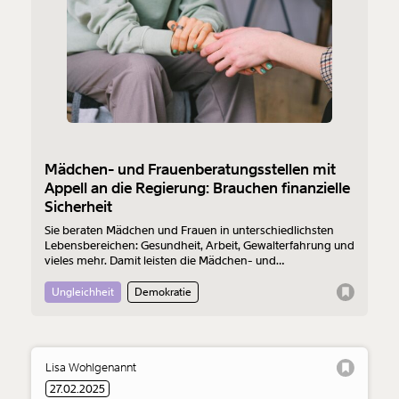
Mädchen- und Frauenberatungsstellen mit
Appell an die Regierung: Brauchen finanzielle
Sicherheit
Sie beraten Mädchen und Frauen in unterschiedlichsten
Lebensbereichen: Gesundheit, Arbeit, Gewalterfahrung und
vieles mehr. Damit leisten die Mädchen- und
Frauenberatungsstellen wichtige Arbeit. Doch ihre
Finanzierung steht auf wackeligen Beinen. Ein Appell an die
Ungleichheit
Demokratie
neue Bundesregierung.
Lisa Wohlgenannt
27.02.2025