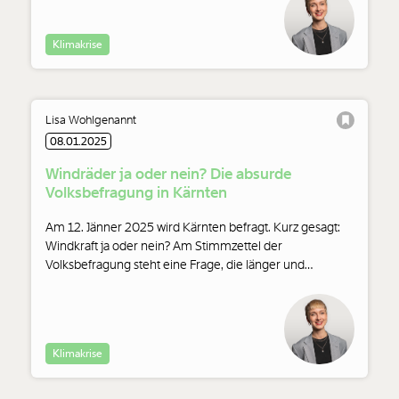
Klimakrise
Lisa Wohlgenannt
08.01.2025
Windräder ja oder nein? Die absurde
Volksbefragung in Kärnten
Veränderung
beginnt mit Dir!
Am 12. Jänner 2025 wird Kärnten befragt. Kurz gesagt:
Windkraft ja oder nein? Am Stimmzettel der
Volksbefragung steht eine Frage, die länger und
Werde
und wir können gemeinsam
Fördermitglied
verwirrender ist. Und die ganz klar eine Richtung vorgibt.
unsere Wirtschaft so gestalten, dass sie für alle
Über die Absurdität dieser Volksbefragung und ein altes
funktioniert. Unsere Recherchen sind für alle frei im
Spiel der FPÖ.
Netz. Unabhängig und werbefrei. Und das wird auch
so bleiben. Kämpf’ mit uns für den Fortschritt und
Klimakrise
unterstütze uns mit Deinem Mitgliedsbeitrag.