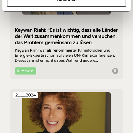
60€
100€
150€
€
Keywan Riahi: “Es ist wichtig, dass alle Länder
der Welt zusammenkommen und versuchen,
Ich möchte meine Spende verschenken.
das Problem gemeinsam zu lösen.”
Du erhältst eine E-Mail mit deiner
Geschenkurkunde im PDF-Format, welche Du
Keywan Riahi war als renommierter Klimaforscher und
ausdrucken oder weiterleiten und verschenken
Energie-Experte schon auf vielen UN-Klimakonferenzen.
kannst.
Dieses Jahr ist er nicht dabei. Während andere
Expert:innen die COP 29 boykottieren und ein Zeichen der
Kritik setzen, hat es bei ihm nur organisatorische Gründe.
Klimakrise
Warum er die Klimakonferenz nach wie vor für wichtig hält
und wir jetzt nicht aufgeben dürfen, erklärt Riahi im
Weiter
Gespräch mit MOMENT.at
1/3
21.11.2024