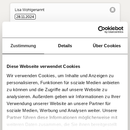
Du überweist lieber direkt?
Hier unsere IBAN: AT34 4300 0498 0007 6017
Lisa Wohlgenannt
Kontoinhaber: Momentum Institut - Verein für
28.11.2024
sozialen Fortschritt
Abschluss für öffentlich Bedienstete: NEOS
schießen gegen eigenes Kernthema Bildung
Deine Spende absetzen:
Fragen und Antworten.
Alle Zeichen standen auf Streik, dann einigten sich
Zustimmung
Details
Über Cookies
Gewerkschaften und Regierung doch noch auf den KV
für Beamt:innen: Im Durchschnitt gibt es 3,5 Prozent
Gehaltsplus für die öffentlich Bediensteten. Das bedeutet
Diese Webseite verwendet Cookies
einen Reallohnverlust. Für die NEOS ist das trotzdem zu
viel. Damit schießen sie auch gegen ihr eigenes
Wir verwenden Cookies, um Inhalte und Anzeigen zu
Kernthema: Bildung. Eine schlechte Idee, kommentiert
personalisieren, Funktionen für soziale Medien anbieten
Arbeitswelt
Kapitalismus
Lisa Wohlgenannt.
zu können und die Zugriffe auf unsere Website zu
analysieren. Außerdem geben wir Informationen zu Ihrer
Immer auf dem Laufenden
Verwendung unserer Website an unsere Partner für
bleiben mit unseren gratis
27.11.2024
soziale Medien, Werbung und Analysen weiter. Unsere
E-Mail-Newslettern!
Partner führen diese Informationen möglicherweise mit
weiteren Daten zusammen, die Sie ihnen bereitgestellt