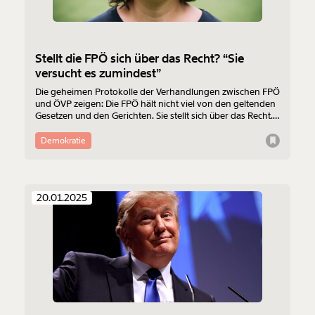
Stellt die FPÖ sich über das Recht? “Sie
versucht es zumindest”
Die geheimen Protokolle der Verhandlungen zwischen FPÖ
und ÖVP zeigen: Die FPÖ hält nicht viel von den geltenden
Gesetzen und den Gerichten. Sie stellt sich über das Recht.
Ist das eine reale Gefahr oder nur eine Nebelkerze? Beides,
sagt die Menschenrechtsexpertin Marianne Schulze im
Demokratie
Gespräch mit MOMENT.at.
20.01.2025