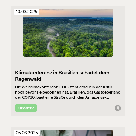
13.03.2025
Klimakonferenz in Brasilien schadet dem
Regenwald
Die Weltklimakonferenz (COP) steht erneut in der Kritik –
noch bevor sie begonnen hat. Brasilien, das Gastgeberland
der COP30, baut eine Straße durch den Amazonas-
Regenwald, um die Anreise zu erleichtern. Die
Besucher:innen sollen zudem in Kreuzfahrtschiffen
Klimakrise
untergebracht werden. Klimaschutz sieht anders aus.
05.03.2025