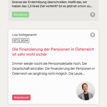
Grenze der Erderhitzung überschreiten. Heißt das, wir
haben das 1,5 Grad Ziel verfehlt? Ist es jetzt eh schon zu
spät? Eh scho wuascht? Nein! 3 Gründe, warum wir das
Klima trotzdem - oder gerade jetzt besonders - schützen
Klimakrise
müssen.
Lisa Wohlgenannt
07.11.2024
Die Finanzierung der Pensionen in Österreich
ist sehr wohl sicher
Immer wieder kocht die Pensionsdebatte hoch. Die
Gesellschaft wird älter. Die Finanzierung der Pensionen in
Österreich sei langfristig nicht möglich. Die Leute
müssten länger hackeln. Die Agenda Austria verbreitet
das wieder in der Kronen Zeitung. Doch die Zahlen sind
irreführend.
Arbeitswelt